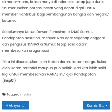
dimana-mana, bukan hanya di Indonesia tetap juga dunia.
“Ini merupakan potensi besar yang dapat digali untuk
memberi kontribusi bagi pembangunan bangsa dan negara,”
katanya.
Sebelumnya Ketua Dewan Penasihat IKANAS Sumut,
Pandapotan Nasution, menyerukan agar segenap anggota
dan pengurus IKANAS di Sumut tetap solid dalam
membesarkan oraganisasi.
“Kita ini dipersatukan oleh ikatan darah, ikatan marga. Bukan
oleh ikatan teritorial maupun pun politik. Mari kita lebih solid
lagi untuk membesarkan IKANAS ini,” ajak Pandapotan.
(
insp01
)
Tagged
medan
Navigasi
Akhyar Akui Masyarakat Masih Buang Sampah Sembarangan
Komisi III Tuntut BPPRD Lebih Maksimal Tarik PAD