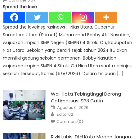
Comment(0)
Spread the love
Spread the loveInspirasinews – Nias Utara, Gubernur
Sumatera Utara (Sumut) Muhammad Bobby Afif Nasution,
wujudkan impian SMP Negeri (SMPN) 4 Sitolu Ori, Kabupaten
Nias Utara. Sekolah yang berdiri sejak tahun 2024 itu akan
memiliki gedung sekolah permanen. Bobby Nasution
wujudkan impian SMPN 4 Sitolu Ori Nias Utara saat meninjau
sekolah tersebut, Kamis (6/8/2026). Dalam tinjauan […]
Wali Kota Tebingtinggi Dorong
Optimalisasi SP3 Catin
Posted
Agustus 6, 2026
on
Author
Editor02
Comment(0)
Rizki Lubis: DLH Kota Medan Jangan