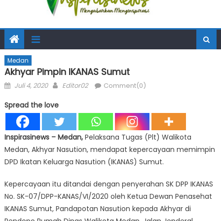
Medan
Akhyar Pimpin IKANAS Sumut
Posted
Author
Juli 4, 2020
Editor02
Comment(0)
on
Spread the love
Inspirasinews – Medan,
Pelaksana Tugas (Plt) Walikota
Medan, Akhyar Nasution, mendapat kepercayaan memimpin
DPD Ikatan Keluarga Nasution (IKANAS) Sumut.
Kepercayaan itu ditandai dengan penyerahan SK DPP IKANAS
No. SK-07/DPP-KANAS/VI/2020 oleh Ketua Dewan Penasehat
IKANAS Sumut, Pandapotan Nasution kepada Akhyar di