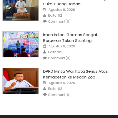
Suka ‘Buang Badan’
Posted
Agustus 6, 2026
on
Author
Editor02
Comment(0)
Iman Irdian: Germas Sangat
Berperan Tekan Stunting
Posted
Agustus 6, 2026
on
Author
Editor02
Comment(0)
DPRD Minta Wali Kota Serius Atasi
Kemacetan ke Medan Zoo
Posted
Agustus 6, 2026
on
Author
Editor02
Comment(0)