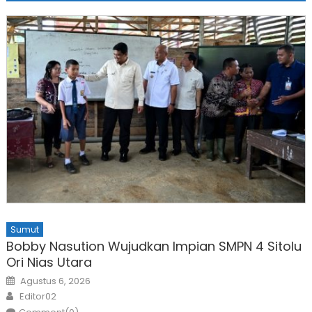
Sumut
Bobby Nasution Wujudkan Impian SMPN 4 Sitolu
Ori Nias Utara
Posted
Agustus 6, 2026
on
Author
Editor02