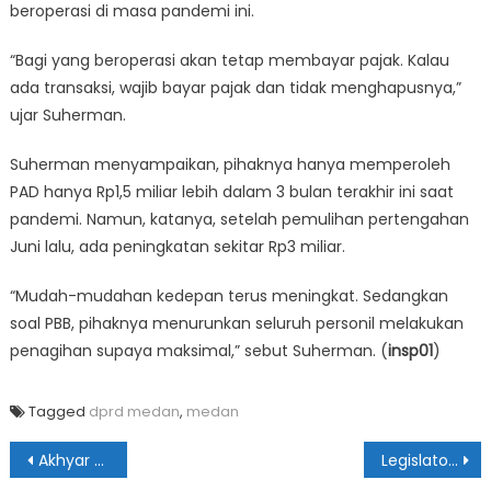
beroperasi di masa pandemi ini.
“Bagi yang beroperasi akan tetap membayar pajak. Kalau
ada transaksi, wajib bayar pajak dan tidak menghapusnya,”
ujar Suherman.
Suherman menyampaikan, pihaknya hanya memperoleh
PAD hanya Rp1,5 miliar lebih dalam 3 bulan terakhir ini saat
pandemi. Namun, katanya, setelah pemulihan pertengahan
Juni lalu, ada peningkatan sekitar Rp3 miliar.
“Mudah-mudahan kedepan terus meningkat. Sedangkan
soal PBB, pihaknya menurunkan seluruh personil melakukan
penagihan supaya maksimal,” sebut Suherman. (
insp01
)
Tagged
dprd medan
,
medan
Navigasi
Akhyar Pimpin IKANAS Sumut
Legislator Ini Desak BPPRD Kejar Tunggakan Pajak Hotel Soechi