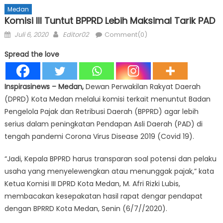
Medan
Komisi III Tuntut BPPRD Lebih Maksimal Tarik PAD
Posted
Author
Juli 6, 2020
Editor02
Comment(0)
on
Spread the love
Inspirasinews – Medan,
Dewan Perwakilan Rakyat Daerah
(DPRD) Kota Medan melalui komisi terkait menuntut Badan
Pengelola Pajak dan Retribusi Daerah (BPPRD) agar lebih
serius dalam peningkatan Pendapan Asli Daerah (PAD) di
tengah pandemi Corona Virus Disease 2019 (Covid 19).
“Jadi, Kepala BPPRD harus transparan soal potensi dan pelaku
usaha yang menyelewengkan atau menunggak pajak,” kata
Ketua Komisi III DPRD Kota Medan, M. Afri Rizki Lubis,
membacakan kesepakatan hasil rapat dengar pendapat
dengan BPRRD Kota Medan, Senin (6/7//2020).