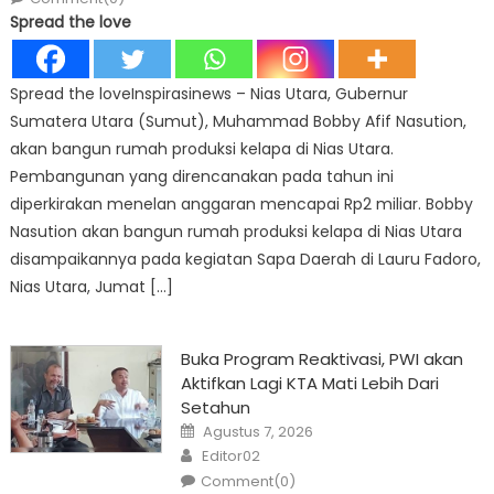
Spread the love
Spread the loveInspirasinews – Nias Utara, Gubernur
Sumatera Utara (Sumut), Muhammad Bobby Afif Nasution,
akan bangun rumah produksi kelapa di Nias Utara.
Pembangunan yang direncanakan pada tahun ini
diperkirakan menelan anggaran mencapai Rp2 miliar. Bobby
Nasution akan bangun rumah produksi kelapa di Nias Utara
disampaikannya pada kegiatan Sapa Daerah di Lauru Fadoro,
Nias Utara, Jumat […]
Buka Program Reaktivasi, PWI akan
Aktifkan Lagi KTA Mati Lebih Dari
Setahun
Posted
Agustus 7, 2026
on
Author
Editor02
Comment(0)