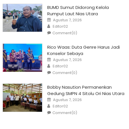
BUMD Sumut Didorong Kelola
Rumput Laut Nias Utara
Posted
Agustus 7, 2026
on
Author
Editor02
Comment(0)
Rico Waas: Duta Genre Harus Jadi
Konselor Sebaya
Posted
Agustus 7, 2026
on
Author
Editor02
Comment(0)
Bobby Nasution Permanenkan
Gedung SMPN 4 Sitolu Ori Nias Utara
Posted
Agustus 7, 2026
on
Author
Editor02
Comment(0)