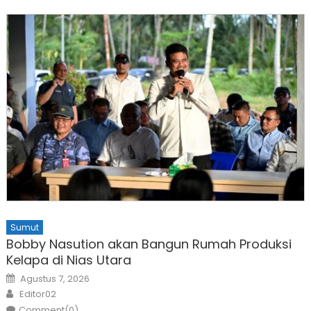
Sumut
Bobby Nasution akan Bangun Rumah Produksi
Kelapa di Nias Utara
Posted
Agustus 7, 2026
on
Author
Editor02
Comment(0)