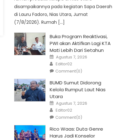
disampaikannya pada kegiatan Sapa Daerah
di Lauru Fadoro, Nias Utara, Jumat
(7/8/2026). Rumah […]
Buka Program Reaktivasi,
PWI akan Aktifkan Lagi KTA
Mati Lebih Dari Setahun
Posted
Agustus 7, 2026
on
Author
Editor02
Comment(0)
BUMD Sumut Didorong
Kelola Rumput Laut Nias
Utara
Posted
Agustus 7, 2026
on
Author
Editor02
Comment(0)
Rico Waas: Duta Genre
Harus Jadi Konselor