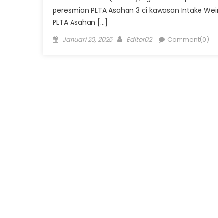
peresmian PLTA Asahan 3 di kawasan Intake Wei
PLTA Asahan […]
Posted
Author
Januari 20, 2025
Editor02
Comment(0)
on