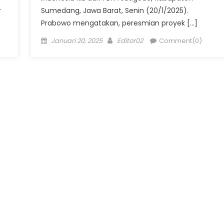
r
Sumedang, Jawa Barat, Senin (20/1/2025).
Prabowo mengatakan, peresmian proyek […]
Posted
Author
Januari 20, 2025
Editor02
Comment(0)
on