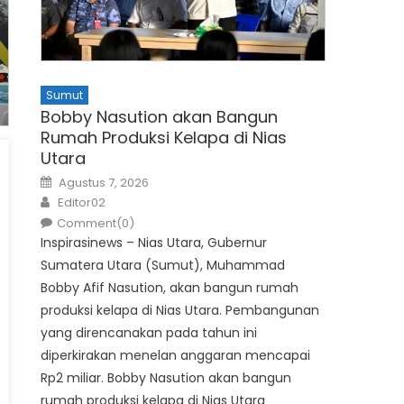
Sumut
Bobby Nasution akan Bangun
Rumah Produksi Kelapa di Nias
Utara
Posted
Agustus 7, 2026
on
Author
Editor02
Comment(0)
Inspirasinews – Nias Utara, Gubernur
Sumatera Utara (Sumut), Muhammad
Bobby Afif Nasution, akan bangun rumah
produksi kelapa di Nias Utara. Pembangunan
yang direncanakan pada tahun ini
diperkirakan menelan anggaran mencapai
Rp2 miliar. Bobby Nasution akan bangun
rumah produksi kelapa di Nias Utara