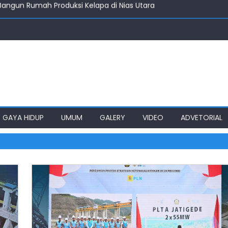
angun Rumah Produksi Kelapa di Nias Utara
i, PWI akan Aktifkan Lagi KTA Mati Lebih Dari Setahun
Kelola Rumput Laut Nias Utara
 Harus Jadi Konselor Sebaya
nenkan Gedung SMPN 4 Sitolu Ori Nias Utara
angun Rumah Produksi Kelapa di Nias Utara
GAYA HIDUP
UMUM
GALERY
VIDEO
ADVETORIAL