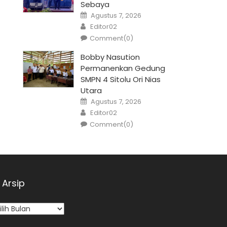
Sebaya
Posted
Agustus 7, 2026
on
Author
Editor02
Comment(0)
Bobby Nasution
Permanenkan Gedung
SMPN 4 Sitolu Ori Nias
Utara
Posted
Agustus 7, 2026
on
Author
Editor02
Comment(0)
Arsip
sip