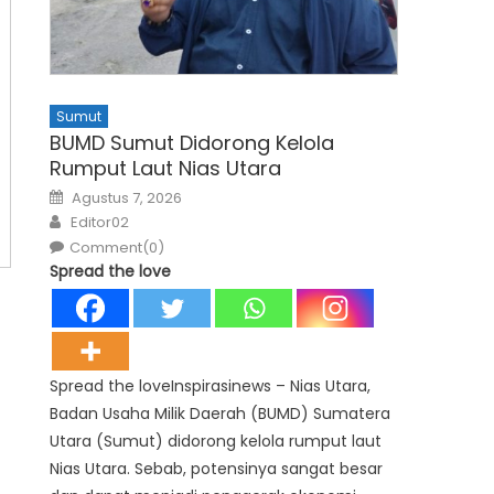
Sumut
BUMD Sumut Didorong Kelola
Rumput Laut Nias Utara
Posted
Agustus 7, 2026
on
Author
Editor02
Comment(0)
Spread the love
Spread the loveInspirasinews – Nias Utara,
Badan Usaha Milik Daerah (BUMD) Sumatera
Utara (Sumut) didorong kelola rumput laut
Nias Utara. Sebab, potensinya sangat besar