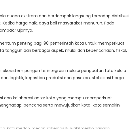
pola cuaca ekstrem dan berdampak langsung terhadap distribus
. Ketika harga naik, daya beli masyarakat menurun. Pada
dampak,” ujarnya.
momentum penting bagi 98 pemerintah kota untuk memperkuat
tangguh dari berbagai aspek, mulai dari kebencanaan, fiskal,
ekosistem pangan terintegrasi melalui penguatan tata kelola
n logistik, kepastian produksi dan pasokan, stabilisasi harga
dasi dan kolaborasi antar kota yang mampu memperkuat
menghadapi bencana serta mewujudkan kota-kota semakin
ofiq
,
kota medan
,
medan
,
rakernas 18
,
wakil menko pangan