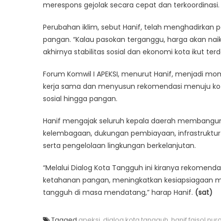
merespons gejolak secara cepat dan terkoordinasi.
Perubahan iklim, sebut Hanif, telah menghadirkan 
pangan. “Kalau pasokan terganggu, harga akan naik
akhirnya stabilitas sosial dan ekonomi kota ikut ter
Forum Komwil I APEKSI, menurut Hanif, menjadi 
kerja sama dan menyusun rekomendasi menuju kota 
sosial hingga pangan.
Hanif mengajak seluruh kepala daerah membangun 
kelembagaan, dukungan pembiayaan, infrastruktur da
serta pengelolaan lingkungan berkelanjutan.
“Melalui Dialog Kota Tangguh ini kiranya rekomen
ketahanan pangan, meningkatkan kesiapsiagaan 
tangguh di masa mendatang,” harap Hanif.
(sat)
Tagged
apeksi
,
dialog kota tangguh
,
hanif faisol nur