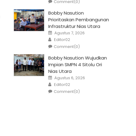
Comment(0)
Bobby Nasution
i
Prioritaskan Pembangunan
Infrastruktur Nias Utara
Posted
Agustus 7, 2026
on
Author
Editor02
Comment(0)
Bobby Nasution Wujudkan
Impian SMPN 4 Sitolu Ori
Nias Utara
Posted
Agustus 6, 2026
on
Author
Editor02
Comment(0)