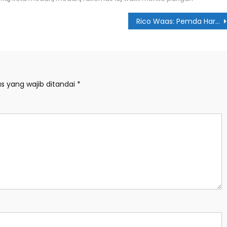
Rico Waas: Pemda Harus Beradaptasi dengan Perkembangan Teknologi
s yang wajib ditandai
*