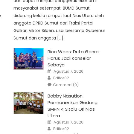
dan dapat menjadi penggerak ekonomi
masyarakat setempat. BUMD Sumut
didorong kelola rumput laut Nias Utara oleh
n
anggota DPRD Sumut dari Fraksi Partai
Golkar, Viktor Silaen, usai bersama Gubernur
Sumut dan anggota […]
Rico Waas: Duta Genre
Harus Jadi Konselor
Sebaya
Posted
Agustus 7, 2026
on
Author
Editor02
Comment(0)
Bobby Nasution
Permanenkan Gedung
SMPN 4 Sitolu Ori Nias
Utara
Posted
Agustus 7, 2026
on
Author
Editor02