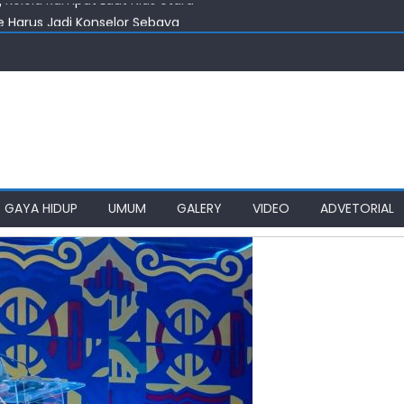
 Harus Jadi Konselor Sebaya
nenkan Gedung SMPN 4 Sitolu Ori Nias Utara
taskan Pembangunan Infrastruktur Nias Utara
an Impian SMPN 4 Sitolu Ori Nias Utara
Kelola Rumput Laut Nias Utara
GAYA HIDUP
UMUM
GALERY
VIDEO
ADVETORIAL