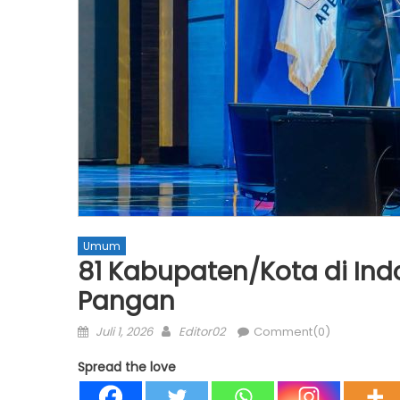
Umum
81 Kabupaten/Kota di In
Pangan
Posted
Author
Juli 1, 2026
Editor02
Comment(0)
on
Spread the love