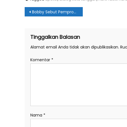
Navigasi
Bobby Sebut Pemprov Sumut Surplus Anggaran Rp521,494 Miliar
pos
Tinggalkan Balasan
Alamat email Anda tidak akan dipublikasikan.
Rua
Komentar
*
Nama
*