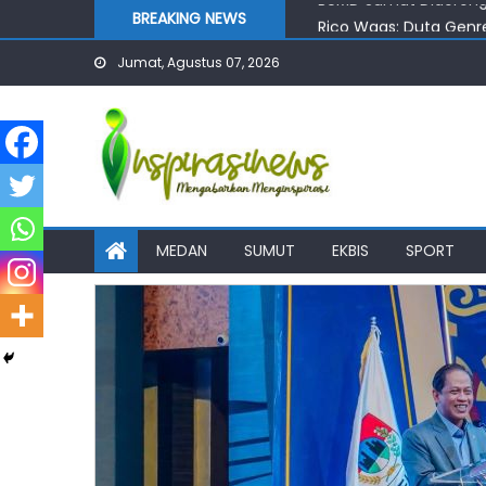
Skip
BREAKING NEWS
Rico Waas: Duta Genre
to
Bobby Nasution Perma
Jumat, Agustus 07, 2026
content
Bobby Nasution Priori
Bobby Nasution Wujudk
BUMD Sumut Didorong 
MEDAN
SUMUT
EKBIS
SPORT