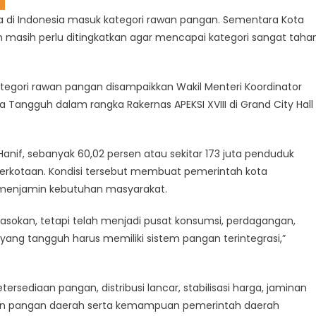
 di Indonesia masuk kategori rawan pangan. Sementara Kota
masih perlu ditingkatkan agar mencapai kategori sangat taha
tegori rawan pangan disampaikkan Wakil Menteri Koordinator
ta Tangguh dalam rangka Rakernas APEKSI XVIII di Grand City Hall
Hanif, sebanyak 60,02 persen atau sekitar 173 juta penduduk
perkotaan. Kondisi tersebut membuat pemerintah kota
menjamin kebutuhan masyarakat.
asokan, tetapi telah menjadi pusat konsumsi, perdagangan,
yang tangguh harus memiliki sistem pangan terintegrasi,”
ersediaan pangan, distribusi lancar, stabilisasi harga, jaminan
n pangan daerah serta kemampuan pemerintah daerah