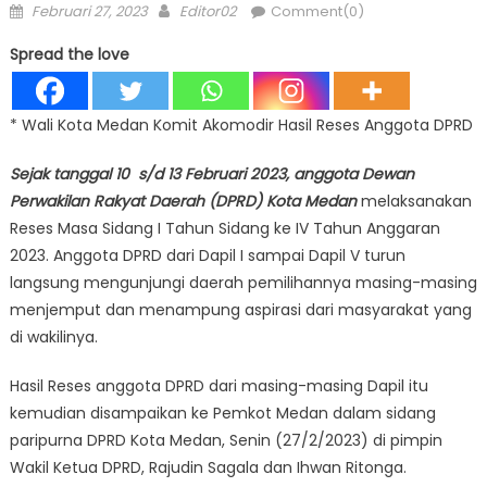
Posted
Author
Februari 27, 2023
Editor02
Comment(0)
on
Spread the love
* Wali Kota Medan Komit Akomodir Hasil Reses Anggota DPRD
Sejak tanggal 10 s/d 13 Februari 2023, anggota Dewan
Perwakilan Rakyat Daerah (DPRD) Kota Medan
melaksanakan
Reses Masa Sidang I Tahun Sidang ke IV Tahun Anggaran
2023. Anggota DPRD dari Dapil I sampai Dapil V turun
langsung mengunjungi daerah pemilihannya masing-masing
menjemput dan menampung aspirasi dari masyarakat yang
di wakilinya.
Hasil Reses anggota DPRD dari masing-masing Dapil itu
kemudian disampaikan ke Pemkot Medan dalam sidang
paripurna DPRD Kota Medan, Senin (27/2/2023) di pimpin
Wakil Ketua DPRD, Rajudin Sagala dan Ihwan Ritonga.