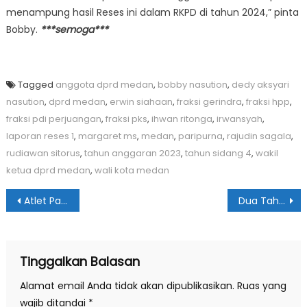
menampung hasil Reses ini dalam RKPD di tahun 2024,” pinta
Bobby.
***semoga***
Tagged
anggota dprd medan
,
bobby nasution
,
dedy aksyari
nasution
,
dprd medan
,
erwin siahaan
,
fraksi gerindra
,
fraksi hpp
,
fraksi pdi perjuangan
,
fraksi pks
,
ihwan ritonga
,
irwansyah
,
laporan reses 1
,
margaret ms
,
medan
,
paripurna
,
rajudin sagala
,
rudiawan sitorus
,
tahun anggaran 2023
,
tahun sidang 4
,
wakil
ketua dprd medan
,
wali kota medan
Navigasi
Atlet Panahan Tebingtinggi Juara Umum di Malaysia
Dua Tahun Bobby-Aulia, Ini Kata Ihwan Ritonga
pos
Tinggalkan Balasan
Alamat email Anda tidak akan dipublikasikan.
Ruas yang
wajib ditandai
*