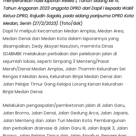
menyerahkan hasil laporan Reses 1, Tahun Sidang ke IV,
Tahun Anggaran 2023 anggota DPRD dari Dapil I kepada Wakil
Ketua DPRD, Rajudin Sagala, pada sidang paripurna DPRD Kota
Medan, Senin (27/2/2023).
(foto/dok)
Dapil IV meliputi Kecamatan Medan Amplas, Medan Area,
Medan Denai dan Medan Kota dalam laporannya yang
disampaikan, Dedy Aksyari Nasution, meminta Dinas
SDABMBK melakukan perbaikan dan pelebaran jalan di
sejumlah lokasi, seperti Simpang 3 Menteng/Pasar
Merah/Denai Medan Amplas, Jalan Thamrin Kelurahan Sei
Rengas II Medan Area, Kelurahan Binjai Medan Denai dan
Jalan Pelajar Timur Gang Kelapa Lorong Kenari Kelurahan
Binjai Medan Denai.
Melakukan pengaspalan/pembetonan jalan di Jalan Garu,
Jalan Bromo, Jalan Denai, Jalan Gedung Arca, Jalan Japaris,
Jalan Menteng dan Jalan Turi Medan Kota. Pembangunan
dan perbaikan drainase di Jalan Garu III, Jalan Bajak 3, Jalan
Bromo, Jalan Pelajar Timur dan Jalan Amaliun. Pengerukan