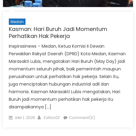
Medan
Kasman: Hari Buruh Jadi Momentum
Perhatikan Hak Pekerja
Inspirasinews – Medan, Ketua Komisi II Dewan
Perwakilan Rakyat Daerah (DPRD) Kota Medan, Kasman
Marasakti Lubis, mengatakan Hari Buruh (May Day) jadi
momentum seluruh pihak, baik pemerintah maupun
perusahaan untuk perhatikan hak pekerja. Selain itu,
juga menciptakan hubungan industrial adil dan
harmonis. Kasman Marasakti Lubis mengatakan, Hari
Buruh jadi momentum perhatikan hak pekerja itu
disampaikannya […]
Posted
Author
Mei 1, 2026
Editor02
Comment(0)
on