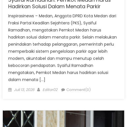
Hadirkan Solusi Dalam Menata Parkir
Inspirasinews – Medan, Anggota DPRD Kota Medan dari
Fraksi Partai Keadilan Sejahtera (PKS), Syaiful
Ramadhan, mengatakan Pemkot Medan harus
hadirkan solusi dalam menata parkir. Selain melakukan
penindakan terhadap pelanggaran, pemerintah perlu
memperbaiki sistem pengelolaan parkir agar lebih
modern, akuntabel dan mampu menutup celah
kebocoran pendapatan. Syaiful Ramadhan
mengatakan, Pemkot Medan harus hadirkan solusi
dalam menata […]
Posted
Author
Juli 13, 2026
Editor02
Comment(0)
on