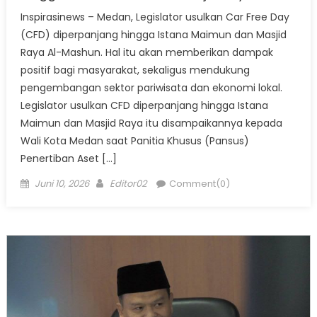
Inspirasinews – Medan, Legislator usulkan Car Free Day
(CFD) diperpanjang hingga Istana Maimun dan Masjid
Raya Al-Mashun. Hal itu akan memberikan dampak
positif bagi masyarakat, sekaligus mendukung
pengembangan sektor pariwisata dan ekonomi lokal.
Legislator usulkan CFD diperpanjang hingga Istana
Maimun dan Masjid Raya itu disampaikannya kepada
Wali Kota Medan saat Panitia Khusus (Pansus)
Penertiban Aset […]
Posted
Author
Juni 10, 2026
Editor02
Comment(0)
on