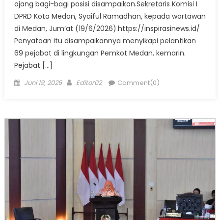
ajang bagi-bagi posisi disampaikan.Sekretaris Komisi I
DPRD Kota Medan, Syaiful Ramadhan, kepada wartawan
di Medan, Jum’at (19/6/2026).https://inspirasinews.id/
Penyataan itu disampaikannya menyikapi pelantikan
69 pejabat di lingkungan Pemkot Medan, kemarin.
Pejabat […]
Posted
Author
Juni 19, 2026
Editor02
Comment(0)
on