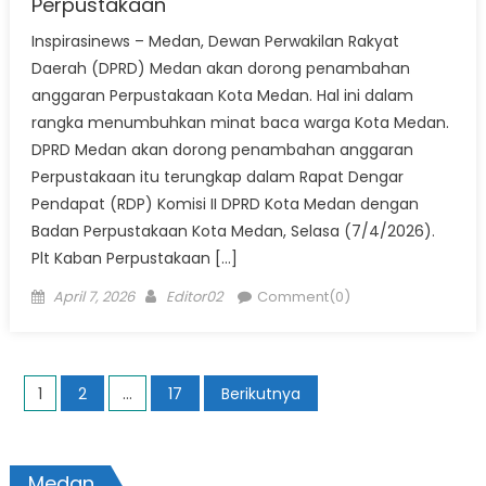
Perpustakaan
Inspirasinews – Medan, Dewan Perwakilan Rakyat
Daerah (DPRD) Medan akan dorong penambahan
anggaran Perpustakaan Kota Medan. Hal ini dalam
rangka menumbuhkan minat baca warga Kota Medan.
DPRD Medan akan dorong penambahan anggaran
Perpustakaan itu terungkap dalam Rapat Dengar
Pendapat (RDP) Komisi II DPRD Kota Medan dengan
Badan Perpustakaan Kota Medan, Selasa (7/4/2026).
Plt Kaban Perpustakaan […]
Posted
Author
April 7, 2026
Editor02
Comment(0)
on
Paginasi
1
2
…
17
Berikutnya
pos
Medan