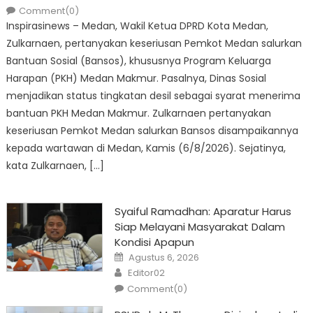
Comment(0)
Inspirasinews – Medan, Wakil Ketua DPRD Kota Medan,
Zulkarnaen, pertanyakan keseriusan Pemkot Medan salurkan
Bantuan Sosial (Bansos), khususnya Program Keluarga
Harapan (PKH) Medan Makmur. Pasalnya, Dinas Sosial
menjadikan status tingkatan desil sebagai syarat menerima
bantuan PKH Medan Makmur. Zulkarnaen pertanyakan
keseriusan Pemkot Medan salurkan Bansos disampaikannya
kepada wartawan di Medan, Kamis (6/8/2026). Sejatinya,
kata Zulkarnaen, […]
Syaiful Ramadhan: Aparatur Harus
Siap Melayani Masyarakat Dalam
Kondisi Apapun
Posted
Agustus 6, 2026
on
Author
Editor02
Comment(0)