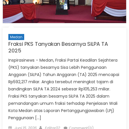
Medan
Fraksi PKS Tanyakan Besarnya SiLPA TA
2025
Inspirasinews – Medan, Fraksi Partai Keadilan Sejahtera
(PKS) tanyakan besarnya Sisa Lebih Penggunaan
Anggaan (SiLPA) Tahun Anggaran (TA) 2025 mencapai
Rp592,217 miliar. Angka tersebut meningkat tajam di
bandingkan SiLPA TA 2024 sebesar Rp105,253 miliar.
Fraksi PKS tanyakan besarnya SiLPA TA 2025 dalam
pemandangan umum fraksi terhadap Penjelasan Wali
Kota Medan atas Laporan Pertanggungjawaban (LPj)
Penggunaan […]
Posted
Author
Juni 15, 2026
Editor02
Comment(0)