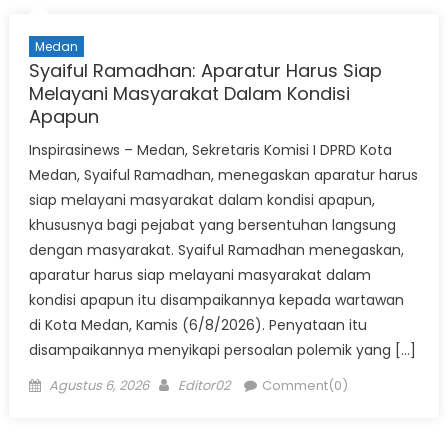
Medan
Syaiful Ramadhan: Aparatur Harus Siap
Melayani Masyarakat Dalam Kondisi
Apapun
Inspirasinews – Medan, Sekretaris Komisi I DPRD Kota
Medan, Syaiful Ramadhan, menegaskan aparatur harus
siap melayani masyarakat dalam kondisi apapun,
khususnya bagi pejabat yang bersentuhan langsung
dengan masyarakat. Syaiful Ramadhan menegaskan,
aparatur harus siap melayani masyarakat dalam
kondisi apapun itu disampaikannya kepada wartawan
di Kota Medan, Kamis (6/8/2026). Penyataan itu
disampaikannya menyikapi persoalan polemik yang […]
Posted
Author
Agustus 6, 2026
Editor02
Comment(0)
on