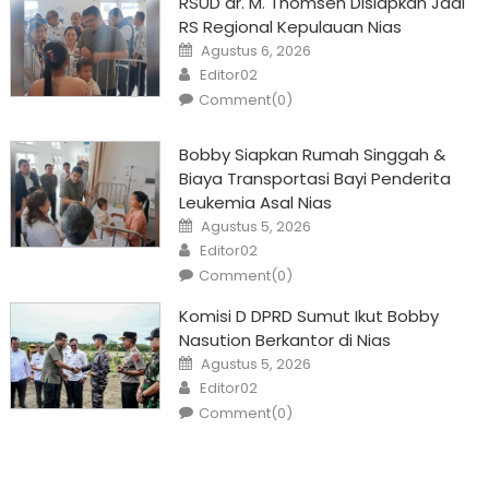
RSUD dr. M. Thomsen Disiapkan Jadi
RS Regional Kepulauan Nias
Posted
Agustus 6, 2026
on
Author
Editor02
Comment(0)
Bobby Siapkan Rumah Singgah &
Biaya Transportasi Bayi Penderita
Leukemia Asal Nias
Posted
Agustus 5, 2026
on
Author
Editor02
Comment(0)
Komisi D DPRD Sumut Ikut Bobby
Nasution Berkantor di Nias
Posted
Agustus 5, 2026
on
Author
Editor02
Comment(0)