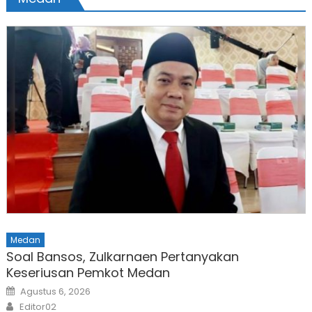
Medan
Soal Bansos, Zulkarnaen Pertanyakan
Keseriusan Pemkot Medan
Posted
Agustus 6, 2026
on
Author
Editor02