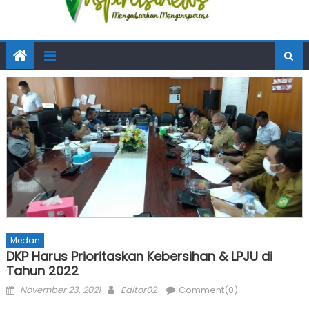
Medan
DKP Harus Prioritaskan Kebersihan & LPJU di
Tahun 2022
Posted
Author
November 23, 2021
Editor02
Comment(0)
on