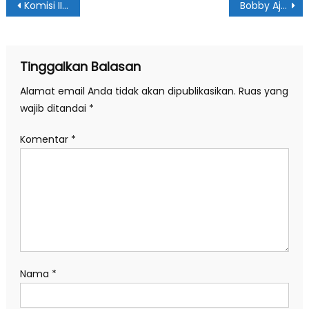
Navigasi
Komisi II Minta Perpustakaan Kota Medan Ditata Lebih Menarik
Bobby Ajak Parpol Berkolaborasi Percepat Penanganan Covid-19
pos
Tinggalkan Balasan
Alamat email Anda tidak akan dipublikasikan.
Ruas yang
wajib ditandai
*
Komentar
*
Nama
*