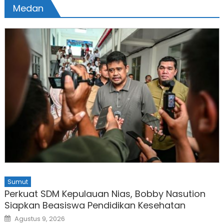
Medan
Sumut
Perkuat SDM Kepulauan Nias, Bobby Nasution
Siapkan Beasiswa Pendidikan Kesehatan
Posted
Agustus 9, 2026
on