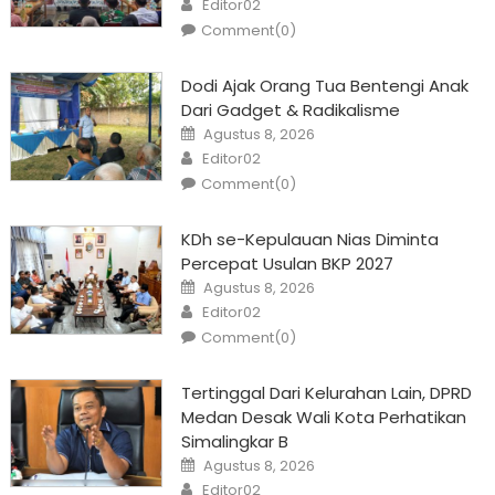
Editor02
Comment(0)
Dodi Ajak Orang Tua Bentengi Anak
Dari Gadget & Radikalisme
Posted
Agustus 8, 2026
on
Author
Editor02
Comment(0)
KDh se-Kepulauan Nias Diminta
Percepat Usulan BKP 2027
Posted
Agustus 8, 2026
on
Author
Editor02
Comment(0)
Tertinggal Dari Kelurahan Lain, DPRD
Medan Desak Wali Kota Perhatikan
Simalingkar B
Posted
Agustus 8, 2026
on
Author
Editor02