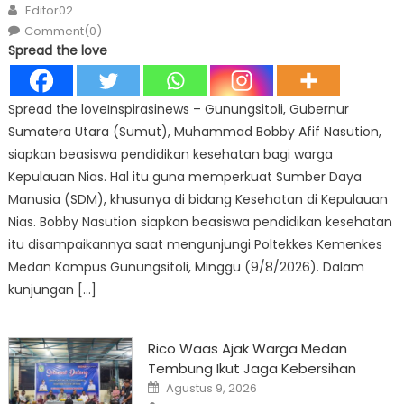
Author
Editor02
Comment(0)
Spread the love
Spread the loveInspirasinews – Gunungsitoli, Gubernur
Sumatera Utara (Sumut), Muhammad Bobby Afif Nasution,
siapkan beasiswa pendidikan kesehatan bagi warga
Kepulauan Nias. Hal itu guna memperkuat Sumber Daya
Manusia (SDM), khusunya di bidang Kesehatan di Kepulauan
Nias. Bobby Nasution siapkan beasiswa pendidikan kesehatan
itu disampaikannya saat mengunjungi Poltekkes Kemenkes
Medan Kampus Gunungsitoli, Minggu (9/8/2026). Dalam
kunjungan […]
Rico Waas Ajak Warga Medan
Tembung Ikut Jaga Kebersihan
Posted
Agustus 9, 2026
on
Author