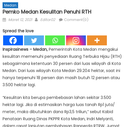
Medan
Pemko Medan Kesulitan Penuhi RTH
Posted
Author
Maret 12, 2021
Editor02
Comment(0)
on
Spread the love
Inspirasinews – Medan,
Pemerintah Kota Medan mengakui
kesulitan memenuhi penyediaan Ruang Terbuka Hijau (RTH)
sebagaimana ketentuan 30 persen dari luas wilayah di Kota
Medan. Dari luas wilayah Kota Medan 29.204 hektar, saat ini
hanya terpenuhi 18 persen dan masih butuh 12 persen atau
3.500 hektar lagi.
“Kesulitan kita berupa pembebasan lahan sekitar 3.500
hektar lagi. Jika di estimasikan harga luas tanah Rp1 juta/
meter, maka dibutuhkan dana Rp3,5 triliun,” sebut Kabid
Penataan Ruang Dinas PKPPR Kota Medan, Indri Melyanti,
dalam rapat lanjutan pembahasan Ranperda RTRW, Jumat