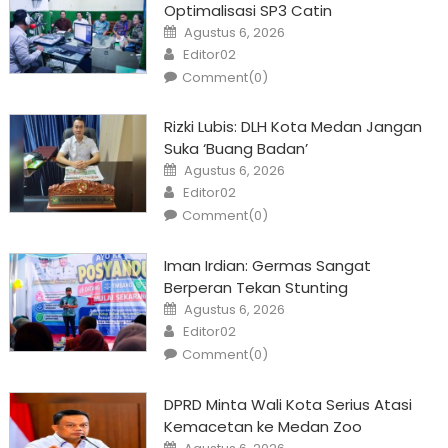
Optimalisasi SP3 Catin
Posted
Agustus 6, 2026
on
Author
Editor02
Comment(0)
Rizki Lubis: DLH Kota Medan Jangan
Suka ‘Buang Badan’
Posted
Agustus 6, 2026
on
Author
Editor02
Comment(0)
Iman Irdian: Germas Sangat
Berperan Tekan Stunting
Posted
Agustus 6, 2026
on
Author
Editor02
Comment(0)
DPRD Minta Wali Kota Serius Atasi
Kemacetan ke Medan Zoo
Posted