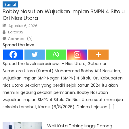
Sumut
Bobby Nasution Wujudkan Impian SMPN 4 Sitolu
Ori Nias Utara
Posted
Agustus 6, 2026
on
Author
Editor02
Comment(0)
Spread the love
Spread the loveInspirasinews – Nias Utara, Gubernur
Sumatera Utara (Sumut) Muhammad Bobby Afif Nasution,
wujudkan impian SMP Negeri (SMPN) 4 Sitolu Ori, Kabupaten
Nias Utara. Sekolah yang berdiri sejak tahun 2024 itu akan
memiliki gedung sekolah permanen. Bobby Nasution
wujudkan impian SMPN 4 Sitolu Ori Nias Utara saat meninjau
sekolah tersebut, Kamis (6/8/2026). Dalam tinjauan […]
Wali Kota Tebingtinggi Dorong