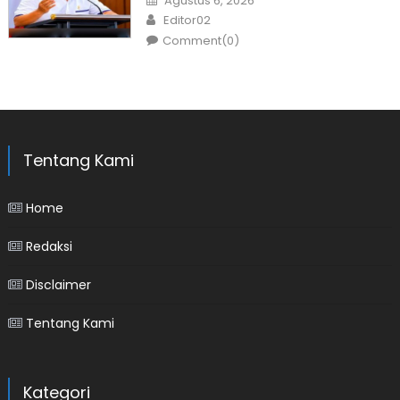
Agustus 6, 2026
on
Author
Editor02
Comment(0)
Tentang Kami
Home
Redaksi
Disclaimer
Tentang Kami
Kategori