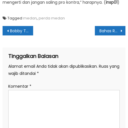
mengerti dan jangan saling pro kontra,” harapnya. (
insp01
)
Tagged
medan
,
perda medan
Navigasi
Bobby Tinjau Normalisasi Drainase di Marelan
Bahas Ranperda RTRW, Dedy Aksyari Minta OPD Pro-aktif & Fokus
pos
Tinggalkan Balasan
Alamat email Anda tidak akan dipublikasikan.
Ruas yang
wajib ditandai
*
Komentar
*