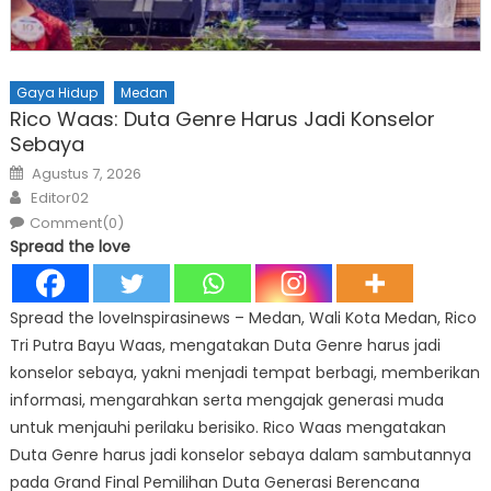
Gaya Hidup
Medan
Rico Waas: Duta Genre Harus Jadi Konselor
Sebaya
Posted
Agustus 7, 2026
on
Author
Editor02
Comment(0)
Spread the love
Spread the loveInspirasinews – Medan, Wali Kota Medan, Rico
Tri Putra Bayu Waas, mengatakan Duta Genre harus jadi
konselor sebaya, yakni menjadi tempat berbagi, memberikan
informasi, mengarahkan serta mengajak generasi muda
untuk menjauhi perilaku berisiko. Rico Waas mengatakan
Duta Genre harus jadi konselor sebaya dalam sambutannya
pada Grand Final Pemilihan Duta Generasi Berencana