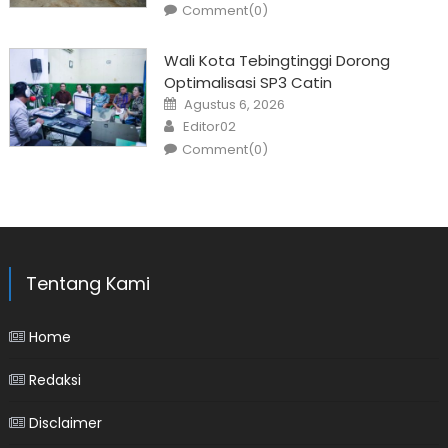
Comment(0)
Wali Kota Tebingtinggi Dorong
Optimalisasi SP3 Catin
Posted
Agustus 6, 2026
on
Author
Editor02
Comment(0)
Tentang Kami
Home
Redaksi
Disclaimer