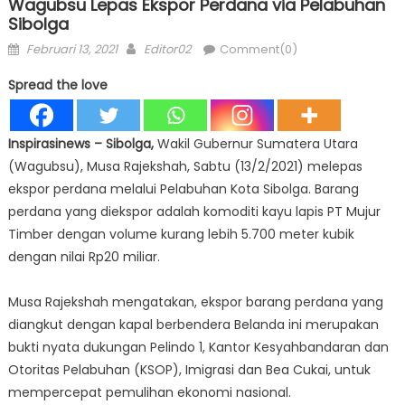
Wagubsu Lepas Ekspor Perdana via Pelabuhan
Sibolga
Posted
Author
Februari 13, 2021
Editor02
Comment(0)
on
Spread the love
Inspirasinews – Sibolga,
Wakil Gubernur Sumatera Utara
(Wagubsu), Musa Rajekshah, Sabtu (13/2/2021) melepas
ekspor perdana melalui Pelabuhan Kota Sibolga. Barang
perdana yang diekspor adalah komoditi kayu lapis PT Mujur
Timber dengan volume kurang lebih 5.700 meter kubik
dengan nilai Rp20 miliar.
Musa Rajekshah mengatakan, ekspor barang perdana yang
diangkut dengan kapal berbendera Belanda ini merupakan
bukti nyata dukungan Pelindo 1, Kantor Kesyahbandaran dan
Otoritas Pelabuhan (KSOP), Imigrasi dan Bea Cukai, untuk
mempercepat pemulihan ekonomi nasional.