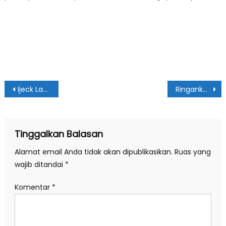
Navigasi
Ijeck Lantik Pengkot TI Sibolga
Ringankan Beban Masyarakat, Pemko Medan Diminta Berikan Insentif Fiskal PBB
pos
Tinggalkan Balasan
Alamat email Anda tidak akan dipublikasikan.
Ruas yang
wajib ditandai
*
Komentar
*