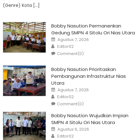
(Genre) Kota […]
Bobby Nasution Permanenkan
Gedung SMPN 4 Sitolu Ori Nias Utara
Posted
Agustus 7, 2026
on
Author
Editor02
Comment(0)
Bobby Nasution Prioritaskan
Pembangunan Infrastruktur Nias
Utara
Posted
Agustus 7, 2026
on
Author
Editor02
Comment(0)
Bobby Nasution Wujudkan Impian
SMPN 4 Sitolu Ori Nias Utara
Posted
Agustus 6, 2026
on
Author
Editor02