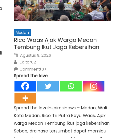
a
Medan
Rico Waas Ajak Warga Medan
Tembung Ikut Jaga Kebersihan
i
Posted
Agustus 9, 2026
on
Author
Editor02
Comment(0)
Spread the love
Spread the loveInspirasinews – Medan, Wali
Kota Medan, Rico Tri Putra Bayu Waas, Ajak
warga Medan Tembung ikut jaga kebersihan.
Sebab, drainase tersumbat dapat memicu