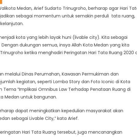
likota Medan, Arief Sudarto Trinugroho, berharap agar Hari Tat
ijadikan sebagai momentum untuk semakin perduli tata ruang,
kelanjutan.
di kota yang lebih layak huni (livable city). Kita sebagai
. Dengan dukungan semua, insya Allah Kota Medan yang kita
 S Trinugroho ketika menghadiri Peringatan Hari Tata Ruang 2020 d
an melalui Dinas Perumahan, Kawasan Permukiman dan
mlah kegiatan, seperti Lomba Story dan Foto Iconic di Kota
 Tema “Implikasi Omnibus Law Terhadap Penataan Ruang di
ta Medan untuk bangunan.
 berharap dapat meningkatkan kepedulian masyarakat akan
 sebagai Livable City,” kata Arief.
peringatan Hari Tata Ruang tersebut, juga mencanangkan