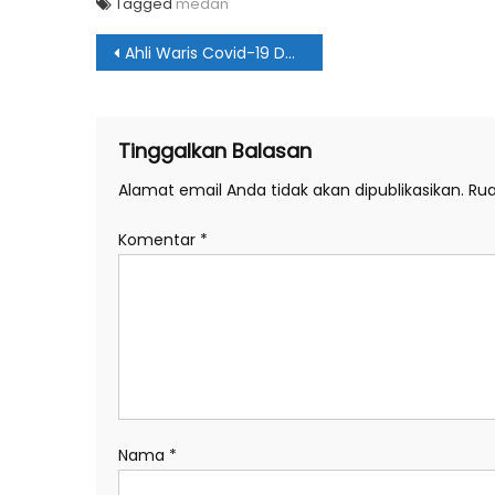
Tagged
medan
Navigasi
Ahli Waris Covid-19 Dapat Santunan Rp15 Juta
pos
Tinggalkan Balasan
Alamat email Anda tidak akan dipublikasikan.
Rua
Komentar
*
Nama
*