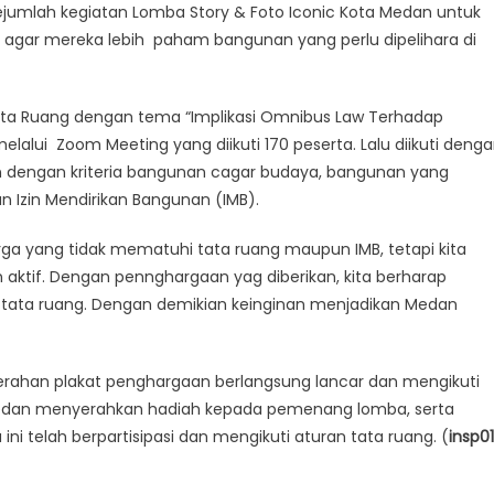
ejumlah kegiatan Lomba Story & Foto Iconic Kota Medan untuk
a agar mereka lebih paham bangunan yang perlu dipelihara di
a Ruang dengan tema “Implikasi Omnibus Law Terhadap
lui Zoom Meeting yang diikuti 170 peserta. Lalu diikuti deng
 dengan kriteria bangunan cagar budaya, bangunan yang
n Izin Mendirikan Bangunan (IMB).
a yang tidak mematuhi tata ruang maupun IMB, tetapi kita
aktif. Dengan pennghargaan yag diberikan, kita berharap
ata ruang. Dengan demikian keinginan menjadikan Medan
yerahan plakat penghargaan berlangsung lancar dan mengikuti
 Medan menyerahkan hadiah kepada pemenang lomba, serta
i telah berpartisipasi dan mengikuti aturan tata ruang. (
insp01