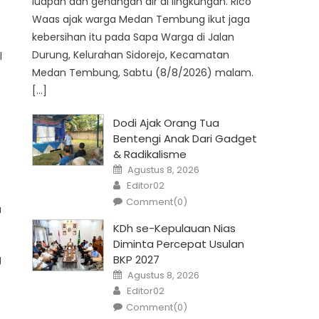
luapan dan genangan air di lingkungan. Rico
Waas ajak warga Medan Tembung ikut jaga
kebersihan itu pada Sapa Warga di Jalan
Durung, Kelurahan Sidorejo, Kecamatan
l
Medan Tembung, Sabtu (8/8/2026) malam.
[…]
Dodi Ajak Orang Tua
Bentengi Anak Dari Gadget
& Radikalisme
Posted
Agustus 8, 2026
on
Author
Editor02
Comment(0)
u
KDh se-Kepulauan Nias
Diminta Percepat Usulan
g
BKP 2027
Posted
Agustus 8, 2026
on
Author
Editor02
Comment(0)