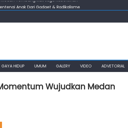
entengi Anak Dari Gadget & Radikalisme
s Diminta Percepat Usulan BKP 2027
ahan Lain, DPRD Medan Desak Wali Kota Perhatikan Simalingkar B
mkot Medan Tuntaskan Pembangunan Jalan Sicanang
 Medan Tembung Ikut Jaga Kebersihan
GAYA HIDUP
UMUM
GALERY
VIDEO
ADVETORIAL
g Momentum Wujudkan Medan