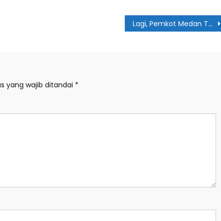
Lagi, Pemkot Medan Terima PSU Dari Pengembang
s yang wajib ditandai
*