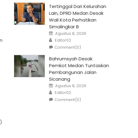
Tertinggal Dari Kelurahan
Lain, DPRD Medan Desak
Wali Kota Perhatikan
Simalingkar B
Posted
Agustus 8, 2026
on
Author
an
Editor02
Comment(0)
Bahrumsyah Desak
Pemkot Medan Tuntaskan
Pembangunan Jalan
Sicanang
Posted
Agustus 8, 2026
on
Author
Editor02
Comment(0)
)