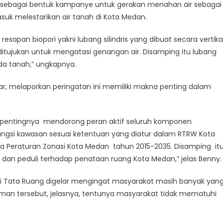
 sebagai bentuk kampanye untuk gerakan menahan air sebagai
suk melestarikan air tanah di Kota Medan.
sapan biopori yakni lubang silindris yang dibuat secara vertika
itujukan untuk mengatasi genangan air. Disamping itu lubang
da tanah,” ungkapnya.
r, melaporkan peringatan ini memiliki makna penting dalam
kan pentingnya mendorong peran aktif seluruh komponen
gsi kawasan sesuai ketentuan yang diatur dalam RTRW Kota
a Peraturan Zonasi Kota Medan tahun 2015-2035. Disamping it
 dan peduli terhadap penataan ruang Kota Medan,” jelas Benny.
i Tata Ruang digelar mengingat masyarakat masih banyak yan
haman tersebut, jelasnya, tentunya masyarakat tidak mematuhi