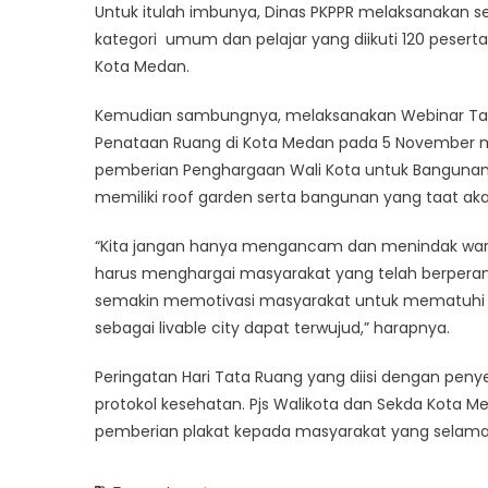
Untuk itulah imbunya, Dinas PKPPR melaksanakan s
kategori umum dan pelajar yang diikuti 120 pesert
Kota Medan.
Kemudian sambungnya, melaksanakan Webinar Tat
Penataan Ruang di Kota Medan pada 5 November mela
pemberian Penghargaan Wali Kota untuk Bangunan
memiliki roof garden serta bangunan yang taat aka
“Kita jangan hanya mengancam dan menindak warg
harus menghargai masyarakat yang telah berperan 
semakin memotivasi masyarakat untuk mematuhi t
sebagai livable city dapat terwujud,” harapnya.
Peringatan Hari Tata Ruang yang diisi dengan pen
protokol kesehatan. Pjs Walikota dan Sekda Kota
pemberian plakat kepada masyarakat yang selama in