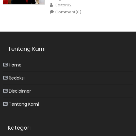
on
Author
Editor02
Comment(0)
Tentang Kami
Home
Redaksi
Disclaimer
Tentang Kami
Kategori