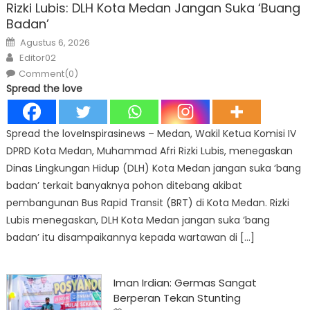
Rizki Lubis: DLH Kota Medan Jangan Suka ‘Buang
Badan’
Posted
Agustus 6, 2026
on
Author
Editor02
Comment(0)
Spread the love
Spread the loveInspirasinews – Medan, Wakil Ketua Komisi IV
DPRD Kota Medan, Muhammad Afri Rizki Lubis, menegaskan
Dinas Lingkungan Hidup (DLH) Kota Medan jangan suka ‘bang
badan’ terkait banyaknya pohon ditebang akibat
pembangunan Bus Rapid Transit (BRT) di Kota Medan. Rizki
Lubis menegaskan, DLH Kota Medan jangan suka ‘bang
badan’ itu disampaikannya kepada wartawan di […]
Iman Irdian: Germas Sangat
Berperan Tekan Stunting
Posted