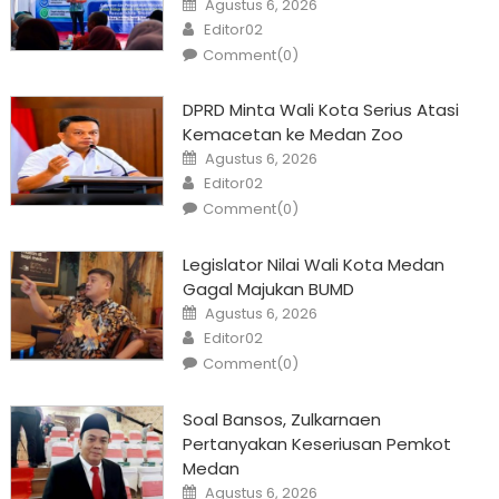
Agustus 6, 2026
on
Author
Editor02
Comment(0)
DPRD Minta Wali Kota Serius Atasi
Kemacetan ke Medan Zoo
Posted
Agustus 6, 2026
on
Author
Editor02
Comment(0)
Legislator Nilai Wali Kota Medan
Gagal Majukan BUMD
Posted
Agustus 6, 2026
on
Author
Editor02
Comment(0)
Soal Bansos, Zulkarnaen
Pertanyakan Keseriusan Pemkot
Medan
Posted
Agustus 6, 2026