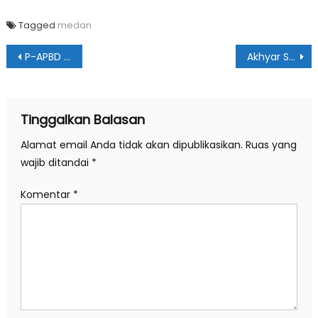
Tagged
medan
Navigasi
P-APBD Medan 2020 Rp5,19 Triliun Lebih
Akhyar Serahkan Bansos kepada 52.272 KK
pos
Tinggalkan Balasan
Alamat email Anda tidak akan dipublikasikan.
Ruas yang
wajib ditandai
*
Komentar
*