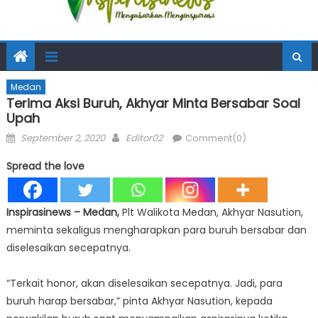
Medan
Terima Aksi Buruh, Akhyar Minta Bersabar Soal
Upah
Posted
Author
September 2, 2020
Editor02
Comment(0)
on
Spread the love
Inspirasinews – Medan,
Plt Walikota Medan, Akhyar Nasution,
meminta sekaligus mengharapkan para buruh bersabar dan
diselesaikan secepatnya.
“Terkait honor, akan diselesaikan secepatnya. Jadi, para
buruh harap bersabar,” pinta Akhyar Nasution, kepada