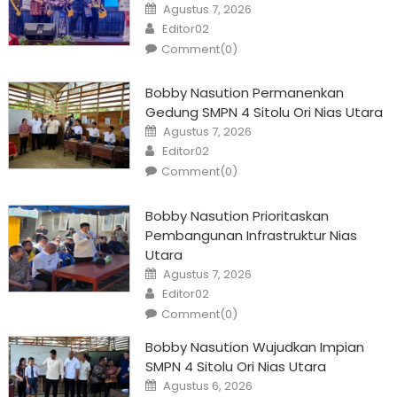
Posted
Agustus 7, 2026
on
Author
Editor02
Comment(0)
Bobby Nasution Permanenkan
Gedung SMPN 4 Sitolu Ori Nias Utara
Posted
Agustus 7, 2026
on
Author
Editor02
Comment(0)
Bobby Nasution Prioritaskan
Pembangunan Infrastruktur Nias
Utara
Posted
Agustus 7, 2026
on
Author
Editor02
Comment(0)
Bobby Nasution Wujudkan Impian
SMPN 4 Sitolu Ori Nias Utara
Posted
Agustus 6, 2026
on