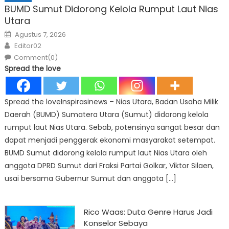
BUMD Sumut Didorong Kelola Rumput Laut Nias
Utara
Posted
Agustus 7, 2026
on
Author
Editor02
Comment(0)
Spread the love
Spread the loveInspirasinews – Nias Utara, Badan Usaha Milik
Daerah (BUMD) Sumatera Utara (Sumut) didorong kelola
rumput laut Nias Utara. Sebab, potensinya sangat besar dan
dapat menjadi penggerak ekonomi masyarakat setempat.
BUMD Sumut didorong kelola rumput laut Nias Utara oleh
anggota DPRD Sumut dari Fraksi Partai Golkar, Viktor Silaen,
usai bersama Gubernur Sumut dan anggota […]
Rico Waas: Duta Genre Harus Jadi
Konselor Sebaya