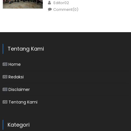
Author
Editor02
Comment(0)
Tentang Kami
Home
Redaksi
Disclaimer
Tentang Kami
Kategori