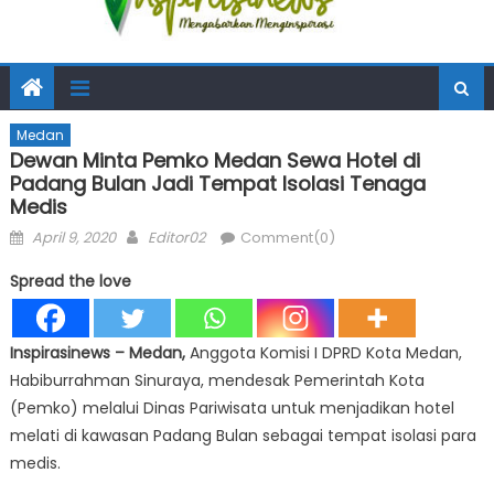
Medan
Dewan Minta Pemko Medan Sewa Hotel di
Padang Bulan Jadi Tempat Isolasi Tenaga
Medis
Posted
Author
April 9, 2020
Editor02
Comment(0)
on
Spread the love
Inspirasinews
– Medan,
Anggota Komisi I DPRD Kota Medan,
Habiburrahman Sinuraya, mendesak Pemerintah Kota
(Pemko) melalui Dinas Pariwisata untuk menjadikan hotel
melati di kawasan Padang Bulan sebagai tempat isolasi para
medis.