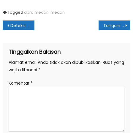
Tagged
dprd medan
,
medan
Navigasi
Deteksi Covid-19, Legislator Ini Desak Pemko Medan Miliki Alat PCR
Tangani Dampak Covid-19, Bayek: Orang Kaya Harus Bantu yang Miskin
pos
Tinggalkan Balasan
Alamat email Anda tidak akan dipublikasikan.
Ruas yang
wajib ditandai
*
Komentar
*