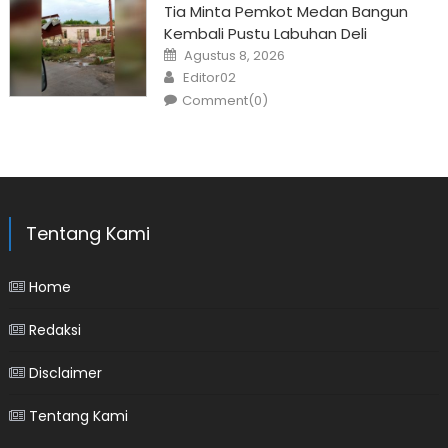
Tia Minta Pemkot Medan Bangun
Kembali Pustu Labuhan Deli
Posted
Agustus 8, 2026
on
Author
Editor02
Comment(0)
Tentang Kami
Home
Redaksi
Disclaimer
Tentang Kami