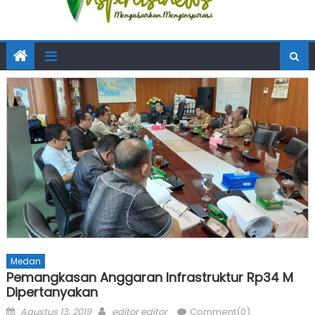
Medan
Pemangkasan Anggaran Infrastruktur Rp34 M
Dipertanyakan
Posted
Author
Agustus 13, 2019
editor editor
Comment(0)