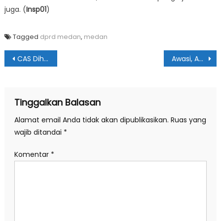
juga. (
Insp01
)
Tagged
dprd medan
,
medan
Navigasi
CAS Diharapkan Mampu Tekan Inflasi Kota Medan
Awasi, Agar Anggaran Bedah Rumah Tepat Sasaran
pos
Tinggalkan Balasan
Alamat email Anda tidak akan dipublikasikan.
Ruas yang
wajib ditandai
*
Komentar
*