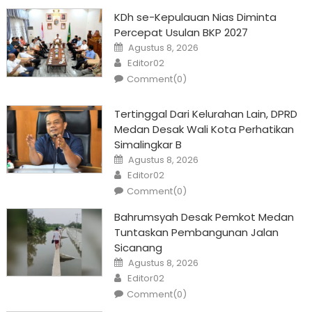
KDh se-Kepulauan Nias Diminta
Percepat Usulan BKP 2027
Posted
Agustus 8, 2026
on
Author
Editor02
Comment(0)
Tertinggal Dari Kelurahan Lain, DPRD
Medan Desak Wali Kota Perhatikan
Simalingkar B
Posted
Agustus 8, 2026
on
Author
Editor02
Comment(0)
Bahrumsyah Desak Pemkot Medan
Tuntaskan Pembangunan Jalan
Sicanang
Posted
Agustus 8, 2026
on
Author
Editor02
Comment(0)