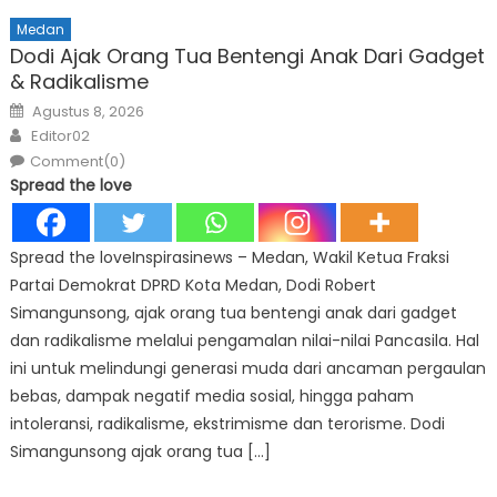
Medan
Dodi Ajak Orang Tua Bentengi Anak Dari Gadget
& Radikalisme
Posted
Agustus 8, 2026
on
Author
Editor02
Comment(0)
Spread the love
Spread the loveInspirasinews – Medan, Wakil Ketua Fraksi
Partai Demokrat DPRD Kota Medan, Dodi Robert
Simangunsong, ajak orang tua bentengi anak dari gadget
dan radikalisme melalui pengamalan nilai-nilai Pancasila. Hal
ini untuk melindungi generasi muda dari ancaman pergaulan
bebas, dampak negatif media sosial, hingga paham
intoleransi, radikalisme, ekstrimisme dan terorisme. Dodi
Simangunsong ajak orang tua […]