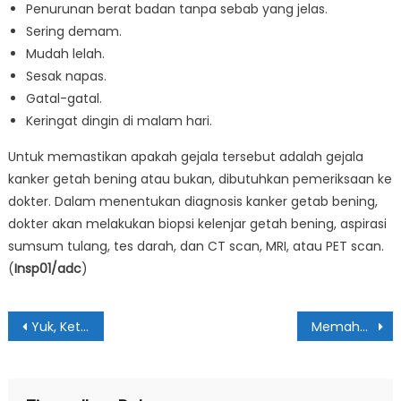
Penurunan berat badan tanpa sebab yang jelas.
Sering demam.
Mudah lelah.
Sesak napas.
Gatal-gatal.
Keringat dingin di malam hari.
Untuk memastikan apakah gejala tersebut adalah gejala
kanker getah bening atau bukan, dibutuhkan pemeriksaan ke
dokter. Dalam menentukan diagnosis kanker getab bening,
dokter akan melakukan biopsi kelenjar getah bening, aspirasi
sumsum tulang, tes darah, dan CT scan, MRI, atau PET scan.
(
Insp01/adc
)
Navigasi
Yuk, Ketahui Penyebab & Faktor Resiko Kanker Lidah
Memahami Penyebab & Faktor Resiko Kanker Usus
pos