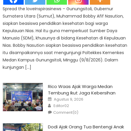
Spread the loveInspirasinews – Gunungsitoli, Gubernur
Sumatera Utara (Sumut), Muhammad Bobby Afif Nasution,
siapkan beasiswa pendidikan kesehatan bagi warga
Kepulauan Nias. Hal itu guna memperkuat Sumber Daya
Manusia (SDM), khusunya di bidang Kesehatan di Kepulauan
Nias. Bobby Nasution siapkan beasiswa pendidikan kesehatan
itu disampaikannya saat mengunjungi Poltekkes Kemenkes
Medan Kampus Gunungsitoli, Minggu (9/8/2026). Dalam
kunjungan […]
Rico Waas Ajak Warga Medan
Tembung Ikut Jaga Kebersihan
Posted
Agustus 9, 2026
on
Author
Editor02
Comment(0)
Dodi Ajak Orang Tua Bentengi Anak