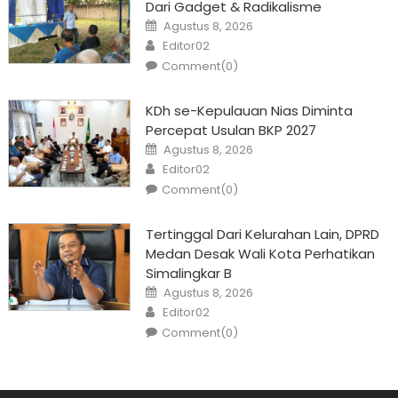
Dari Gadget & Radikalisme
Posted
Agustus 8, 2026
on
Author
Editor02
Comment(0)
KDh se-Kepulauan Nias Diminta
Percepat Usulan BKP 2027
Posted
Agustus 8, 2026
on
Author
Editor02
Comment(0)
Tertinggal Dari Kelurahan Lain, DPRD
Medan Desak Wali Kota Perhatikan
Simalingkar B
Posted
Agustus 8, 2026
on
Author
Editor02
Comment(0)