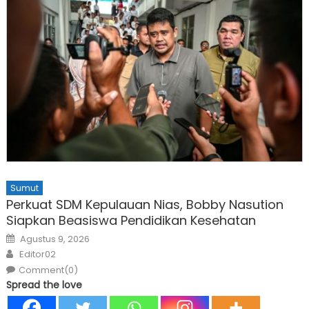
Sumut
Perkuat SDM Kepulauan Nias, Bobby Nasution
Siapkan Beasiswa Pendidikan Kesehatan
Posted
Agustus 9, 2026
on
Author
Editor02
Comment(0)
Spread the love