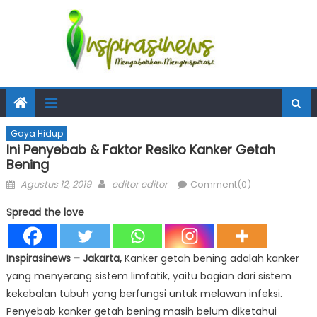
Gaya Hidup
Ini Penyebab & Faktor Resiko Kanker Getah
Bening
Posted
Author
Agustus 12, 2019
editor editor
Comment(0)
on
Spread the love
Inspirasinews – Jakarta,
Kanker getah bening adalah kanker
yang menyerang sistem limfatik, yaitu bagian dari sistem
kekebalan tubuh yang berfungsi untuk melawan infeksi.
Penyebab kanker getah bening masih belum diketahui