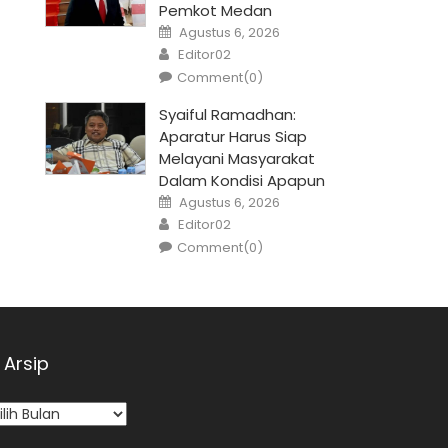
Pemkot Medan
Posted
Agustus 6, 2026
on
Author
Editor02
Comment(0)
Syaiful Ramadhan:
Aparatur Harus Siap
Melayani Masyarakat
Dalam Kondisi Apapun
Posted
Agustus 6, 2026
on
Author
Editor02
Comment(0)
Arsip
sip