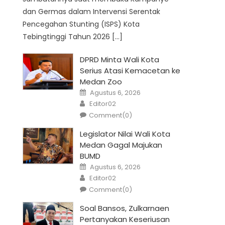
dan Germas dalam Intervensi Serentak
Pencegahan Stunting (ISPS) Kota
Tebingtinggi Tahun 2026 […]
DPRD Minta Wali Kota
Serius Atasi Kemacetan ke
Medan Zoo
Posted
Agustus 6, 2026
on
Author
Editor02
Comment(0)
Legislator Nilai Wali Kota
Medan Gagal Majukan
BUMD
Posted
Agustus 6, 2026
on
Author
Editor02
Comment(0)
Soal Bansos, Zulkarnaen
Pertanyakan Keseriusan