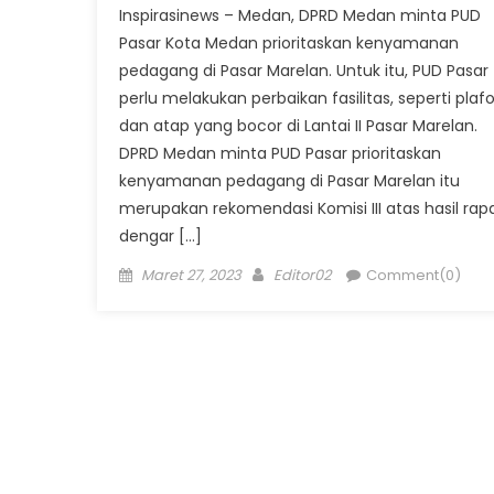
Inspirasinews – Medan, DPRD Medan minta PUD
Pasar Kota Medan prioritaskan kenyamanan
pedagang di Pasar Marelan. Untuk itu, PUD Pasar
perlu melakukan perbaikan fasilitas, seperti plaf
dan atap yang bocor di Lantai II Pasar Marelan.
DPRD Medan minta PUD Pasar prioritaskan
kenyamanan pedagang di Pasar Marelan itu
merupakan rekomendasi Komisi III atas hasil rap
dengar […]
Posted
Author
Maret 27, 2023
Editor02
Comment(0)
on