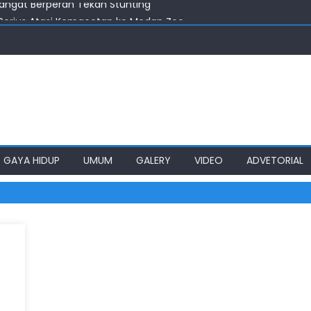
 Serius Atasi Kemacetan ke Medan Zoo
 Kota Medan Gagal Majukan BUMD
aen Pertanyakan Keseriusan Pemkot Medan
aratur Harus Siap Melayani Masyarakat Dalam Kondisi Apapun
Sangat Berperan Tekan Stunting
GAYA HIDUP
UMUM
GALERY
VIDEO
ADVETORIAL