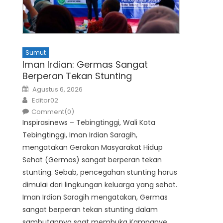
Sumut
Iman Irdian: Germas Sangat
Berperan Tekan Stunting
Posted
Agustus 6, 2026
on
Author
Editor02
Comment(0)
Inspirasinews – Tebingtinggi, Wali Kota
Tebingtinggi, Iman Irdian Saragih,
mengatakan Gerakan Masyarakat Hidup
Sehat (Germas) sangat berperan tekan
stunting. Sebab, pencegahan stunting harus
dimulai dari lingkungan keluarga yang sehat.
Iman Irdian Saragih mengatakan, Germas
sangat berperan tekan stunting dalam
sambutannya saat membuka Kampanye