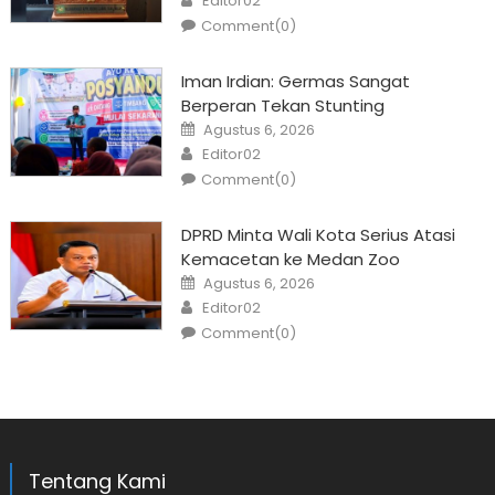
Editor02
Comment(0)
Iman Irdian: Germas Sangat
Berperan Tekan Stunting
Posted
Agustus 6, 2026
on
Author
Editor02
Comment(0)
DPRD Minta Wali Kota Serius Atasi
Kemacetan ke Medan Zoo
Posted
Agustus 6, 2026
on
Author
Editor02
Comment(0)
Tentang Kami