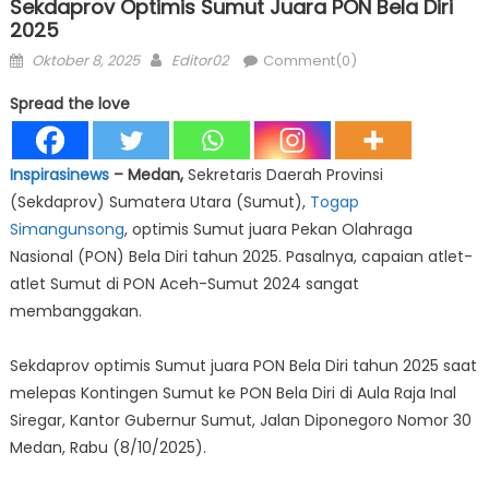
Sekdaprov Optimis Sumut Juara PON Bela Diri
2025
Posted
Author
Oktober 8, 2025
Editor02
Comment(0)
on
Spread the love
Inspirasinews
– Medan,
Sekretaris Daerah Provinsi
(Sekdaprov) Sumatera Utara (Sumut),
Togap
Simangunsong
, optimis Sumut juara Pekan Olahraga
Nasional (PON) Bela Diri tahun 2025. Pasalnya, capaian atlet-
atlet Sumut di PON Aceh-Sumut 2024 sangat
membanggakan.
Sekdaprov optimis Sumut juara PON Bela Diri tahun 2025 saat
melepas Kontingen Sumut ke PON Bela Diri di Aula Raja Inal
Siregar, Kantor Gubernur Sumut, Jalan Diponegoro Nomor 30
Medan, Rabu (8/10/2025).