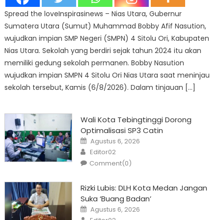
Spread the loveInspirasinews – Nias Utara, Gubernur
Sumatera Utara (Sumut) Muhammad Bobby Afif Nasution,
wujudkan impian SMP Negeri (SMPN) 4 Sitolu Ori, Kabupaten
Nias Utara. Sekolah yang berdiri sejak tahun 2024 itu akan
memiliki gedung sekolah permanen. Bobby Nasution
wujudkan impian SMPN 4 Sitolu Ori Nias Utara saat meninjau
sekolah tersebut, Kamis (6/8/2026). Dalam tinjauan […]
Wali Kota Tebingtinggi Dorong
Optimalisasi SP3 Catin
Posted
Agustus 6, 2026
on
Author
Editor02
Comment(0)
Rizki Lubis: DLH Kota Medan Jangan
Suka ‘Buang Badan’
Posted
Agustus 6, 2026
on
Author