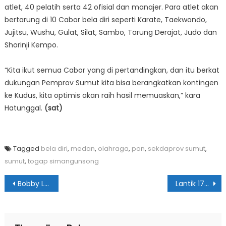
atlet, 40 pelatih serta 42 ofisial dan manajer. Para atlet akan
bertarung di 10 Cabor bela diri seperti Karate, Taekwondo,
Jujitsu, Wushu, Gulat, Silat, Sambo, Tarung Derajat, Judo dan
Shorinji Kempo.
“Kita ikut semua Cabor yang di pertandingkan, dan itu berkat
dukungan Pemprov Sumut kita bisa berangkatkan kontingen
ke Kudus, kita optimis akan raih hasil memuaskan,” kara
Hatunggal.
(sat)
Tagged
bela diri
,
medan
,
olahraga
,
pon
,
sekdaprov sumut
,
sumut
,
togap simangunsong
Navigasi
Bobby Lepas Keberangkatan Kafilah STQH Sumut ke Kendari
Lantik 177 Pejabat Eselon III & IV, Bobby Ingatkan Tak Tergoda Ikut yang Tak Benar
pos