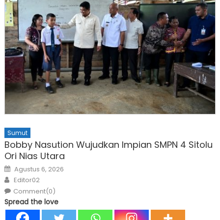
Sumut
Bobby Nasution Wujudkan Impian SMPN 4 Sitolu
Ori Nias Utara
Posted
Agustus 6, 2026
on
Author
Editor02
Comment(0)
Spread the love