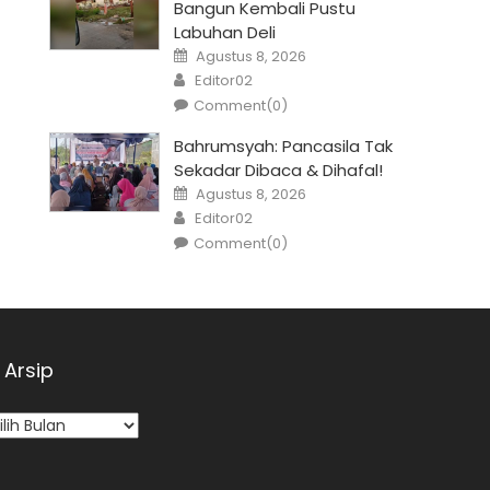
Bangun Kembali Pustu
Labuhan Deli
Posted
Agustus 8, 2026
on
Author
Editor02
Comment(0)
Bahrumsyah: Pancasila Tak
Sekadar Dibaca & Dihafal!
Posted
Agustus 8, 2026
on
Author
Editor02
Comment(0)
Arsip
sip