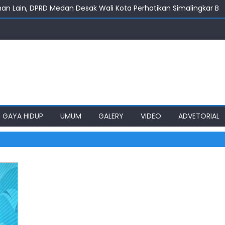
ahan Lain, DPRD Medan Desak Wali Kota Perhatikan Simalingkar B
mkot Medan Tuntaskan Pembangunan Jalan Sicanang
an Bangun Kembali Pustu Labuhan Deli
 Tak Sekadar Dibaca & Dihafal!
s Diminta Percepat Usulan BKP 2027
GAYA HIDUP
UMUM
GALERY
VIDEO
ADVETORIAL