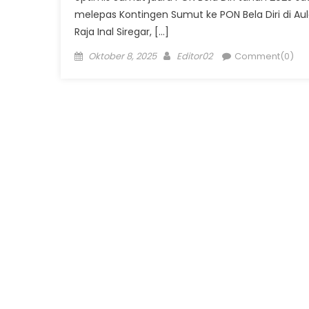
melepas Kontingen Sumut ke PON Bela Diri di Au
Raja Inal Siregar, […]
Posted
Author
Oktober 8, 2025
Editor02
Comment(0)
on