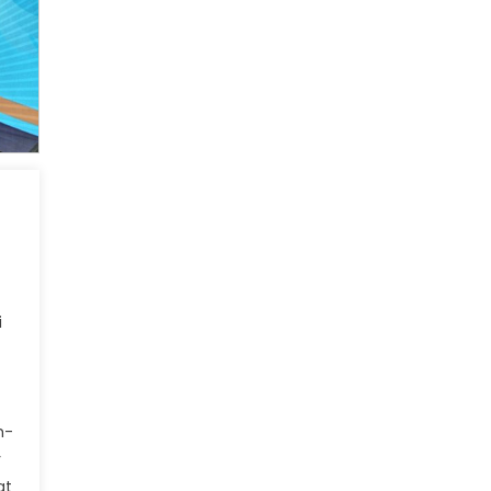
i
h-
v
at