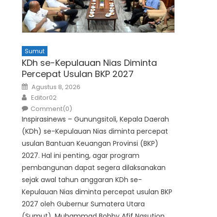
Sumut
KDh se-Kepulauan Nias Diminta
Percepat Usulan BKP 2027
Posted
Agustus 8, 2026
on
Author
Editor02
Comment(0)
Inspirasinews – Gunungsitoli, Kepala Daerah
(KDh) se-Kepulauan Nias diminta percepat
usulan Bantuan Keuangan Provinsi (BKP)
2027. Hal ini penting, agar program
pembangunan dapat segera dilaksanakan
sejak awal tahun anggaran KDh se-
Kepulauan Nias diminta percepat usulan BKP
2027 oleh Gubernur Sumatera Utara
(Sumut), Muhammad Bobby Afif Nasution,