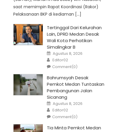
saat memimpin Rapat Koordinasi (Rakor)
Pelaksanaan BKP di kediaman […]
Tertinggal Dari Kelurahan
Lain, DPRD Medan Desak
Wali Kota Perhatikan
Simalingkar B
Posted
Agustus 8, 2026
on
Author
Editor02
Comment(0)
Bahrumsyah Desak
Pemkot Medan Tuntaskan
Pembangunan Jalan
Sicanang
Posted
Agustus 8, 2026
on
Author
Editor02
Comment(0)
Tia Minta Pemkot Medan