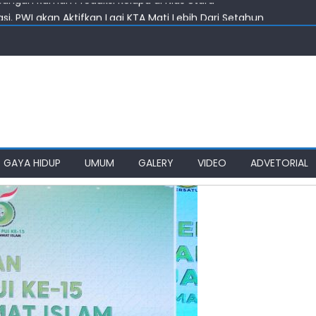
i, PWI akan Aktifkan Lagi KTA Mati Lebih Dari Setahun
Kelola Rumput Laut Nias Utara
 Harus Jadi Konselor Sebaya
nenkan Gedung SMPN 4 Sitolu Ori Nias Utara
angun Rumah Produksi Kelapa di Nias Utara
GAYA HIDUP
UMUM
GALERY
VIDEO
ADVETORIAL