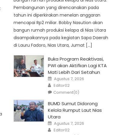
bangun rumah produksi kelapa di Nias Utara.
Pembangunan yang direncanakan pada
k
tahun ini diperkirakan menelan anggaran
mencapai Rp2 miliar. Bobby Nasution akan
bangun rumah produksi kelapa di Nias Utara
disampaikannya pada kegiatan Sapa Daerah
di Lauru Fadoro, Nias Utara, Jumat […]
Buka Program Reaktivasi,
PWI akan Aktifkan Lagi KTA
Mati Lebih Dari Setahun
Posted
Agustus 7, 2026
on
Author
Editor02
Comment(0)
BUMD Sumut Didorong
Kelola Rumput Laut Nias
a
Utara
Posted
Agustus 7, 2026
on
Author
Editor02