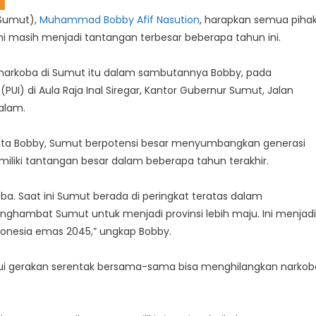
Sumut),
Muhammad Bobby Afif Nasution
, harapkan semua piha
ini masih menjadi tantangan terbesar beberapa tahun ini.
 narkoba di Sumut itu dalam sambutannya Bobby, pada
I) di Aula Raja Inal Siregar, Kantor Gubernur Sumut, Jalan
alam.
, kata Bobby, Sumut berpotensi besar menyumbangkan generasi
liki tantangan besar dalam beberapa tahun terakhir.
a. Saat ini Sumut berada di peringkat teratas dalam
nghambat Sumut untuk menjadi provinsi lebih maju. Ini menjadi
donesia emas 2045,” ungkap Bobby.
lui gerakan serentak bersama-sama bisa menghilangkan narkob