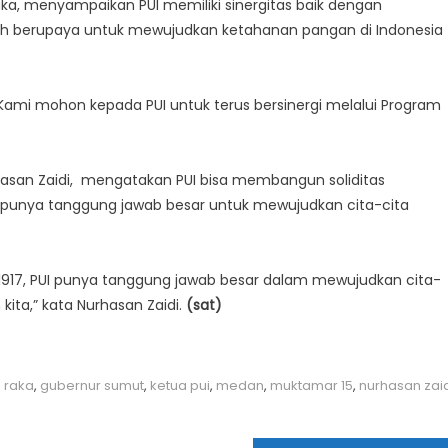
ka, menyampaikan PUI memiliki sinergitas baik dengan
ah berupaya untuk mewujudkan ketahanan pangan di Indonesia
. Kami mohon kepada PUI untuk terus bersinergi melalui Program
hasan Zaidi, mengatakan PUI bisa membangun soliditas
ga punya tanggung jawab besar untuk mewujudkan cita-cita
k 1917, PUI punya tanggung jawab besar dalam mewujudkan cita-
ita,” kata Nurhasan Zaidi.
(sat)
 raka
,
gubernur sumut
,
ketua pui
,
medan
,
muktamar 15
,
nurhasan zai