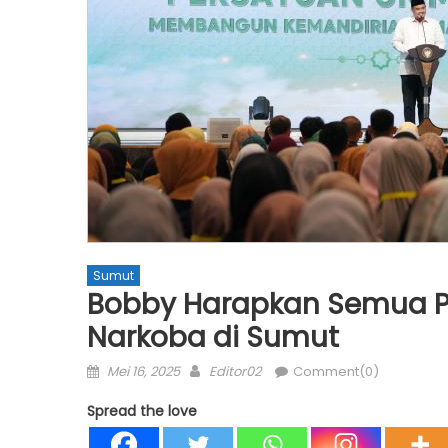
Sumut
Bobby Harapkan Semua Pi
Narkoba di Sumut
Posted
Author
Mei 16, 2025
Editor02
Comment(0)
on
Spread the love