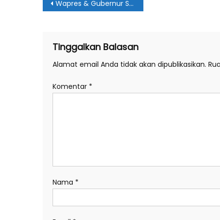
Navigasi
Wapres & Gubernur Sumut Sapa Calhaj Kloter 12 Medan
pos
Tinggalkan Balasan
Alamat email Anda tidak akan dipublikasikan.
Rua
Komentar
*
Nama
*