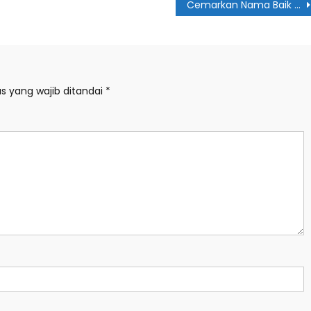
Cemarkan Nama Baik di Medsos, Salomo Pardede akan Gugat Pemilik Biliar di Medan
s yang wajib ditandai
*