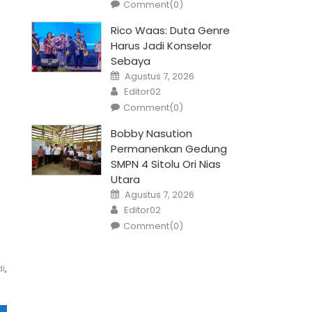
Comment(0)
Rico Waas: Duta Genre
Harus Jadi Konselor
Sebaya
Posted
Agustus 7, 2026
on
Author
Editor02
Comment(0)
Bobby Nasution
Permanenkan Gedung
SMPN 4 Sitolu Ori Nias
Utara
Posted
Agustus 7, 2026
on
Author
Editor02
Comment(0)
di
,