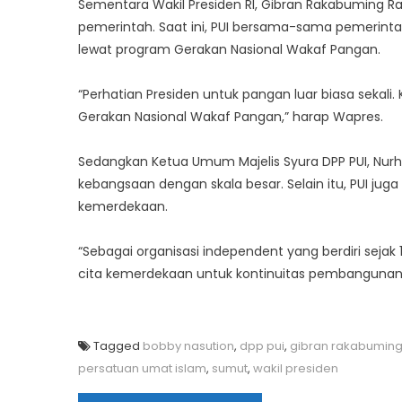
Sementara Wakil Presiden RI, Gibran Rakabuming Ra
pemerintah. Saat ini, PUI bersama-sama pemerint
lewat program Gerakan Nasional Wakaf Pangan.
“Perhatian Presiden untuk pangan luar biasa sekali
Gerakan Nasional Wakaf Pangan,” harap Wapres.
Sedangkan Ketua Umum Majelis Syura DPP PUI, Nur
kebangsaan dengan skala besar. Selain itu, PUI ju
kemerdekaan.
“Sebagai organisasi independent yang berdiri seja
cita kemerdekaan untuk kontinuitas pembangunan k
Tagged
bobby nasution
,
dpp pui
,
gibran rakabuming
persatuan umat islam
,
sumut
,
wakil presiden