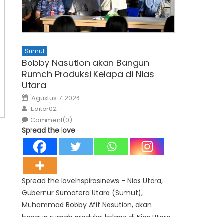
Sumut
Bobby Nasution akan Bangun
Rumah Produksi Kelapa di Nias
Utara
Posted
Agustus 7, 2026
on
Author
Editor02
Comment(0)
Spread the love
Spread the loveInspirasinews – Nias Utara,
Gubernur Sumatera Utara (Sumut),
Muhammad Bobby Afif Nasution, akan