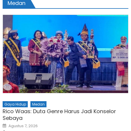
Medan
Gaya Hidup
Medan
Rico Waas: Duta Genre Harus Jadi Konselor
Sebaya
Posted
Agustus 7, 2026
on