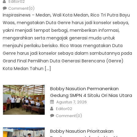
Author
Editor02
Comment(0)
Inspirasinews – Medan, Wali Kota Medan, Rico Tri Putra Bayu
Waas, mengatakan Duta Genre harus jadi konselor sebaya,
yakni menjadi tempat berbagi, memberikan informasi,
mengarahkan serta mengajak generasi muda untuk
menjauhi perilaku berisiko. Rico Waas mengatakan Duta
Genre harus jadi konselor sebaya dalam sambutannya pada
Grand Final Pemilihan Duta Generasi Berencana (Genre)
Kota Medan Tahun […]
Bobby Nasution Permanenkan
Gedung SMPN 4 Sitolu Ori Nias Utara
Posted
Agustus 7, 2026
on
Author
Editor02
Comment(0)
Bobby Nasution Prioritaskan