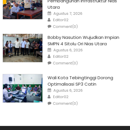
Pembangunan Infrastruktur Nias
Utara
Posted
Agustus 7, 2026
on
Author
Editor02
Comment(0)
Bobby Nasution Wujudkan Impian
SMPN 4 Sitolu Ori Nias Utara
Posted
Agustus 6, 2026
on
Author
Editor02
Comment(0)
Wali Kota Tebingtinggi Dorong
Optimalisasi SP3 Catin
Posted
Agustus 6, 2026
on
Author
Editor02
Comment(0)