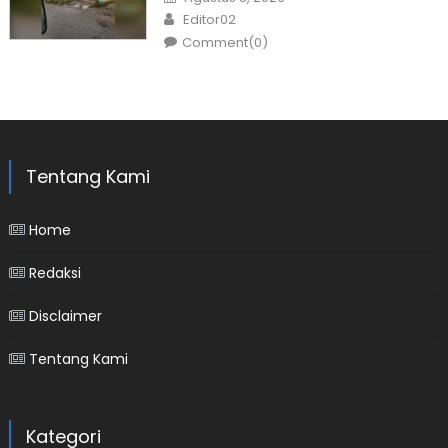
on
Author
Editor02
Comment(0)
Tentang Kami
Home
Redaksi
Disclaimer
Tentang Kami
Kategori