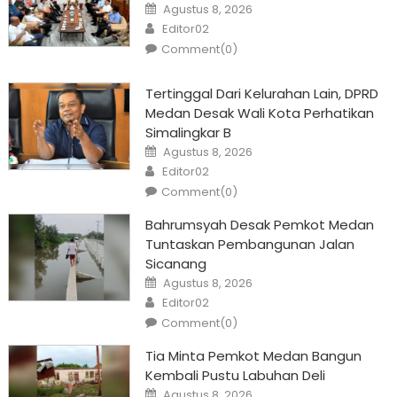
Posted
Agustus 8, 2026
on
Author
Editor02
Comment(0)
Tertinggal Dari Kelurahan Lain, DPRD
Medan Desak Wali Kota Perhatikan
Simalingkar B
Posted
Agustus 8, 2026
on
Author
Editor02
Comment(0)
Bahrumsyah Desak Pemkot Medan
Tuntaskan Pembangunan Jalan
Sicanang
Posted
Agustus 8, 2026
on
Author
Editor02
Comment(0)
Tia Minta Pemkot Medan Bangun
Kembali Pustu Labuhan Deli
Posted
Agustus 8, 2026