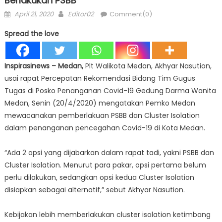
Berlakukan PSBB
Posted
Author
April 21, 2020
Editor02
Comment(0)
on
Spread the love
Inspirasinews – Medan,
Plt Walikota Medan, Akhyar Nasution,
usai rapat Percepatan Rekomendasi Bidang Tim Gugus
Tugas di Posko Penanganan Covid-19 Gedung Darma Wanita
Medan, Senin (20/4/2020) mengatakan Pemko Medan
mewacanakan pemberlakuan PSBB dan Cluster Isolation
dalam penanganan pencegahan Covid-19 di Kota Medan.
“Ada 2 opsi yang dijabarkan dalam rapat tadi, yakni PSBB dan
Cluster Isolation. Menurut para pakar, opsi pertama belum
perlu dilakukan, sedangkan opsi kedua Cluster Isolation
disiapkan sebagai alternatif,” sebut Akhyar Nasution.
Kebijakan lebih memberlakukan cluster isolation ketimbang