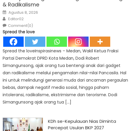
& Radikalisme
Posted
Agustus 8, 2026
on
Author
Editor02
Comment(0)
Spread the love
Spread the loveInspirasinews – Medan, Wakil Ketua Fraksi
Partai Demokrat DPRD Kota Medan, Dodi Robert
Simangunsong, ajak orang tua bentengi anak dari gadget
dan radikalisme melalui pengamalan nilai-nilai Pancasila. Hal
ini untuk melindungi generasi muda dari ancaman pergaulan
bebas, dampak negatif media sosial, hingga paham
intoleransi, radikalisme, ekstrimisme dan terorisme. Dodi
Simangunsong ajak orang tua […]
KDh se-Kepulauan Nias Diminta
Percepat Usulan BKP 2027