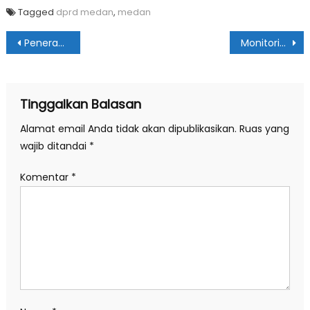
Tagged
dprd medan
,
medan
Navigasi
Penerapan Cluster Isolation Hanya akan Membingungkan Masyarakat
Monitoring di Simangambat & Ujung Batu, Warga Paluta Diimbau Tetap Gunakan Masker & Rajin Cuci Tangan
pos
Tinggalkan Balasan
Alamat email Anda tidak akan dipublikasikan.
Ruas yang
wajib ditandai
*
Komentar
*