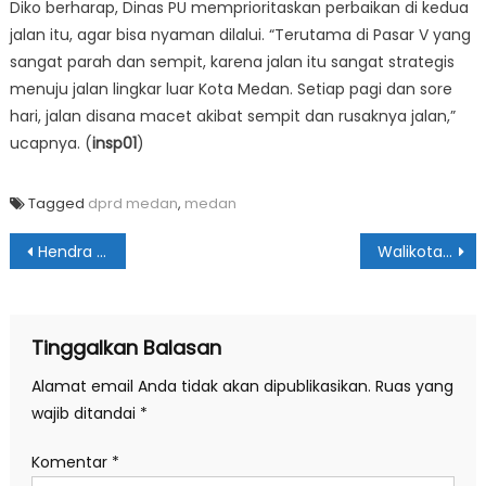
Diko berharap, Dinas PU memprioritaskan perbaikan di kedua
jalan itu, agar bisa nyaman dilalui. “Terutama di Pasar V yang
sangat parah dan sempit, karena jalan itu sangat strategis
menuju jalan lingkar luar Kota Medan. Setiap pagi dan sore
hari, jalan disana macet akibat sempit dan rusaknya jalan,”
ucapnya. (
insp01
)
Tagged
dprd medan
,
medan
Navigasi
Hendra DS: Perbaikan Jalan di Kota Medan Tak Signifikan
Walikota Medan Terjaring OTT KPK
pos
Tinggalkan Balasan
Alamat email Anda tidak akan dipublikasikan.
Ruas yang
wajib ditandai
*
Komentar
*