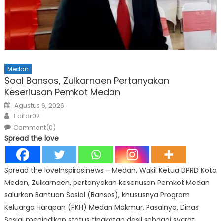
Medan
Soal Bansos, Zulkarnaen Pertanyakan
Keseriusan Pemkot Medan
Posted
Agustus 6, 2026
on
Author
Editor02
Comment(0)
Spread the love
Spread the loveInspirasinews – Medan, Wakil Ketua DPRD Kota
Medan, Zulkarnaen, pertanyakan keseriusan Pemkot Medan
salurkan Bantuan Sosial (Bansos), khususnya Program
Keluarga Harapan (PKH) Medan Makmur. Pasalnya, Dinas
Sosial menjadikan status tingkatan desil sebagai syarat