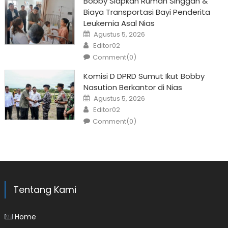
Bobby Siapkan Rumah Singgah &
Biaya Transportasi Bayi Penderita
Leukemia Asal Nias
Posted
Agustus 5, 2026
on
Author
Editor02
Comment(0)
Komisi D DPRD Sumut Ikut Bobby
Nasution Berkantor di Nias
Posted
Agustus 5, 2026
on
Author
Editor02
Comment(0)
Tentang Kami
Home