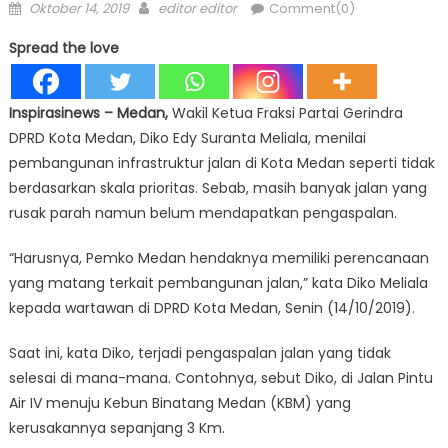
Posted
Author
Oktober 14, 2019
editor editor
Comment(0)
on
Spread the love
Inspirasinews
– Medan,
Wakil Ketua Fraksi Partai Gerindra
DPRD Kota Medan, Diko Edy Suranta Meliala, menilai
pembangunan infrastruktur jalan di Kota Medan seperti tidak
berdasarkan skala prioritas. Sebab, masih banyak jalan yang
rusak parah namun belum mendapatkan pengaspalan.
“Harusnya, Pemko Medan hendaknya memiliki perencanaan
yang matang terkait pembangunan jalan,” kata Diko Meliala
kepada wartawan di DPRD Kota Medan, Senin (14/10/2019).
Saat ini, kata Diko, terjadi pengaspalan jalan yang tidak
selesai di mana-mana. Contohnya, sebut Diko, di Jalan Pintu
Air IV menuju Kebun Binatang Medan (KBM) yang
kerusakannya sepanjang 3 Km.