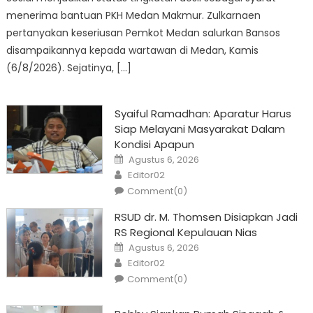
menerima bantuan PKH Medan Makmur. Zulkarnaen
pertanyakan keseriusan Pemkot Medan salurkan Bansos
disampaikannya kepada wartawan di Medan, Kamis
(6/8/2026). Sejatinya, […]
Syaiful Ramadhan: Aparatur Harus
Siap Melayani Masyarakat Dalam
Kondisi Apapun
Posted
Agustus 6, 2026
on
Author
Editor02
Comment(0)
RSUD dr. M. Thomsen Disiapkan Jadi
RS Regional Kepulauan Nias
Posted
Agustus 6, 2026
on
Author
Editor02
Comment(0)