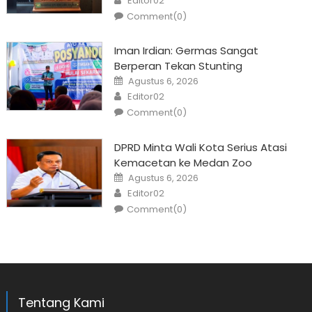
Editor02
Comment(0)
Iman Irdian: Germas Sangat
Berperan Tekan Stunting
Posted
Agustus 6, 2026
on
Author
Editor02
Comment(0)
DPRD Minta Wali Kota Serius Atasi
Kemacetan ke Medan Zoo
Posted
Agustus 6, 2026
on
Author
Editor02
Comment(0)
Tentang Kami