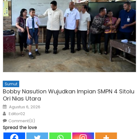
Sumut
Bobby Nasution Wujudkan Impian SMPN 4 Sitolu
Ori Nias Utara
Posted
Agustus 6, 2026
on
Author
Editor02
Comment(0)
Spread the love