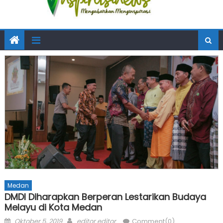
Medan
DMDI Diharapkan Berperan Lestarikan Budaya
Melayu di Kota Medan
Posted
Author
Oktober 5, 2019
editor editor
Comment(0)