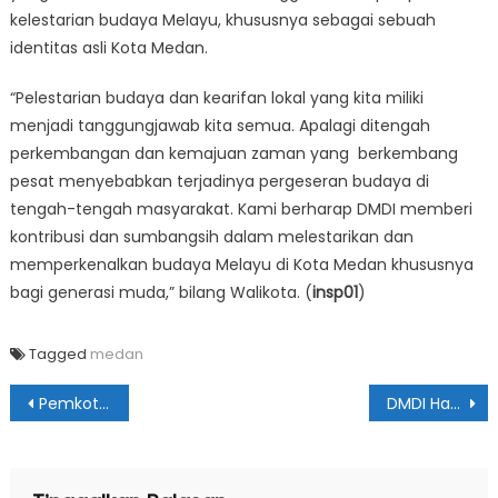
kelestarian budaya Melayu, khususnya sebagai sebuah
identitas asli Kota Medan.
“Pelestarian budaya dan kearifan lokal yang kita miliki
menjadi tanggungjawab kita semua. Apalagi ditengah
perkembangan dan kemajuan zaman yang berkembang
pesat menyebabkan terjadinya pergeseran budaya di
tengah-tengah masyarakat. Kami berharap DMDI memberi
kontribusi dan sumbangsih dalam melestarikan dan
memperkenalkan budaya Melayu di Kota Medan khususnya
bagi generasi muda,” bilang Walikota. (
insp01
)
Tagged
medan
Navigasi
Pemkot Medan & Baznas Salurkan Zakat Kepada Warga Korban Kebakaran
DMDI Harus Menjaga, Merawat & Mengembangkan Kebudayaan Melayu
pos