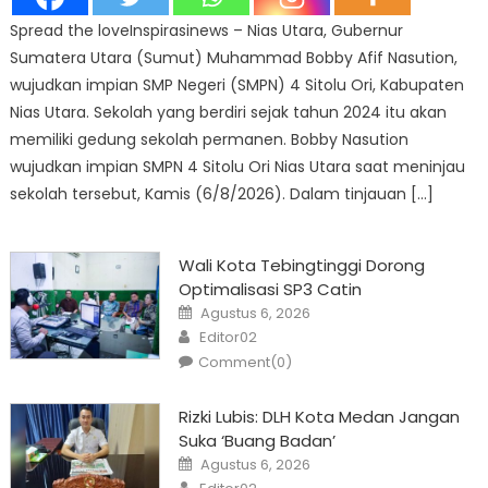
Spread the loveInspirasinews – Nias Utara, Gubernur
Sumatera Utara (Sumut) Muhammad Bobby Afif Nasution,
wujudkan impian SMP Negeri (SMPN) 4 Sitolu Ori, Kabupaten
Nias Utara. Sekolah yang berdiri sejak tahun 2024 itu akan
memiliki gedung sekolah permanen. Bobby Nasution
wujudkan impian SMPN 4 Sitolu Ori Nias Utara saat meninjau
sekolah tersebut, Kamis (6/8/2026). Dalam tinjauan […]
Wali Kota Tebingtinggi Dorong
Optimalisasi SP3 Catin
Posted
Agustus 6, 2026
on
Author
Editor02
Comment(0)
Rizki Lubis: DLH Kota Medan Jangan
Suka ‘Buang Badan’
Posted
Agustus 6, 2026
on
Author