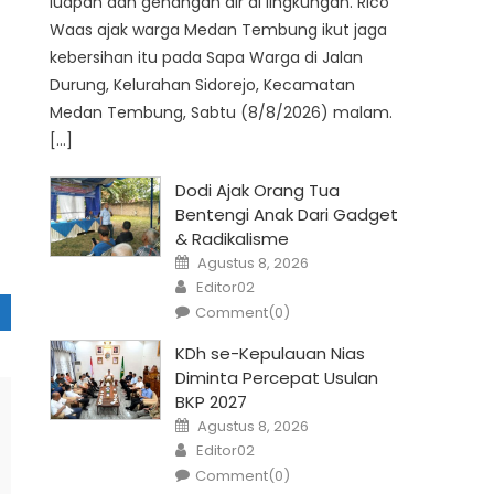
luapan dan genangan air di lingkungan. Rico
Waas ajak warga Medan Tembung ikut jaga
kebersihan itu pada Sapa Warga di Jalan
Durung, Kelurahan Sidorejo, Kecamatan
Medan Tembung, Sabtu (8/8/2026) malam.
[…]
Dodi Ajak Orang Tua
Bentengi Anak Dari Gadget
& Radikalisme
Posted
Agustus 8, 2026
on
Author
Editor02
Comment(0)
KDh se-Kepulauan Nias
Diminta Percepat Usulan
BKP 2027
Posted
Agustus 8, 2026
on
Author
Editor02
Comment(0)