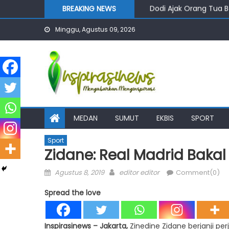
Skip
Dodi Ajak Orang Tua B
BREAKING NEWS
to
KDh se-Kepulauan Nia
Minggu, Agustus 09, 2026
content
Tertinggal Dari Kelur
Bahrumsyah Desak Pe
Rico Waas Ajak Warga
MEDAN
SUMUT
EKBIS
SPORT
Sport
Zidane: Real Madrid Bakal
Posted
Author
Agustus 8, 2019
editor editor
Comment(0)
on
Spread the love
Inspirasinews – Jakarta,
Zinedine Zidane berjanji per