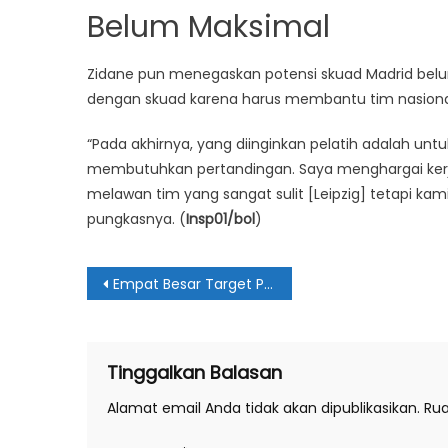
Belum Maksimal
Zidane pun menegaskan potensi skuad Madrid bel
dengan skuad karena harus membantu tim nasion
“Pada akhirnya, yang diinginkan pelatih adalah u
membutuhkan pertandingan. Saya menghargai kerja
melawan tim yang sangat sulit [Leipzig] tetapi kam
pungkasnya. (
Insp01/bol
)
Navigasi
Empat Besar Target Paling Realistis untuk MU
pos
Tinggalkan Balasan
Alamat email Anda tidak akan dipublikasikan.
Rua