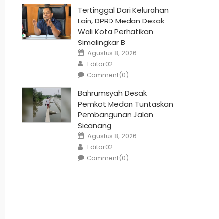
Tertinggal Dari Kelurahan
Lain, DPRD Medan Desak
Wali Kota Perhatikan
Simalingkar B
Posted
Agustus 8, 2026
on
Author
Editor02
Comment(0)
Bahrumsyah Desak
Pemkot Medan Tuntaskan
Pembangunan Jalan
Sicanang
Posted
Agustus 8, 2026
on
Author
Editor02
Comment(0)