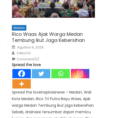
Medan
Rico Waas Ajak Warga Medan
Tembung Ikut Jaga Kebersihan
.
Posted
Agustus 9, 2026
on
Author
Editor02
Comment(0)
Spread the love
Spread the loveInspirasinews – Medan, Wali
Kota Medan, Rico Tri Putra Bayu Waas, Ajak
warga Medan Tembung ikut jaga kebersihan.
Sebab, drainase tersumbat dapat memicu