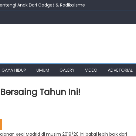
entengi Anak Dari Gadget & Radikalisme
s Diminta Percepat Usulan BKP 2027
ahan Lain, DPRD Medan Desak Wali Kota Perhatikan Simalingkar B
mkot Medan Tuntaskan Pembangunan Jalan Sicanang
 Medan Tembung Ikut Jaga Kebersihan
GAYA HIDUP
UMUM
GALERY
VIDEO
ADVETORIAL
 Bersaing Tahun Ini!
jalanan Real Madrid di musim 2019/20 ini bakal lebih baik dari