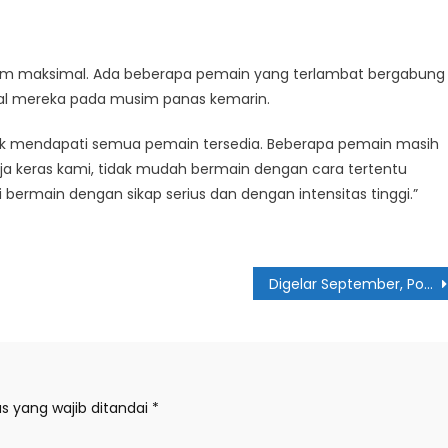
um maksimal. Ada beberapa pemain yang terlambat bergabung
al mereka pada musim panas kemarin.
ntuk mendapati semua pemain tersedia. Beberapa pemain masih
 keras kami, tidak mudah bermain dengan cara tertentu
i bermain dengan sikap serius dan dengan intensitas tinggi.”
Digelar September, Porkot XI Pertandingkan 34 Cabor
s yang wajib ditandai
*