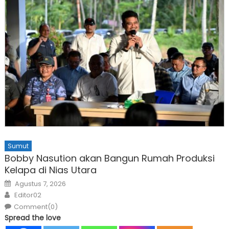
Sumut
Bobby Nasution akan Bangun Rumah Produksi
Kelapa di Nias Utara
Posted
Agustus 7, 2026
on
Author
Editor02
Comment(0)
Spread the love