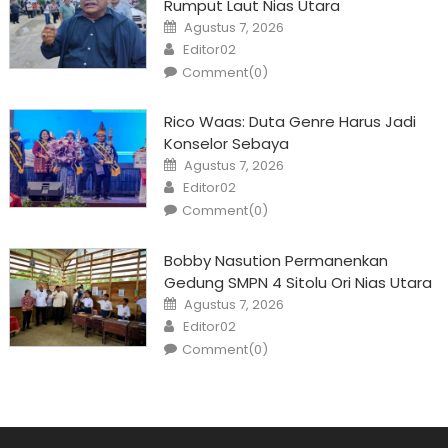
Rumput Laut Nias Utara
Posted
Agustus 7, 2026
on
Author
Editor02
Comment(0)
Rico Waas: Duta Genre Harus Jadi
Konselor Sebaya
Posted
Agustus 7, 2026
on
Author
Editor02
Comment(0)
Bobby Nasution Permanenkan
Gedung SMPN 4 Sitolu Ori Nias Utara
Posted
Agustus 7, 2026
on
Author
Editor02
Comment(0)