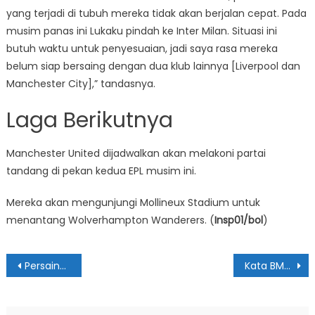
yang terjadi di tubuh mereka tidak akan berjalan cepat. Pada
musim panas ini Lukaku pindah ke Inter Milan. Situasi ini
butuh waktu untuk penyesuaian, jadi saya rasa mereka
belum siap bersaing dengan dua klub lainnya [Liverpool dan
Manchester City],” tandasnya.
Laga Berikutnya
Manchester United dijadwalkan akan melakoni partai
tandang di pekan kedua EPL musim ini.
Mereka akan mengunjungi Mollineux Stadium untuk
menantang Wolverhampton Wanderers. (
Insp01/bol
)
Navigasi
Persaingan Juara EPL Diramalkan Tak Seketat Musim Lalu
Kata BMKG, 9 Daerah Ini Bakal Diguyur Hujan Lebat
pos