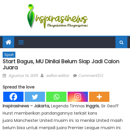
Sport
Start Bagus, MU Dinilai Belum Siap Jadi Calon
Juara
Posted
Author
Agustus 14, 2019
editor editor
Comment(0)
on
Spread the love
Inspirasinews – Jakarta,
Legenda Timnas
Inggris
, Sir Geoff
Hurst memberikan pandangannya terkait kans
juara Manchester United musim ini. Ia menilai United masih
belum bisa untuk menjadi juara Premier League musim ini.