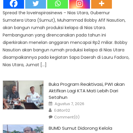
Spread the loveInspirasinews – Nias Utara, Gubernur
Sumatera Utara (Sumut), Muhammad Bobby Afif Nasution,
akan bangun rumah produksi kelapa di Nias Utara.
Pembangunan yang direncanakan pada tahun ini
diperkirakan menelan anggaran mencapai Rp2 miliar. Bobby
Nasution akan bangun rumah produksi kelapa di Nias Utara
disampaikannya pada kegiatan Sapa Daerah di Lauru Fadoro,
Nias Utara, Jumat […]
Buka Program Reaktivasi, PWI akan
Aktifkan Lagi KTA Mati Lebih Dari
Setahun
Posted
Agustus 7, 2026
on
Author
Editor02
Comment(0)
BUMD Sumut Didorong Kelola