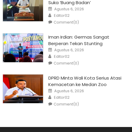
Suka ‘Buang Badan’
Posted
Agustus 6, 2026
on
Author
Editor02
Comment(0)
Iman Irdian: Germas Sangat
Berperan Tekan Stunting
Posted
Agustus 6, 2026
on
Author
Editor02
Comment(0)
DPRD Minta Wali Kota Serius Atasi
Kemacetan ke Medan Zoo
Posted
Agustus 6, 2026
on
Author
Editor02
Comment(0)