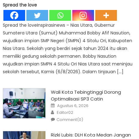
Spread the love
Spread the loveInspirasinews – Nias Utara, Gubernur
Sumatera Utara (Sumut) Muhammad Bobby Afif Nasution,
wujudkan impian SMP Negeri (SMPN) 4 Sitolu Ori, Kabupaten
Nias Utara. Sekolah yang berdiri sejak tahun 2024 itu akan
memiliki gedung sekolah permanen. Bobby Nasution
wujudkan impian SMPN 4 Sitolu Ori Nias Utara saat meninjau
sekolah tersebut, Kamis (6/8/2026). Dalam tinjauan […]
Wali Kota Tebingtinggi Dorong
Optimalisasi SP3 Catin
Posted
Agustus 6, 2026
on
Author
Editor02
Comment(0)
Rizki Lubis: DLH Kota Medan Jangan