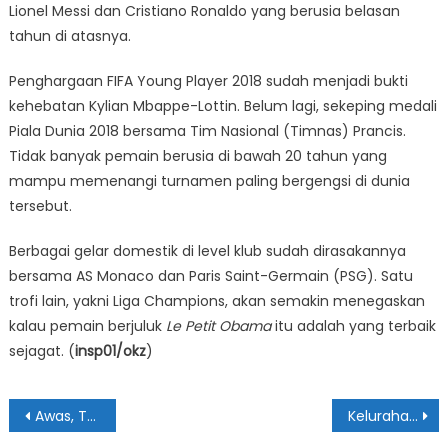
Lionel Messi dan Cristiano Ronaldo yang berusia belasan
tahun di atasnya.
Penghargaan FIFA Young Player 2018 sudah menjadi bukti
kehebatan Kylian Mbappe-Lottin. Belum lagi, sekeping medali
Piala Dunia 2018 bersama Tim Nasional (Timnas) Prancis.
Tidak banyak pemain berusia di bawah 20 tahun yang
mampu memenangi turnamen paling bergengsi di dunia
tersebut.
Berbagai gelar domestik di level klub sudah dirasakannya
bersama AS Monaco dan Paris Saint-Germain (PSG). Satu
trofi lain, yakni Liga Champions, akan semakin menegaskan
kalau pemain berjuluk
Le Petit Obama
itu adalah yang terbaik
sejagat. (
insp01/okz
)
Navigasi
Awas, Ternyata Stroke Juga Bisa Serang Mata, Ini Jenisnya!
Kelurahan di Medan Diharapkan Terapkan KKBPK