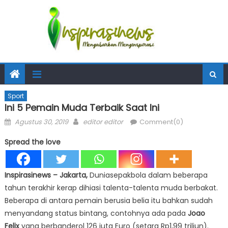
Sport
Ini 5 Pemain Muda Terbaik Saat Ini
Posted
Author
Agustus 30, 2019
editor editor
Comment(0)
on
Spread the love
Inspirasinews – Jakarta,
Duniasepakbola dalam beberapa
tahun terakhir kerap dihiasi talenta-talenta muda berbakat.
Beberapa di antara pemain berusia belia itu bahkan sudah
menyandang status bintang, contohnya ada pada
Joao
Felix
yang berbanderol 126 juta Euro (setara Rp1,99 triliun).