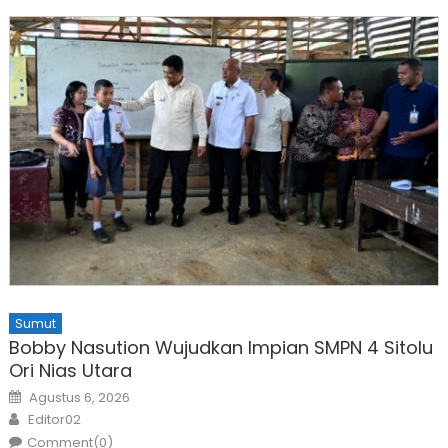
Sumut
Bobby Nasution Wujudkan Impian SMPN 4 Sitolu
Ori Nias Utara
Posted
Agustus 6, 2026
on
Author
Editor02
Comment(0)