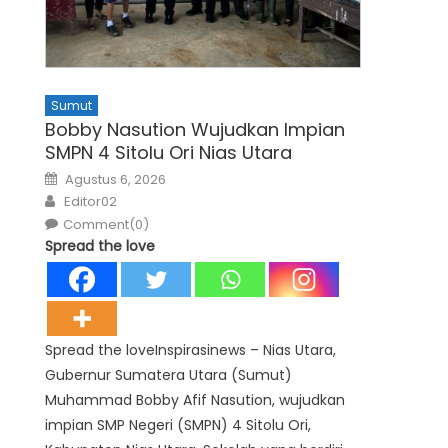
Sumut
Bobby Nasution Wujudkan Impian
SMPN 4 Sitolu Ori Nias Utara
Posted
Agustus 6, 2026
on
Author
Editor02
Comment(0)
Spread the love
Spread the loveInspirasinews – Nias Utara,
Gubernur Sumatera Utara (Sumut)
Muhammad Bobby Afif Nasution, wujudkan
impian SMP Negeri (SMPN) 4 Sitolu Ori,