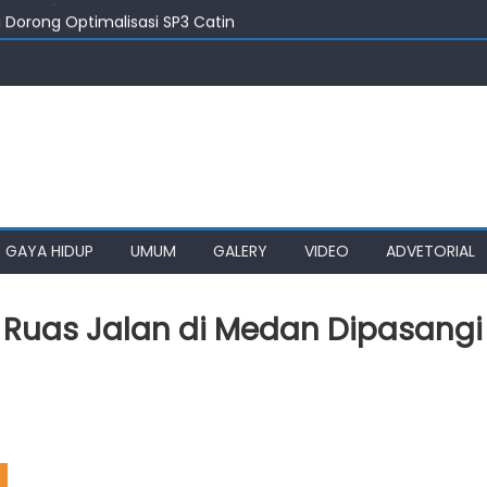
i Dorong Optimalisasi SP3 Catin
 Medan Jangan Suka ‘Buang Badan’
Sangat Berperan Tekan Stunting
 Serius Atasi Kemacetan ke Medan Zoo
an Impian SMPN 4 Sitolu Ori Nias Utara
GAYA HIDUP
UMUM
GALERY
VIDEO
ADVETORIAL
ap Ruas Jalan di Medan Dipasangi