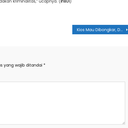
dakan kriminalitas,” ucapnya. (
Ins01
)
Kios Mau Dibongkar, DPRD akan Sidak ke Pusat Pasar
s yang wajib ditandai
*