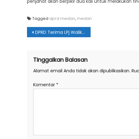
penjahat akan berpikir dua kali untuk melakukan tin
Tagged
dprd medan
,
medan
Navigasi
DPRD Terima LPj Walikota Medan 2108
pos
Tinggalkan Balasan
Alamat email Anda tidak akan dipublikasikan.
Rua
Komentar
*