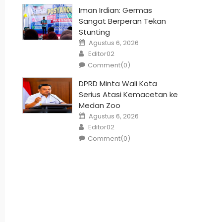
Iman Irdian: Germas
Sangat Berperan Tekan
Stunting
Posted
Agustus 6, 2026
on
Author
Editor02
Comment(0)
DPRD Minta Wali Kota
Serius Atasi Kemacetan ke
Medan Zoo
Posted
Agustus 6, 2026
on
Author
Editor02
Comment(0)