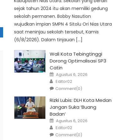
Kabupaten Nias Utara. Sekolah yang berdiri
sejak tahun 2024 itu akan memiliki gedung
sekolah permanen. Bobby Nasution
wujudkan impian SMPN 4 Sitolu Ori Nias Utara
saat meninjau sekolah tersebut, Kamis
(6/8/2026). Dalam tinjauan […]
Wali Kota Tebingtinggi
Dorong Optimalisasi SP3
Catin
Posted
Agustus 6, 2026
on
Author
Editor02
Comment(0)
Rizki Lubis: DLH Kota Medan
Jangan Suka ‘Buang
Badan’
Posted
Agustus 6, 2026
on
Author
Editor02
Comment(0)