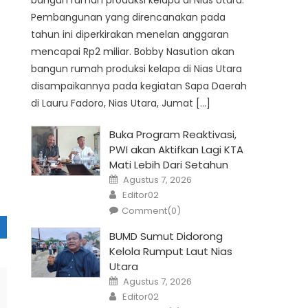
bangun rumah produksi kelapa di Nias Utara.
Pembangunan yang direncanakan pada
tahun ini diperkirakan menelan anggaran
mencapai Rp2 miliar. Bobby Nasution akan
bangun rumah produksi kelapa di Nias Utara
disampaikannya pada kegiatan Sapa Daerah
di Lauru Fadoro, Nias Utara, Jumat […]
Buka Program Reaktivasi,
PWI akan Aktifkan Lagi KTA
Mati Lebih Dari Setahun
Posted
Agustus 7, 2026
on
Author
Editor02
Comment(0)
BUMD Sumut Didorong
Kelola Rumput Laut Nias
Utara
Posted
Agustus 7, 2026
on
Author
Editor02