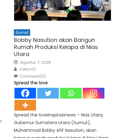
Sumut
Bobby Nasution akan Bangun
Rumah Produksi Kelapa di Nias
Utara
Posted
Agustus 7, 2026
on
Author
Editor02
Comment(0)
Spread the love
Spread the loveInspirasinews – Nias Utara,
n
Gubernur Sumatera Utara (Sumut),
Muhammad Bobby Afif Nasution, akan