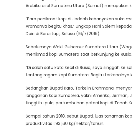
Arabika asal Sumatera Utara (Sumut) merupakan kom
“Para penikmat kopi di Jeddah kebanyakan suka men
Aromanya begitu khas,” ungkap Hani Salem kepada
Dairi di Berastagi, Selasa (16/7/2019).
Sebelumnya Wakil Gubernur Sumatera Utara (Wag
menikmati kopi Sumatera saat berkunjung ke Rusia
“Di salah satu kota kecil di Rusia, saya singgah ke s
tentang ragam kopi Sumatera. Begitu terkenalnya ko
Sedangkan Bupati Karo, Tarkelin Brahmana, menya
langganan kopi Sumatera, yakni Amerika, Jerman, J
tinggi itu pula, pertumbuhan petani kopi di Tanah Ka
Sampai tahun 2018, sebut Bupati, luas tanaman kop
produktivitas 1.931,60 kg/hektar/tahun.