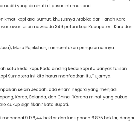
oditi yang diminati di pasar internasional.
ikmati kopi asal Sumut, khususnya Arabika dari Tanah Karo.
 wartawan usai mewisuda 349 petani kopi Kabupaten Karo dan
ubsu), Musa Rajekshah, menceritakan pengalamannya
.
alah satu kedai kopi. Pada dinding kedai kopi itu banyak tulisan
pi Sumatera ini, kita harus manfaatkan itu,” ujarnya.
mpaikan selain Jeddah, ada enam negara yang menjadi
epang, Korea, Belanda, dan China. “Karena minat yang cukup
ro cukup signifikan,” kata Bupati.
i mencapai 9.178,44 hektar dan luas panen 6.875 hektar, denga