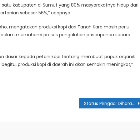
 satu kabupaten di Sumut yang 80% masyarakatnya hidup dari
r pertanian sebesar 56%,” ucapnya.
aho, mengatakan produksi kopi dari Tanah Karo masih perlu
yang belum memahami proses pengolahan pascapanen secara
han dasar kepada petani kopi tentang membuat pupuk organik
gitu, produksi kopi di daerah ini akan semakin meningkat,”
Status Pirngadi Diharapkan Meningkat Jadi RS Pendidikan Kelas A