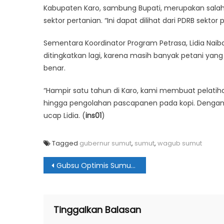
Kabupaten Karo, sambung Bupati, merupakan salah
sektor pertanian. “Ini dapat dilihat dari PDRB sekto
Sementara Koordinator Program Petrasa, Lidia Naib
ditingkatkan lagi, karena masih banyak petani 
benar.
“Hampir satu tahun di Karo, kami membuat pelati
hingga pengolahan pascapanen pada kopi. Dengan be
ucap Lidia. (
ins01
)
Tagged
gubernur sumut
,
sumut
,
wagub sumut
Navigasi
Gubsu Optimis Sumut Agraris Terwujud!
pos
Tinggalkan Balasan