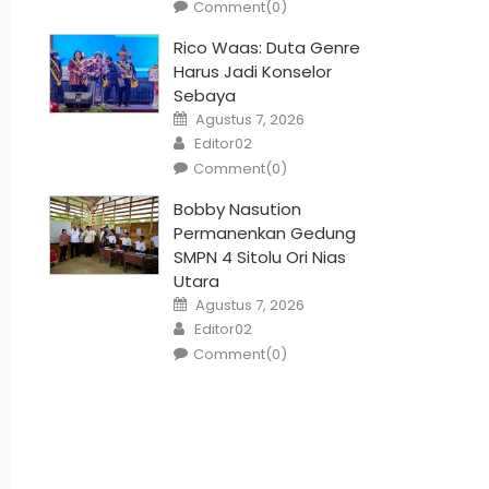
Comment(0)
Rico Waas: Duta Genre
Harus Jadi Konselor
Sebaya
Posted
Agustus 7, 2026
on
Author
Editor02
Comment(0)
Bobby Nasution
Permanenkan Gedung
SMPN 4 Sitolu Ori Nias
Utara
Posted
Agustus 7, 2026
on
Author
Editor02
Comment(0)