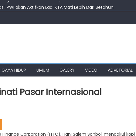
i, PWI akan Aktifkan Lagi KTA Mati Lebih Dari Setahun
Kelola Rumput Laut Nias Utara
 Harus Jadi Konselor Sebaya
nenkan Gedung SMPN 4 Sitolu Ori Nias Utara
angun Rumah Produksi Kelapa di Nias Utara
GAYA HIDUP
UMUM
GALERY
VIDEO
ADVETORIAL
nati Pasar Internasional
e Finance Corporation (ITFC), Hani Salem Sonbol, mengakui kopi