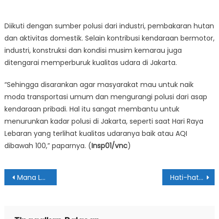
Diikuti dengan sumber polusi dari industri, pembakaran hutan
dan aktivitas domestik. Selain kontribusi kendaraan bermotor,
industri, konstruksi dan kondisi musim kemarau juga
ditengarai memperburuk kualitas udara di Jakarta.
“Sehingga disarankan agar masyarakat mau untuk naik
moda transportasi umum dan mengurangi polusi dari asap
kendaraan pribadi. Hal itu sangat membantu untuk
menurunkan kadar polusi di Jakarta, seperti saat Hari Raya
Lebaran yang terlihat kualitas udaranya baik atau AQI
dibawah 100,” paparnya. (
Insp01/vnc
)
Navigasi
Mana Lebih Beresiko Picu Kanker Paru, Asap Rokok atau Polusi Udara?
Hati-hati Makan Martabak Manis, Penyakit Serius Mengintai
pos