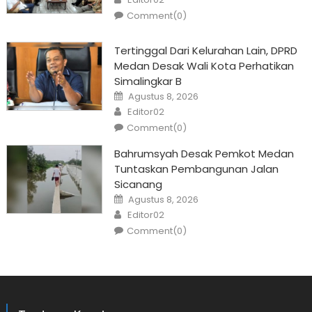
Comment(0)
Tertinggal Dari Kelurahan Lain, DPRD
Medan Desak Wali Kota Perhatikan
Simalingkar B
Posted
Agustus 8, 2026
on
Author
Editor02
Comment(0)
Bahrumsyah Desak Pemkot Medan
Tuntaskan Pembangunan Jalan
Sicanang
Posted
Agustus 8, 2026
on
Author
Editor02
Comment(0)