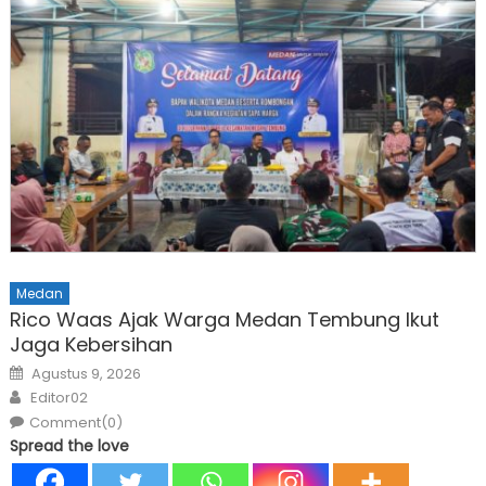
Medan
Rico Waas Ajak Warga Medan Tembung Ikut
Jaga Kebersihan
Posted
Agustus 9, 2026
on
Author
Editor02
Comment(0)
Spread the love