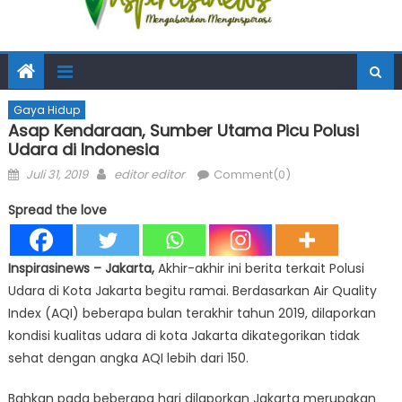
Gaya Hidup
Asap Kendaraan, Sumber Utama Picu Polusi
Udara di Indonesia
Posted
Author
Juli 31, 2019
editor editor
Comment(0)
on
Spread the love
Inspirasinews – Jakarta,
Akhir-akhir ini berita terkait Polusi
Udara di Kota Jakarta begitu ramai. Berdasarkan Air Quality
Index (AQI) beberapa bulan terakhir tahun 2019, dilaporkan
kondisi kualitas udara di kota Jakarta dikategorikan tidak
sehat dengan angka AQI lebih dari 150.
Bahkan pada beberapa hari dilaporkan Jakarta merupakan