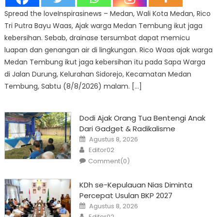
Spread the loveInspirasinews – Medan, Wali Kota Medan, Rico
Tri Putra Bayu Waas, Ajak warga Medan Tembung ikut jaga
kebersihan. Sebab, drainase tersumbat dapat memicu
luapan dan genangan air di lingkungan. Rico Waas ajak warga
Medan Tembung ikut jaga kebersihan itu pada Sapa Warga
di Jalan Durung, Kelurahan Sidorejo, Kecamatan Medan
Tembung, Sabtu (8/8/2026) malam. […]
Dodi Ajak Orang Tua Bentengi Anak
Dari Gadget & Radikalisme
Posted
Agustus 8, 2026
on
Author
Editor02
Comment(0)
KDh se-Kepulauan Nias Diminta
Percepat Usulan BKP 2027
Posted
Agustus 8, 2026
on
Author
Editor02