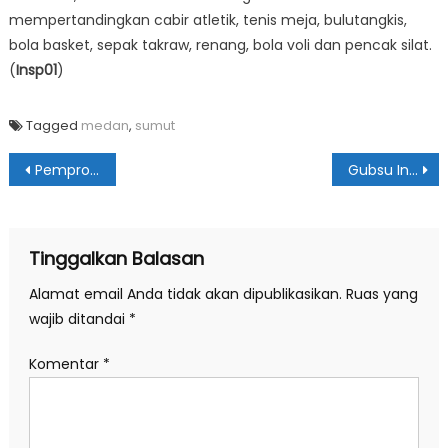
mempertandingkan cabir atletik, tenis meja, bulutangkis,
bola basket, sepak takraw, renang, bola voli dan pencak silat.
(
Insp01
)
Tagged
medan
,
sumut
Navigasi
Pemprovsu Berkomitmen Pertahankan Tren Positif Pertumbuhan Ekonomi
Gubsu Ingatkan Calhaj Sumut Jaga Kesehatan
pos
Tinggalkan Balasan
Alamat email Anda tidak akan dipublikasikan.
Ruas yang
wajib ditandai
*
Komentar
*