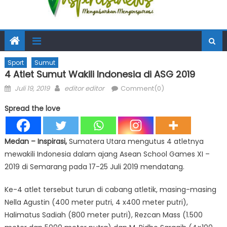
Sport
Sumut
4 Atlet Sumut Wakili Indonesia di ASG 2019
Posted
Author
Juli 19, 2019
editor editor
Comment(0)
on
Spread the love
Medan – Inspirasi,
Sumatera Utara mengutus 4 atletnya
mewakili Indonesia dalam ajang Asean School Games XI –
2019 di Semarang pada 17-25 Juli 2019 mendatang.
Ke-4 atlet tersebut turun di cabang atletik, masing-masing
Nella Agustin (400 meter putri, 4 x400 meter putri),
Halimatus Sadiah (800 meter putri), Rezcan Mass (1.500