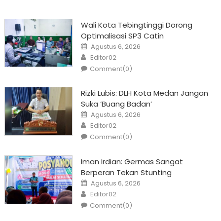
Wali Kota Tebingtinggi Dorong
Optimalisasi SP3 Catin
Posted
Agustus 6, 2026
on
Author
Editor02
Comment(0)
Rizki Lubis: DLH Kota Medan Jangan
Suka ‘Buang Badan’
Posted
Agustus 6, 2026
on
Author
Editor02
Comment(0)
Iman Irdian: Germas Sangat
Berperan Tekan Stunting
Posted
Agustus 6, 2026
on
Author
Editor02
Comment(0)