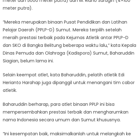
meter dan 5000 meter putra) dan M. Ridho Saragih (4×100
meter putra).
“Mereka merupakan binaan Pusat Pendidikan dan Latihan
Pelajar Daerah (PPLP-D) Sumut. Mereka terpilih setelah
meraih prestasi terbaik pada Kejurnas Atletik antar PPLP-D
dan SKO di Bangka Belitung beberapa waktu lalu,” kata Kepala
Dinas Pemuda dan Olahraga (Kadispora) Sumut, Baharuddin
Siagian, belum lama ini.
Selain keempat atlet, kata Baharuddin, pelatih atletik Edi
Herianto Harahap juga dipanggil untuk menangani tim cabor
atletik.
Baharuddin berharap, para atlet binaan PPLP ini bisa
mempersembahkan prestasi terbaik dan mengharumkan
nama Indonesia secara umum dan Sumut khususnya.
“Ini kesempatan baik, maksimalkanlah untuk melangkah ke