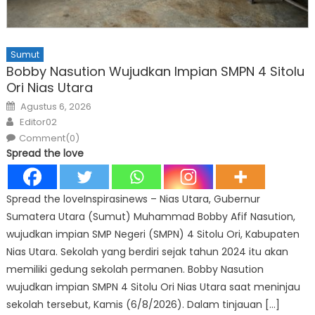
Sumut
Bobby Nasution Wujudkan Impian SMPN 4 Sitolu
Ori Nias Utara
Posted
Agustus 6, 2026
on
Author
Editor02
Comment(0)
Spread the love
Spread the loveInspirasinews – Nias Utara, Gubernur
Sumatera Utara (Sumut) Muhammad Bobby Afif Nasution,
wujudkan impian SMP Negeri (SMPN) 4 Sitolu Ori, Kabupaten
Nias Utara. Sekolah yang berdiri sejak tahun 2024 itu akan
memiliki gedung sekolah permanen. Bobby Nasution
wujudkan impian SMPN 4 Sitolu Ori Nias Utara saat meninjau
sekolah tersebut, Kamis (6/8/2026). Dalam tinjauan […]