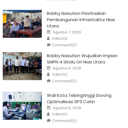
Bobby Nasution Prioritaskan
Pembangunan Infrastruktur Nias
Utara
Posted
Agustus 7, 2026
on
Author
Editor02
Comment(0)
Bobby Nasution Wujudkan Impian
SMPN 4 Sitolu Ori Nias Utara
Posted
Agustus 6, 2026
on
Author
Editor02
Comment(0)
Wali Kota Tebingtinggi Dorong
Optimalisasi SP3 Catin
Posted
Agustus 6, 2026
on
Author
Editor02
Comment(0)