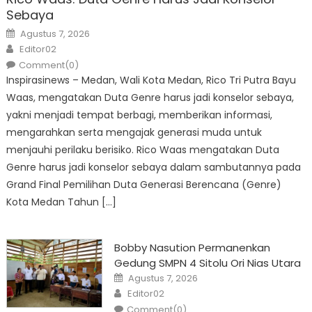
Sebaya
Posted
Agustus 7, 2026
on
Author
Editor02
Comment(0)
Inspirasinews – Medan, Wali Kota Medan, Rico Tri Putra Bayu
Waas, mengatakan Duta Genre harus jadi konselor sebaya,
yakni menjadi tempat berbagi, memberikan informasi,
mengarahkan serta mengajak generasi muda untuk
menjauhi perilaku berisiko. Rico Waas mengatakan Duta
Genre harus jadi konselor sebaya dalam sambutannya pada
Grand Final Pemilihan Duta Generasi Berencana (Genre)
Kota Medan Tahun […]
Bobby Nasution Permanenkan
Gedung SMPN 4 Sitolu Ori Nias Utara
Posted
Agustus 7, 2026
on
Author
Editor02
Comment(0)