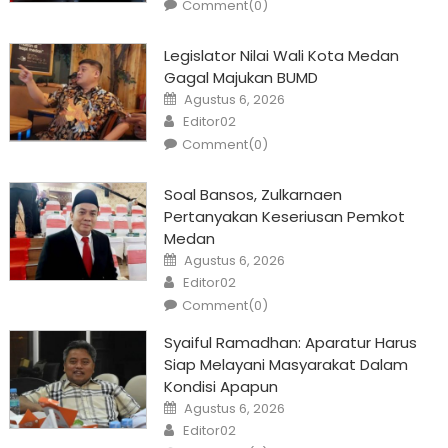
Comment(0)
Legislator Nilai Wali Kota Medan
Gagal Majukan BUMD
Posted
Agustus 6, 2026
on
Author
Editor02
Comment(0)
Soal Bansos, Zulkarnaen
Pertanyakan Keseriusan Pemkot
Medan
Posted
Agustus 6, 2026
on
Author
Editor02
Comment(0)
Syaiful Ramadhan: Aparatur Harus
Siap Melayani Masyarakat Dalam
Kondisi Apapun
Posted
Agustus 6, 2026
on
Author
Editor02