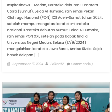
Inspirasinews – Medan, Karateka debutan Sumatera
Utara (Sumut), Leica Al Humaira, raih emas Pekan
Olahraga Nasional (PON) XXI Aceh-Sumut tahun 2024,
setelah mampu mengatasi karateka-karateka
nasional. Karateka debutan Sumut, Leica Al Humaira,
raih emas PON XXI, setelah pada babak final di
Universitas Negeri Medan, Selasa (17/9/2024)
mengalahkan karateka Jawa Barat, Annisa Rizkia. Sejak
babak delapan […]
Posted
Author
September 17, 2024
Editor02
Comment(0)
on