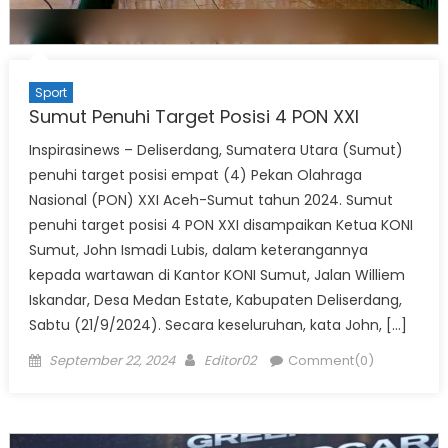
Sport
Sumut Penuhi Target Posisi 4 PON XXI
Inspirasinews – Deliserdang, Sumatera Utara (Sumut)
penuhi target posisi empat (4) Pekan Olahraga
Nasional (PON) XXI Aceh-Sumut tahun 2024. Sumut
penuhi target posisi 4 PON XXI disampaikan Ketua KONI
Sumut, John Ismadi Lubis, dalam keterangannya
kepada wartawan di Kantor KONI Sumut, Jalan Williem
Iskandar, Desa Medan Estate, Kabupaten Deliserdang,
Sabtu (21/9/2024). Secara keseluruhan, kata John, […]
Posted
Author
September 22, 2024
Editor02
Comment(0)
on