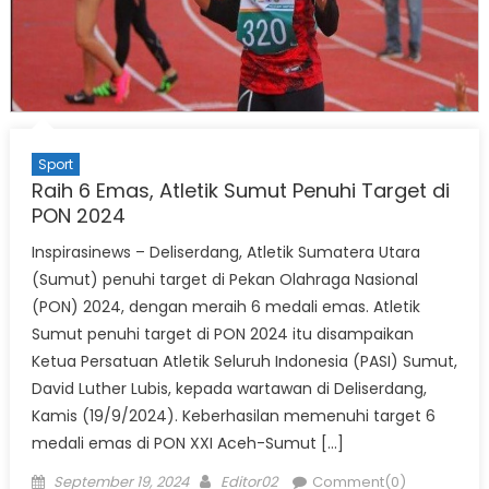
Sport
Raih 6 Emas, Atletik Sumut Penuhi Target di
PON 2024
Inspirasinews – Deliserdang, Atletik Sumatera Utara
(Sumut) penuhi target di Pekan Olahraga Nasional
(PON) 2024, dengan meraih 6 medali emas. Atletik
Sumut penuhi target di PON 2024 itu disampaikan
Ketua Persatuan Atletik Seluruh Indonesia (PASI) Sumut,
David Luther Lubis, kepada wartawan di Deliserdang,
Kamis (19/9/2024). Keberhasilan memenuhi target 6
medali emas di PON XXI Aceh-Sumut […]
Posted
Author
September 19, 2024
Editor02
Comment(0)