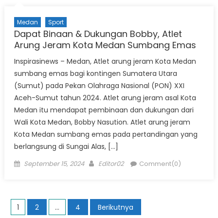
Medan
Sport
Dapat Binaan & Dukungan Bobby, Atlet
Arung Jeram Kota Medan Sumbang Emas
Inspirasinews – Medan, Atlet arung jeram Kota Medan
sumbang emas bagi kontingen Sumatera Utara
(Sumut) pada Pekan Olahraga Nasional (PON) XXI
Aceh-Sumut tahun 2024. Atlet arung jeram asal Kota
Medan itu mendapat pembinaan dan dukungan dari
Wali Kota Medan, Bobby Nasution. Atlet arung jeram
Kota Medan sumbang emas pada pertandingan yang
berlangsung di Sungai Alas, […]
Posted
Author
September 15, 2024
Editor02
Comment(0)
on
Paginasi
1
2
…
4
Berikutnya