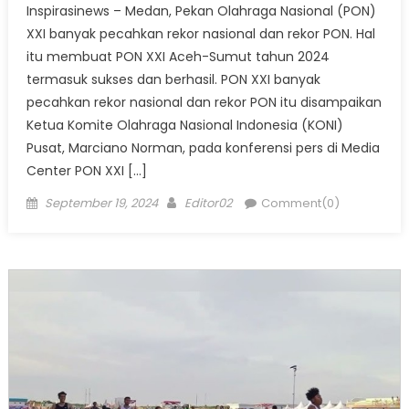
Inspirasinews – Medan, Pekan Olahraga Nasional (PON)
XXI banyak pecahkan rekor nasional dan rekor PON. Hal
itu membuat PON XXI Aceh-Sumut tahun 2024
termasuk sukses dan berhasil. PON XXI banyak
pecahkan rekor nasional dan rekor PON itu disampaikan
Ketua Komite Olahraga Nasional Indonesia (KONI)
Pusat, Marciano Norman, pada konferensi pers di Media
Center PON XXI […]
Posted
Author
September 19, 2024
Editor02
Comment(0)
on