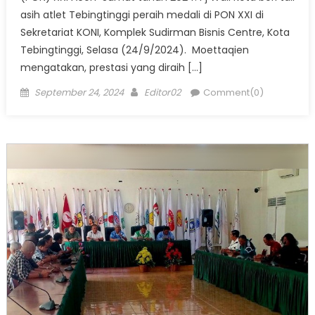
asih atlet Tebingtinggi peraih medali di PON XXI di
Sekretariat KONI, Komplek Sudirman Bisnis Centre, Kota
Tebingtinggi, Selasa (24/9/2024). Moettaqien
mengatakan, prestasi yang diraih […]
Posted
Author
September 24, 2024
Editor02
Comment(0)
on