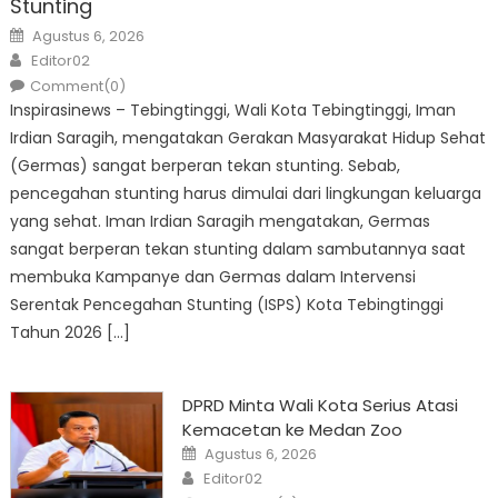
Stunting
Posted
Agustus 6, 2026
on
Author
Editor02
Comment(0)
Inspirasinews – Tebingtinggi, Wali Kota Tebingtinggi, Iman
Irdian Saragih, mengatakan Gerakan Masyarakat Hidup Sehat
(Germas) sangat berperan tekan stunting. Sebab,
pencegahan stunting harus dimulai dari lingkungan keluarga
yang sehat. Iman Irdian Saragih mengatakan, Germas
sangat berperan tekan stunting dalam sambutannya saat
membuka Kampanye dan Germas dalam Intervensi
Serentak Pencegahan Stunting (ISPS) Kota Tebingtinggi
Tahun 2026 […]
DPRD Minta Wali Kota Serius Atasi
Kemacetan ke Medan Zoo
Posted
Agustus 6, 2026
on
Author
Editor02