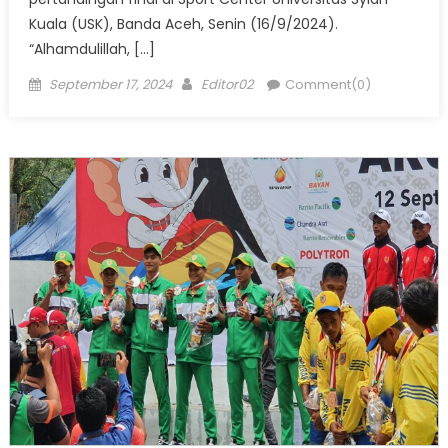
Kuala (USK), Banda Aceh, Senin (16/9/2024).
“Alhamdulillah, […]
Posted
Author
September 17, 2024
Editor02
Comment(0)
on