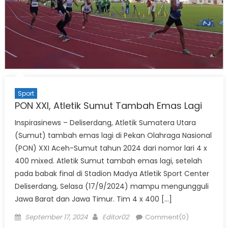
Sport
PON XXI, Atletik Sumut Tambah Emas Lagi
Inspirasinews – Deliserdang, Atletik Sumatera Utara
(Sumut) tambah emas lagi di Pekan Olahraga Nasional
(PON) XXI Aceh-Sumut tahun 2024 dari nomor lari 4 x
400 mixed. Atletik Sumut tambah emas lagi, setelah
pada babak final di Stadion Madya Atletik Sport Center
Deliserdang, Selasa (17/9/2024) mampu mengungguli
Jawa Barat dan Jawa Timur. Tim 4 x 400 […]
Posted
Author
September 17, 2024
Editor02
Comment(0)
on