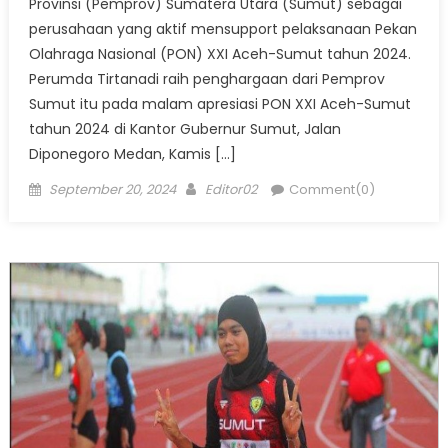
Provinsi (Pemprov) Sumatera Utara (Sumut) sebagai
perusahaan yang aktif mensupport pelaksanaan Pekan
Olahraga Nasional (PON) XXI Aceh-Sumut tahun 2024.
Perumda Tirtanadi raih penghargaan dari Pemprov
Sumut itu pada malam apresiasi PON XXI Aceh-Sumut
tahun 2024 di Kantor Gubernur Sumut, Jalan
Diponegoro Medan, Kamis […]
Posted
Author
September 20, 2024
Editor02
Comment(0)
on