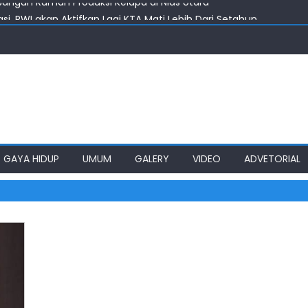
i, PWI akan Aktifkan Lagi KTA Mati Lebih Dari Setahun
Kelola Rumput Laut Nias Utara
 Harus Jadi Konselor Sebaya
nenkan Gedung SMPN 4 Sitolu Ori Nias Utara
angun Rumah Produksi Kelapa di Nias Utara
GAYA HIDUP
UMUM
GALERY
VIDEO
ADVETORIAL