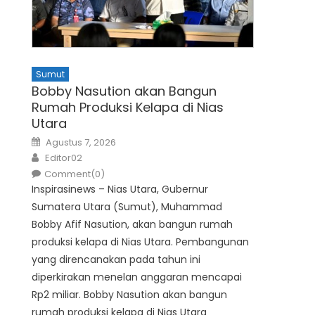
Sumut
Bobby Nasution akan Bangun
Rumah Produksi Kelapa di Nias
Utara
Posted
Agustus 7, 2026
on
Author
Editor02
Comment(0)
Inspirasinews – Nias Utara, Gubernur
Sumatera Utara (Sumut), Muhammad
Bobby Afif Nasution, akan bangun rumah
produksi kelapa di Nias Utara. Pembangunan
yang direncanakan pada tahun ini
diperkirakan menelan anggaran mencapai
Rp2 miliar. Bobby Nasution akan bangun
rumah produksi kelapa di Nias Utara