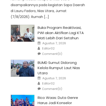
disampaikannya pada kegiatan Sapa Daerah
di Lauru Fadoro, Nias Utara, Jumat
(7/8/2026). Rumah […]
Buka Program Reaktivasi,
PWI akan Aktifkan Lagi KTA
Mati Lebih Dari Setahun
Posted
Agustus 7, 2026
on
Author
Editor02
Comment(0)
BUMD Sumut Didorong
Kelola Rumput Laut Nias
Utara
Posted
Agustus 7, 2026
on
Author
Editor02
Comment(0)
Rico Waas: Duta Genre
Harus Jadi Konselor