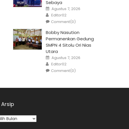
Sebaya
Posted
Agustus 7, 2026
on
Author
Editor02
Comment(0)
Bobby Nasution
Permanenkan Gedung
SMPN 4 Sitolu Ori Nias
Utara
Posted
Agustus 7, 2026
on
Author
Editor02
Comment(0)
Arsip
sip