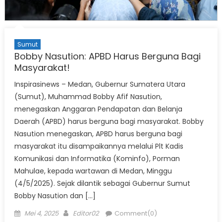
Sumut
Bobby Nasution: APBD Harus Berguna Bagi
Masyarakat!
Inspirasinews – Medan, Gubernur Sumatera Utara
(Sumut), Muhammad Bobby Afif Nasution,
menegaskan Anggaran Pendapatan dan Belanja
Daerah (APBD) harus berguna bagi masyarakat. Bobby
Nasution menegaskan, APBD harus berguna bagi
masyarakat itu disampaikannya melalui Plt Kadis
Komunikasi dan Informatika (Kominfo), Porman
Mahulae, kepada wartawan di Medan, Minggu
(4/5/2025). Sejak dilantik sebagai Gubernur Sumut
Bobby Nasution dan […]
Posted
Author
Mei 4, 2025
Editor02
Comment(0)