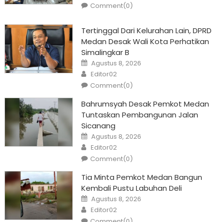
Comment(0)
Tertinggal Dari Kelurahan Lain, DPRD
Medan Desak Wali Kota Perhatikan
Simalingkar B
Posted
Agustus 8, 2026
on
Author
Editor02
Comment(0)
Bahrumsyah Desak Pemkot Medan
Tuntaskan Pembangunan Jalan
Sicanang
Posted
Agustus 8, 2026
on
Author
Editor02
Comment(0)
Tia Minta Pemkot Medan Bangun
Kembali Pustu Labuhan Deli
Posted
Agustus 8, 2026
on
Author
Editor02
Comment(0)