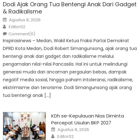
Dodi Ajak Orang Tua Bentengi Anak Dari Gadget
& Radikalisme
Posted
Agustus 8, 2026
on
Author
Editor02
Comment(0)
Inspirasinews – Medan, Wakil Ketua Fraksi Partai Demokrat
DPRD Kota Medan, Dodi Robert Simangunsong, ajak orang tua
bentengi anak dari gadget dan radikalisme melalui
pengamalan nilai-nilai Pancasila. Hal ini untuk melindungi
generasi muda dari ancaman pergaulan bebas, dampak
negatif media sosial, hingga paham intoleransi, radikalisme,
ekstrimisme dan terorisme. Dodi Simangunsong ajak orang
tua bentengi anak […]
KDh se-Kepulauan Nias Diminta
Percepat Usulan BKP 2027
Posted
Agustus 8, 2026
on
Author
Editor02