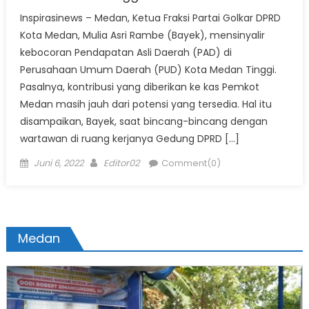
Inspirasinews – Medan, Ketua Fraksi Partai Golkar DPRD
Kota Medan, Mulia Asri Rambe (Bayek), mensinyalir
kebocoran Pendapatan Asli Daerah (PAD) di
Perusahaan Umum Daerah (PUD) Kota Medan Tinggi.
Pasalnya, kontribusi yang diberikan ke kas Pemkot
Medan masih jauh dari potensi yang tersedia. Hal itu
disampaikan, Bayek, saat bincang-bincang dengan
wartawan di ruang kerjanya Gedung DPRD […]
Posted
Author
Juni 6, 2022
Editor02
Comment(0)
on
Medan