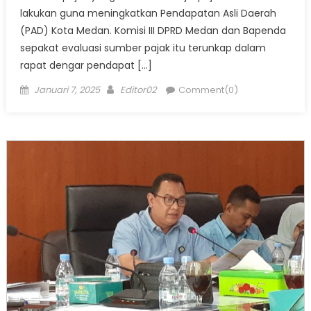
lakukan guna meningkatkan Pendapatan Asli Daerah
(PAD) Kota Medan. Komisi III DPRD Medan dan Bapenda
sepakat evaluasi sumber pajak itu terunkap dalam
rapat dengar pendapat […]
Posted
Author
Januari 7, 2025
Editor02
Comment(0)
on