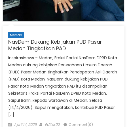
Medan
NasDem Dukung Kebijakan PUD Pasar
Medan Tingkatkan PAD
Inspirasinews – Medan, Fraksi Partai NasDem DPRD Kota
Medan dukung kebijakan Perusahaan Umum Daerah
(PUD) Pasar Medan tingkatkan Pendapatan Asli Daerah
(PAD) Kota Medan. NasDem dukung kebijakan PUD
Pasar Kota Medan tingkatkan PAD itu disampaikan
Sekretaris Fraksi Partai NasDem DPRD Kota Medan,
Saipul Bahri, kepada wartawan di Medan, Selasa
(14/4/2026). Saipul mengatakan, kontribusi PUD Pasar
[…]
Posted
Author
April 14, 2026
Editor02
Comment(0)