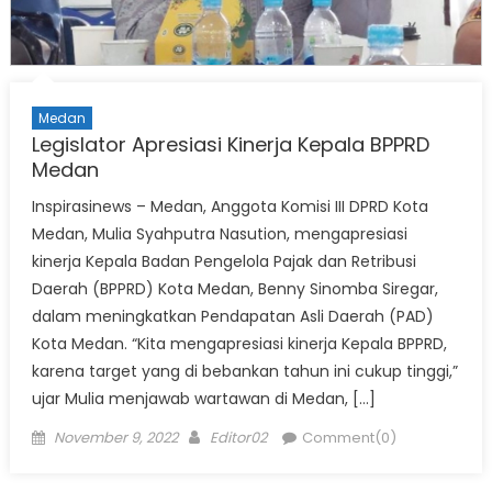
Medan
Legislator Apresiasi Kinerja Kepala BPPRD
Medan
Inspirasinews – Medan, Anggota Komisi III DPRD Kota
Medan, Mulia Syahputra Nasution, mengapresiasi
kinerja Kepala Badan Pengelola Pajak dan Retribusi
Daerah (BPPRD) Kota Medan, Benny Sinomba Siregar,
dalam meningkatkan Pendapatan Asli Daerah (PAD)
Kota Medan. “Kita mengapresiasi kinerja Kepala BPPRD,
karena target yang di bebankan tahun ini cukup tinggi,”
ujar Mulia menjawab wartawan di Medan, […]
Posted
Author
November 9, 2022
Editor02
Comment(0)
on