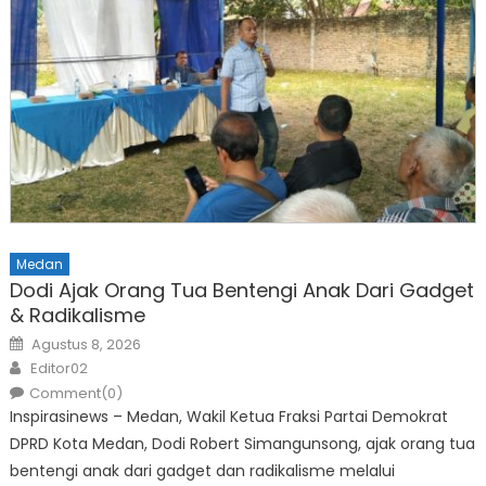
Medan
Dodi Ajak Orang Tua Bentengi Anak Dari Gadget
& Radikalisme
Posted
Agustus 8, 2026
on
Author
Editor02
Comment(0)
Inspirasinews – Medan, Wakil Ketua Fraksi Partai Demokrat
DPRD Kota Medan, Dodi Robert Simangunsong, ajak orang tua
bentengi anak dari gadget dan radikalisme melalui