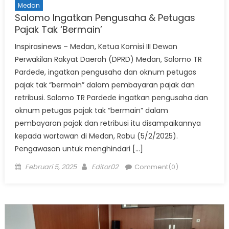
Medan
Salomo Ingatkan Pengusaha & Petugas
Pajak Tak ‘Bermain’
Inspirasinews – Medan, Ketua Komisi III Dewan
Perwakilan Rakyat Daerah (DPRD) Medan, Salomo TR
Pardede, ingatkan pengusaha dan oknum petugas
pajak tak “bermain” dalam pembayaran pajak dan
retribusi. Salomo TR Pardede ingatkan pengusaha dan
oknum petugas pajak tak “bermain” dalam
pembayaran pajak dan retribusi itu disampaikannya
kepada wartawan di Medan, Rabu (5/2/2025).
Pengawasan untuk menghindari […]
Posted
Author
Februari 5, 2025
Editor02
Comment(0)
on