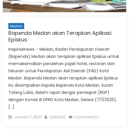
Medan
Bapenda Medan akan Terapkan Aplikasi
Episkus
Inspirasinews – Medan, Badan Pendapatan Daerah
(Bapenda) Medan akan terapkan aplikasi Episkus untuk
memaksimalkan perolehan pajak hotel, restoran dan
hiburan untuk Pendapatan Asli Daerah (PAD) Kota
Medan. Bapenda Medan akan terapkan aplikasi Episkus
itu disampaikan Kepala Bapenda Kota Medan, Sutan
Tolang Lubis, dalam rapat dengar pendapat (RDP)
dengan Komisi III DPRD Kota Medan, Selasa (7/1/2025).
[…]
Posted
Author
Januari 7, 2025
Editor02
Comment(0)
on