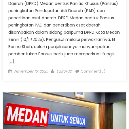
Daerah (DPRD) Medan bentuk Panitia Khusus (Pansus)
peningkatan Pendapatan Asli Daerah (PAD) dan
penertiban aset daerah. DPRD Medan bentuk Pansus
peningkatan PAD dan penertiban aset daerah
disampaikan dalam sidang paripurna DPRD Kota Medan,
Senin (10/11/2025). Pengusul melalui perwakilannya, El
Barino Shah, dalam penjelasannya menyampaikan
pembentukan Pansus bertujuan memperkuat fungsi
[…]
Posted
Author
November 10, 2025
Editor02
Comment(0)
on