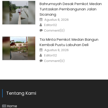
Bahrumsyah Desak Pemkot Medan
Tuntaskan Pembangunan Jalan
Sicanang
Posted
Agustus 8, 2026
on
Author
Editor02
Comment(0)
Tia Minta Pemkot Medan Bangun
Kembali Pustu Labuhan Deli
Posted
Agustus 8, 2026
on
Author
Editor02
Comment(0)
Tentang Kami
Home