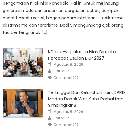
pengamalan nilai-nilai Pancasila. Hal ini untuk melindungi
generasi muda dari ancaman pergaulan bebas, dampak
negatif media sosial, hingga paham intoleransi, radikalisme,
ekstrimisme dan terorisme. Dodi Simangunsong ajak orang
tua bentengi anak […]
KDh se-Kepulauan Nias Diminta
Percepat Usulan BKP 2027
Posted
Agustus 8, 2026
on
Author
Editor02
Comment(0)
Tertinggal Dari Kelurahan Lain, DPRD
Medan Desak Wali Kota Perhatikan
Simalingkar B
Posted
Agustus 8, 2026
on
Author
Editor02
Comment(0)