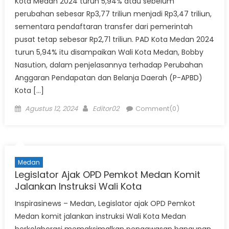
Kota Medan 2024 turun 5,94% atau sebelum
perubahan sebesar Rp3,77 triliun menjadi Rp3,47 triliun,
sementara pendaftaran transfer dari pemerintah
pusat tetap sebesar Rp2,71 triliun. PAD Kota Medan 2024
turun 5,94% itu disampaikan Wali Kota Medan, Bobby
Nasution, dalam penjelasannya terhadap Perubahan
Anggaran Pendapatan dan Belanja Daerah (P-APBD)
Kota […]
Posted
Author
Agustus 12, 2024
Editor02
Comment(0)
on
Medan
Legislator Ajak OPD Pemkot Medan Komit
Jalankan Instruksi Wali Kota
Inspirasinews – Medan, Legislator ajak OPD Pemkot
Medan komit jalankan instruksi Wali Kota Medan