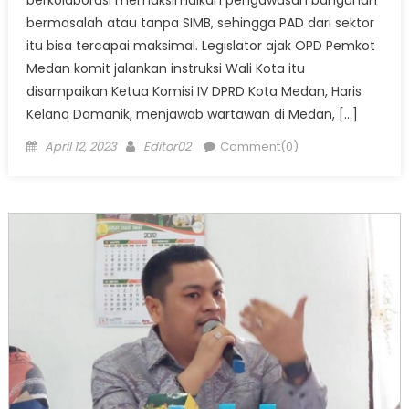
berkolaborasi memaksimalkan pengawasan bangunan
bermasalah atau tanpa SIMB, sehingga PAD dari sektor
itu bisa tercapai maksimal. Legislator ajak OPD Pemkot
Medan komit jalankan instruksi Wali Kota itu
disampaikan Ketua Komisi IV DPRD Kota Medan, Haris
Kelana Damanik, menjawab wartawan di Medan, […]
Posted
Author
April 12, 2023
Editor02
Comment(0)
on