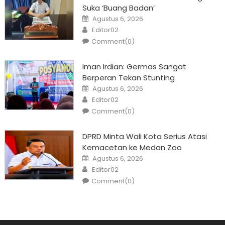
Suka ‘Buang Badan’
Posted
Agustus 6, 2026
on
Author
Editor02
Comment(0)
Iman Irdian: Germas Sangat
Berperan Tekan Stunting
Posted
Agustus 6, 2026
on
Author
Editor02
Comment(0)
DPRD Minta Wali Kota Serius Atasi
Kemacetan ke Medan Zoo
Posted
Agustus 6, 2026
on
Author
Editor02
Comment(0)