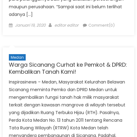
maupun perusahaan. “Sampai saat ini belum terlihat
adanya […]
Posted
Author
Januari 19, 2020
editor editor
Comment(0)
on
Medan
Warga Sicanang Curhat ke Pemkot & DPRD:
Kembalikan Tanah Kami!
Inspirasinews – Medan, Masyarakat Kelurahan Belawan
Sicanang meminta Pemko dan DPRD Medan untuk
mengembalikan fungsi tanah hak milik masyarakat
terkait dengan kawasan mangrove di wilayah tersebut
yang dijadikan Ruang Terbuka Hijau (RTH). Pasalnya,
Perda Kota Medan No. 13 tahun 2011 tentang Rencana
Tata Ruang Wilayah (RTRW) Kota Medan telah
menyandera pembangunan di Sicanang. Padahal,