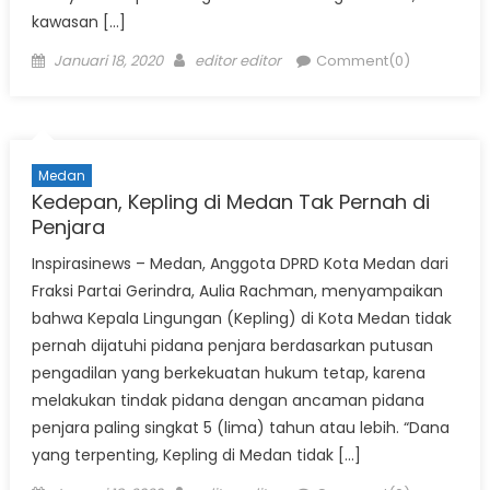
kawasan […]
Posted
Author
Januari 18, 2020
editor editor
Comment(0)
on
Medan
Kedepan, Kepling di Medan Tak Pernah di
Penjara
Inspirasinews – Medan, Anggota DPRD Kota Medan dari
Fraksi Partai Gerindra, Aulia Rachman, menyampaikan
bahwa Kepala Lingungan (Kepling) di Kota Medan tidak
pernah dijatuhi pidana penjara berdasarkan putusan
pengadilan yang berkekuatan hukum tetap, karena
melakukan tindak pidana dengan ancaman pidana
penjara paling singkat 5 (lima) tahun atau lebih. “Dana
yang terpenting, Kepling di Medan tidak […]