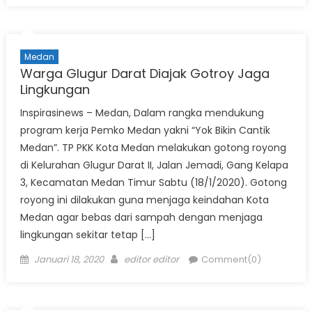
Medan
Warga Glugur Darat Diajak Gotroy Jaga
Lingkungan
Inspirasinews – Medan, Dalam rangka mendukung
program kerja Pemko Medan yakni “Yok Bikin Cantik
Medan”. TP PKK Kota Medan melakukan gotong royong
di Kelurahan Glugur Darat II, Jalan Jemadi, Gang Kelapa
3, Kecamatan Medan Timur Sabtu (18/1/2020). Gotong
royong ini dilakukan guna menjaga keindahan Kota
Medan agar bebas dari sampah dengan menjaga
lingkungan sekitar tetap […]
Posted
Author
Januari 18, 2020
editor editor
Comment(0)
on