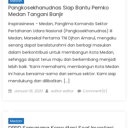
Medan
Pangkosekhanudnas Siap Bantu Pemko
Medan Tangani Banjir
Inspirasinews – Medan, Panglima Komando Sektor
Pertahanan Udara Nasional (Pangkosekhanudnas) III
Medan, Marsekal Pertama TNI Djhon Amarul, mengaku
senang dapat bersilaturahmi dan berbagi masukan
dalam berkontribusi untuk membangun Kota Medan,
sehingga dapat terus maju dan berkembang menjadi
lebih baik. “Kami memahami, membangun Kota Medan
ini harus bersama-sama dari semua sektor. Kami siap
mendukung dan dilibatkan. […]
Posted
Author
Januari 16, 2020
editor editor
Comment(0)
on
Medan
DPRD Semarang Konsultasi Soal Investasi