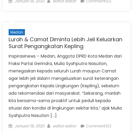
Posted
Author
Januari 18, 2020
editor editor
Comment(0)
on
Medan
Lurah & Camat Diminta Lebih Jeli Keluarkan
Surat Pengangkatan Kepling
Inspirasinews – Medan, Anggota DPRD Kota Medan dari
Fraksi Partai Gerindra, Mulia Syahputra Nasution,
menegaskan kepada seluruh Lurah maupun Camat
agar lebih jeli dalam mengeluarkan surat keterangan
pengangkatan Kepala Lingkungan (Kepling), sebelum
ada rekomendasi dari masyarakat. “Sekarang, marilah
kita bersama-sama proaktif untuk peduli kepada
situasi dan kondisi di lingkungan sekitar kita,” ajak Mulia
Syahputra Nasution […]
Posted
Author
Januari 18, 2020
editor editor
Comment(0)
on