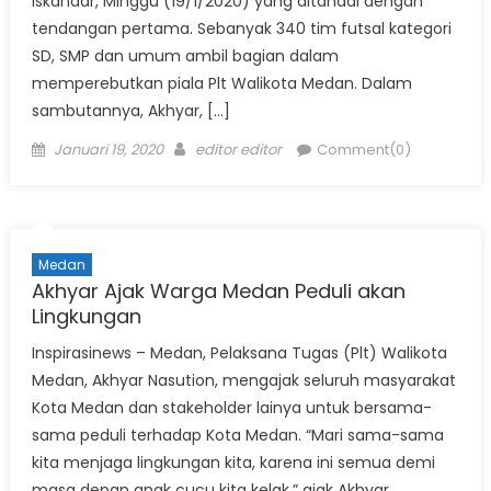
Iskandar, Minggu (19/1/2020) yang ditandai dengan
tendangan pertama. Sebanyak 340 tim futsal kategori
SD, SMP dan umum ambil bagian dalam
memperebutkan piala Plt Walikota Medan. Dalam
sambutannya, Akhyar, […]
Posted
Author
Januari 19, 2020
editor editor
Comment(0)
on
Medan
Akhyar Ajak Warga Medan Peduli akan
Lingkungan
Inspirasinews – Medan, Pelaksana Tugas (Plt) Walikota
Medan, Akhyar Nasution, mengajak seluruh masyarakat
Kota Medan dan stakeholder lainya untuk bersama-
sama peduli terhadap Kota Medan. “Mari sama-sama
kita menjaga lingkungan kita, karena ini semua demi
masa depan anak cucu kita kelak,” ajak Akhyar