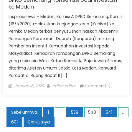
ke Medan
Inspirasinews – Medan, Komisi A DPRD Semarang, Kamis
(16/1/2020) melakukan kunjungan kerja (Kunker) ke
Pemko Medan terkait penyususnan Naskah Akademik
Rancangan Peraturan Daerah (Ranperda) tentang
Pemberian Insentif Kemudahan Investasi kepada
Masyarakat. Kehadiran rombongan DPRD Semarang
yang dipimpin Wakil Ketua Komisi A, Fajariawan Sitorus,
diterima Asisten Umum Setda Kota Medan, Renward
Parapat di Ruang Rapat II […]
Posted
Author
Januari 16, 2020
editor editor
Comment(0)
on
Paginasi
Sebelumnya
1
…
539
540
541
…
pos
601
Berikutnya