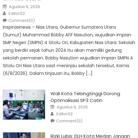
Posted
Agustus 6, 2026
on
Author
Editor02
Comment(0)
Inspirasinews – Nias Utara, Gubernur Sumatera Utara
(Sumut) Muhammad Bobby Afif Nasution, wujudkan impian
SMP Negeri (SMPN) 4 Sitolu Ori, Kabupaten Nias Utara. Sekolah
yang berdiri sejak tahun 2024 itu akan memiliki gedung
sekolah permanen. Bobby Nasution wujudkan impian SMPN 4
Sitolu Ori Nias Utara saat meninjau sekolah tersebut, Kamis
(6/8/2026). Dalam tinjauan itu, Bobby […]
Wali Kota Tebingtinggi Dorong
Optimalisasi SP3 Catin
Posted
Agustus 6, 2026
on
Author
Editor02
Comment(0)
Rizki Lubis: DLH Kota Medan Jangan