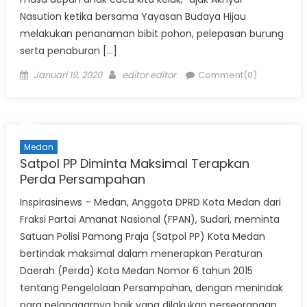
Nasution ketika bersama Yayasan Budaya Hijau
melakukan penanaman bibit pohon, pelepasan burung
serta penaburan […]
Posted
Author
Januari 19, 2020
editor editor
Comment(0)
on
Medan
Satpol PP Diminta Maksimal Terapkan
Perda Persampahan
Inspirasinews – Medan, Anggota DPRD Kota Medan dari
Fraksi Partai Amanat Nasional (FPAN), Sudari, meminta
Satuan Polisi Pamong Praja (Satpol PP) Kota Medan
bertindak maksimal dalam menerapkan Peraturan
Daerah (Perda) Kota Medan Nomor 6 tahun 2015
tentang Pengelolaan Persampahan, dengan menindak
para pelanggarnya baik yang dilakukan perseorangan