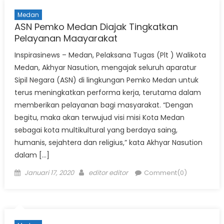
Medan
ASN Pemko Medan Diajak Tingkatkan
Pelayanan Maayarakat
Inspirasinews – Medan, Pelaksana Tugas (Plt ) Walikota
Medan, Akhyar Nasution, mengajak seluruh aparatur
Sipil Negara (ASN) di lingkungan Pemko Medan untuk
terus meningkatkan performa kerja, terutama dalam
memberikan pelayanan bagi masyarakat. “Dengan
begitu, maka akan terwujud visi misi Kota Medan
sebagai kota multikultural yang berdaya saing,
humanis, sejahtera dan religius,” kata Akhyar Nasution
dalam […]
Posted
Author
Januari 17, 2020
editor editor
Comment(0)
on