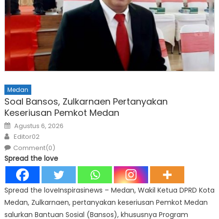
Medan
Soal Bansos, Zulkarnaen Pertanyakan
Keseriusan Pemkot Medan
Posted
Agustus 6, 2026
on
Author
Editor02
Comment(0)
Spread the love
Spread the loveInspirasinews – Medan, Wakil Ketua DPRD Kota
Medan, Zulkarnaen, pertanyakan keseriusan Pemkot Medan
salurkan Bantuan Sosial (Bansos), khususnya Program