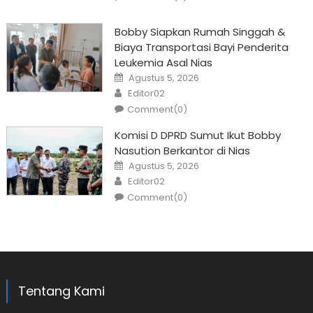
Bobby Siapkan Rumah Singgah &
Biaya Transportasi Bayi Penderita
Leukemia Asal Nias
Posted
Agustus 5, 2026
on
Author
Editor02
Comment(0)
Komisi D DPRD Sumut Ikut Bobby
Nasution Berkantor di Nias
Posted
Agustus 5, 2026
on
Author
Editor02
Comment(0)
Tentang Kami