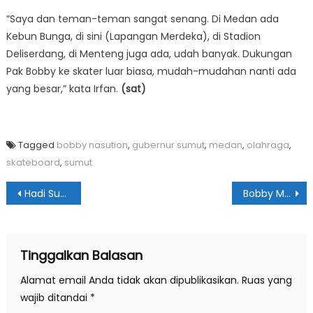
“Saya dan teman-teman sangat senang. Di Medan ada
Kebun Bunga, di sini (Lapangan Merdeka), di Stadion
Deliserdang, di Menteng juga ada, udah banyak. Dukungan
Pak Bobby ke skater luar biasa, mudah-mudahan nanti ada
yang besar,” kata Irfan.
(sat)
Tagged
bobby nasution
,
gubernur sumut
,
medan
,
olahraga
,
skateboard
,
sumut
Navigasi
Hadi Suhendra Ajak Generasi Muda Fahami Kembali Nilai-Nilai Pancasila
Bobby Minta AMPI Jadi Motor Pemersatu OKP di Sumut
pos
Tinggalkan Balasan
Alamat email Anda tidak akan dipublikasikan.
Ruas yang
wajib ditandai
*