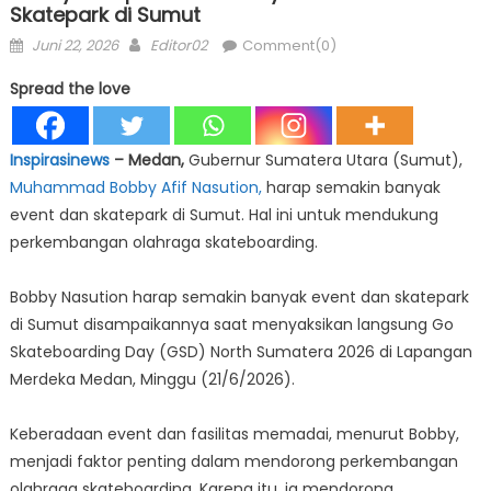
Skatepark di Sumut
Posted
Author
Juni 22, 2026
Editor02
Comment(0)
on
Spread the love
Inspirasinews
– Medan,
Gubernur Sumatera Utara (Sumut),
Muhammad Bobby Afif Nasution,
harap semakin banyak
event dan skatepark di Sumut. Hal ini untuk mendukung
perkembangan olahraga skateboarding.
Bobby Nasution harap semakin banyak event dan skatepark
di Sumut disampaikannya saat menyaksikan langsung Go
Skateboarding Day (GSD) North Sumatera 2026 di Lapangan
Merdeka Medan, Minggu (21/6/2026).
Keberadaan event dan fasilitas memadai, menurut Bobby,
menjadi faktor penting dalam mendorong perkembangan
olahraga skateboarding. Karena itu, ia mendorong