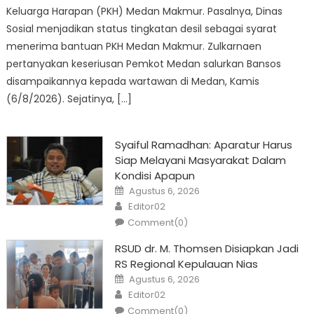
Keluarga Harapan (PKH) Medan Makmur. Pasalnya, Dinas
Sosial menjadikan status tingkatan desil sebagai syarat
menerima bantuan PKH Medan Makmur. Zulkarnaen
pertanyakan keseriusan Pemkot Medan salurkan Bansos
disampaikannya kepada wartawan di Medan, Kamis
(6/8/2026). Sejatinya, […]
Syaiful Ramadhan: Aparatur Harus
Siap Melayani Masyarakat Dalam
Kondisi Apapun
Posted
Agustus 6, 2026
on
Author
Editor02
Comment(0)
RSUD dr. M. Thomsen Disiapkan Jadi
RS Regional Kepulauan Nias
Posted
Agustus 6, 2026
on
Author
Editor02
Comment(0)