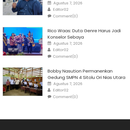
Posted
Agustus 7, 2026
on
Author
Editor02
Comment(0)
Rico Waas: Duta Genre Harus Jadi
Konselor Sebaya
Posted
Agustus 7, 2026
on
Author
Editor02
Comment(0)
Bobby Nasution Permanenkan
Gedung SMPN 4 Sitolu Ori Nias Utara
Posted
Agustus 7, 2026
on
Author
Editor02
Comment(0)