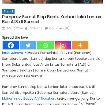
Sumut
Pemprov Sumut Siap Bantu Korban Laka Lantas
Bus ALS di Sumsel
Posted
Author
Mei 7, 2026
Editor02
Comment(0)
on
Spread the love
Inspirasinews
– Medan,
Pemerintah Provinsi (Pemprov)
Sumatera Utara (Sumut) siap bantu korban kecelakaan lalu
lintas (laka lantas) bus Antar Lintas Sumatera (ALS) di
Sumatera Selatan (Sumsel), baik berasal dari Sumut
maupun dari luar Sumut.
Pemprov Sumut siap bantu korban laka lantas bus ALS di
Sumsel disampaikan Gubernur Sumatera Utara (Sumut),
Muhammad Bobby Afif Nasution,
ketika mengunjungi Kantor
PT. ALS, Jalan Sisingamangaraja Medan, Kamis (7/5/2026).