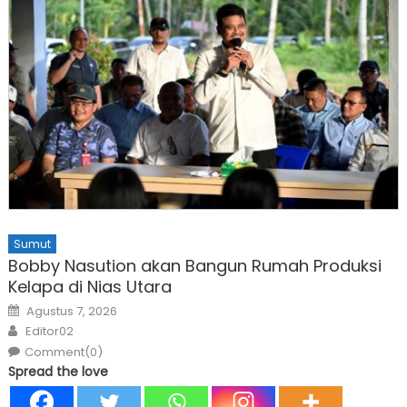
Sumut
Bobby Nasution akan Bangun Rumah Produksi
Kelapa di Nias Utara
Posted
Agustus 7, 2026
on
Author
Editor02
Comment(0)
Spread the love