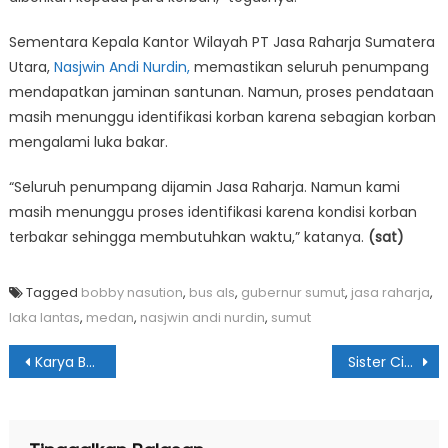
Sementara Kepala Kantor Wilayah PT Jasa Raharja Sumatera
Utara,
Nasjwin Andi Nurdin,
memastikan seluruh penumpang
mendapatkan jaminan santunan. Namun, proses pendataan
masih menunggu identifikasi korban karena sebagian korban
mengalami luka bakar.
“Seluruh penumpang dijamin Jasa Raharja. Namun kami
masih menunggu proses identifikasi karena kondisi korban
terbakar sehingga membutuhkan waktu,” katanya.
(sat)
Tagged
bobby nasution
,
bus als
,
gubernur sumut
,
jasa raharja
,
laka lantas
,
medan
,
nasjwin andi nurdin
,
sumut
Navigasi
Karya Bakti TNI AD Diharapkan Percepat Pembangunan di Nias
Sister City Medan-Ichikawa akan Diaktifkan Lagi
pos