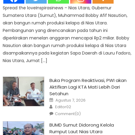
Spread the loveInspirasinews – Nias Utara, Gubernur
Sumatera Utara (Sumut), Muhammad Bobby Afif Nasution,
akan bangun rumah produksi kelapa di Nias Utara.
Pembangunan yang direncanakan pada tahun ini
diperkirakan menelan anggaran mencapai Rp2 miliar. Bobby
Nasution akan bangun rumah produksi kelapa di Nias Utara
disampaikannya pada kegiatan Sapa Daerah di Lauru Fadoro,
Nias Utara, Jumat […]
Buka Program Reaktivasi, PWI akan
Aktifkan Lagi KTA Mati Lebih Dari
Setahun
Posted
Agustus 7, 2026
on
Author
Editor02
Comment(0)
BUMD Sumut Didorong Kelola
Rumput Laut Nias Utara