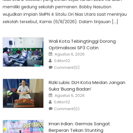
memiliki gedung sekolah permanen. Bobby Nasution
wujudkan impian SMPN 4 Sitolu Ori Nias Utara saat meninjau
sekolah tersebut, Kamis (6/8/2026). Dalam tinjauan […]
Wali Kota Tebingtinggi Dorong
Optimalisasi SP3 Catin
Posted
Agustus 6, 2026
on
Author
Editor02
Comment(0)
Rizki Lubis: DLH Kota Medan Jangan
Suka ‘Buang Badan’
Posted
Agustus 6, 2026
on
Author
Editor02
Comment(0)
Iman Irdian: Germas Sangat
Berperan Tekan Stunting