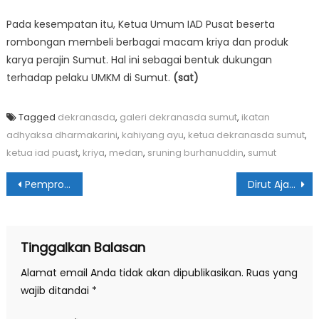
Pada kesempatan itu, Ketua Umum IAD Pusat beserta
rombongan membeli berbagai macam kriya dan produk
karya perajin Sumut. Hal ini sebagai bentuk dukungan
terhadap pelaku UMKM di Sumut.
(sat)
Tagged
dekranasda
,
galeri dekranasda sumut
,
ikatan
adhyaksa dharmakarini
,
kahiyang ayu
,
ketua dekranasda sumut
,
ketua iad puast
,
kriya
,
medan
,
sruning burhanuddin
,
sumut
Navigasi
Pemprov Sumut & Kemendagri Perkuat Sinergi Cegah TPPO
Dirut Ajak Pegawai Bank Sumut Naik Kelas Dari Dalam
pos
Tinggalkan Balasan
Alamat email Anda tidak akan dipublikasikan.
Ruas yang
wajib ditandai
*