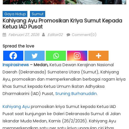
Gaya Hidup
Sumut
Kahiyang Ayu Promosikan Kriya Sumut Kepada
Ketua IAD Pusat
Posted
Author
Februari 27, 2026
Editor02
Comment(0)
on
Spread the love
Inspirasinews
– Medan,
Ketua Dewan Kerajinan Nasional
Daerah (Dekranasda) Sumatera Utara (Sumut), Kahiyang
Ayu, promosikan dan memperkenalkan berbagai ragam kriya
khas Sumut kepada Ketua Umum Ikatan Adhyaksa
Dharmakarini (IAD) Pusat,
Sruning Burhanuddin
.
Kahiyang Ayu
promosikan kriya Sumut kepada Ketua IAD
Pusat saat kunjungan ke Galeri Dekranasda Sumut di Jalan
Iskandar Muda Medan, Kamis (26/2/2026). Kahiyang Ayu
memperkenalkan satu per satu kriya unggulan ciri khas