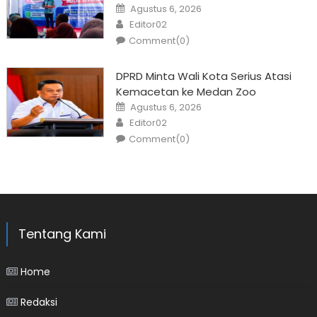
Posted
Agustus 6, 2026
on
Author
Editor02
Comment(0)
DPRD Minta Wali Kota Serius Atasi
Kemacetan ke Medan Zoo
Posted
Agustus 6, 2026
on
Author
Editor02
Comment(0)
Tentang Kami
Home
Redaksi