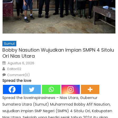
Sumut
Bobby Nasution Wujudkan Impian SMPN 4 Sitolu
Ori Nias Utara
Posted
Agustus 6, 2026
on
Author
Editor02
Comment(0)
Spread the love
Spread the loveInspirasinews – Nias Utara, Gubernur
Sumatera Utara (Sumut) Muhammad Bobby Afif Nasution,
wujudkan impian SMP Negeri (SMPN) 4 Sitolu Ori, Kabupaten
Nias Utara. Sekolah yang berdiri sejak tahun 2024 itu akan