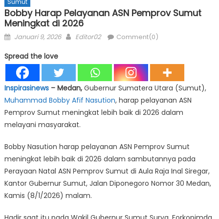
Sumut
Bobby Harap Pelayanan ASN Pemprov Sumut
Meningkat di 2026
Posted
Author
Januari 9, 2026
Editor02
Comment(0)
on
Spread the love
Inspirasinews
– Medan,
Gubernur Sumatera Utara (Sumut),
Muhammad Bobby Afif Nasution
, harap pelayanan ASN
Pemprov Sumut meningkat lebih baik di 2026 dalam
melayani masyarakat.
Bobby Nasution harap pelayanan ASN Pemprov Sumut
meningkat lebih baik di 2026 dalam sambutannya pada
Perayaan Natal ASN Pemprov Sumut di Aula Raja Inal Siregar,
Kantor Gubernur Sumut, Jalan Diponegoro Nomor 30 Medan,
Kamis (8/1/2026) malam.
Hadir saat itu pada Wakil Gubernur Sumut Surya, Forkopimda