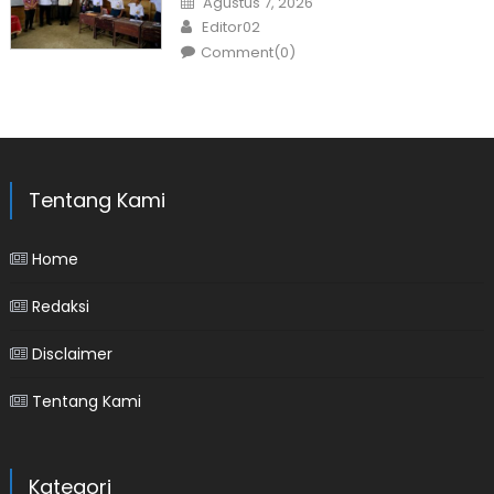
Agustus 7, 2026
on
Author
Editor02
Comment(0)
Tentang Kami
Home
Redaksi
Disclaimer
Tentang Kami
Kategori