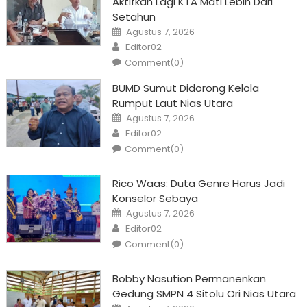
Aktifkan Lagi KTA Mati Lebih Dari
Setahun
Posted
Agustus 7, 2026
on
Author
Editor02
Comment(0)
BUMD Sumut Didorong Kelola
Rumput Laut Nias Utara
Posted
Agustus 7, 2026
on
Author
Editor02
Comment(0)
Rico Waas: Duta Genre Harus Jadi
Konselor Sebaya
Posted
Agustus 7, 2026
on
Author
Editor02
Comment(0)
Bobby Nasution Permanenkan
Gedung SMPN 4 Sitolu Ori Nias Utara
Posted