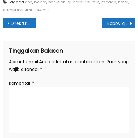
Tagged
asn
,
bobby nasution
,
gubernur sumut
,
medan
,
natal
,
pemprov sumut
,
sumut
Navigasi
Direktur: RSUD Kumpulan Pane Tak Pernah Tolak Pasien
Bobby Ajak Fans PSMS Beli Jersey Original
pos
Tinggalkan Balasan
Alamat email Anda tidak akan dipublikasikan.
Ruas yang
wajib ditandai
*
Komentar
*