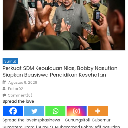
Sumut
Perkuat SDM Kepulauan Nias, Bobby Nasution
Siapkan Beasiswa Pendidikan Kesehatan
Posted
Agustus 9, 2026
on
Author
Editor02
Comment(0)
Spread the love
Spread the loveInspirasinews – Gunungsitoli, Gubernur
Sumatera Utara (Sumut), Muhammad Bobby Afif Nasution,