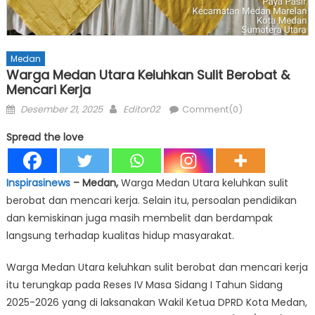
Medan
Warga Medan Utara Keluhkan Sulit Berobat &
Mencari Kerja
Posted
Author
Desember 21, 2025
Editor02
Comment(0)
on
Spread the love
Inspirasinews
– Medan,
Warga Medan Utara keluhkan sulit
berobat dan mencari kerja. Selain itu, persoalan pendidikan
dan kemiskinan juga masih membelit dan berdampak
langsung terhadap kualitas hidup masyarakat.
Warga Medan Utara keluhkan sulit berobat dan mencari kerja
itu terungkap pada Reses IV Masa Sidang I Tahun Sidang
2025-2026 yang di laksanakan Wakil Ketua DPRD Kota Medan,