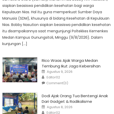
siapkan beasiswa pendidikan kesehatan bagi warga
Kepulauan Nias. Hal itu guna memperkuat Sumber Daya
Manusia (SDM), khusunya di bidang Kesehatan di Kepulauan
Nias. Bobby Nasution siapkan beasiswa pendidikan kesehatan
itu disampaikannya saat mengunjungi Poltekkes Kemenkes
Medan Kampus Gunungsitoli, Minggu (9/8/2026). Dalam
kunjungan […]
Rico Waas Ajak Warga Medan
Tembung Ikut Jaga Kebersihan
Posted
Agustus 9, 2026
on
Author
Editor02
Comment(0)
Dodi Ajak Orang Tua Bentengi Anak
Dari Gadget & Radikalisme
Posted
Agustus 8, 2026
on
Author
Editor02