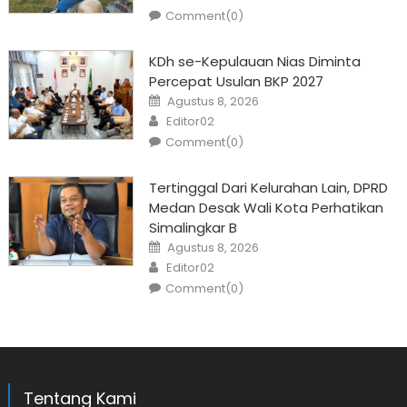
Comment(0)
KDh se-Kepulauan Nias Diminta
Percepat Usulan BKP 2027
Posted
Agustus 8, 2026
on
Author
Editor02
Comment(0)
Tertinggal Dari Kelurahan Lain, DPRD
Medan Desak Wali Kota Perhatikan
Simalingkar B
Posted
Agustus 8, 2026
on
Author
Editor02
Comment(0)
Tentang Kami