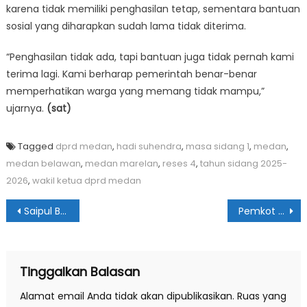
karena tidak memiliki penghasilan tetap, sementara bantuan
sosial yang diharapkan sudah lama tidak diterima.
“Penghasilan tidak ada, tapi bantuan juga tidak pernah kami
terima lagi. Kami berharap pemerintah benar-benar
memperhatikan warga yang memang tidak mampu,”
ujarnya.
(sat)
Tagged
dprd medan
,
hadi suhendra
,
masa sidang 1
,
medan
,
medan belawan
,
medan marelan
,
reses 4
,
tahun sidang 2025-
2026
,
wakil ketua dprd medan
Navigasi
Saipul Bahri Usulkan Penanganan Banjir di Medan Utara Jadi Skala Prioritas
Pemkot Medan Lanjutkan Penanganan Rob di Belawan
pos
Tinggalkan Balasan
Alamat email Anda tidak akan dipublikasikan.
Ruas yang