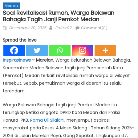
Medan
Soal Revitalisasi Rumah, Warga Belawan
Bahagia Tagih Janji Pemkot Medan
Posted
Author
Desember 20, 2025
Editor02
Comment(0)
on
Spread the love
Inspirasinews
– Marelan,
Warga Kelurahan Belawan Bahagia,
Kecamatan Medan Belawan tagih janji Pemerintah Kota
(Pemkot) Medan terkait revitalisasi rumah warga di wilayah
tersebut. Sebab, pemukiman warga di daerah itu selalu
terendam.
Warga Belawan Bahagia tagih janji Pemkot Medan itu
terungkap ketika anggota DPRD Kota Medan dari Fraksi
Hanura-PKB,
Roma Uli Silalahi
, menjemput aspirasi
masyarakat pada Reses 4 Masa Sidang 1 Tahun Sidang 2025-
2026 di Jalan Marelan Raya, Gang Sepakat, Lingkungan 07,