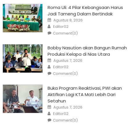
Roma Uli: 4 Pilar Kebangsaan Harus
Jadi Tameng Dalam Bertindak
Posted
Agustus 8, 2026
on
Author
Editor02
Comment(0)
Bobby Nasution akan Bangun Rumah
Produksi Kelapa di Nias Utara
Posted
Agustus 7, 2026
on
Author
Editor02
Comment(0)
Buka Program Reaktivasi, PWI akan
Aktifkan Lagi KTA Mati Lebih Dari
Setahun
Posted
Agustus 7, 2026
on
Author
Editor02
Comment(0)