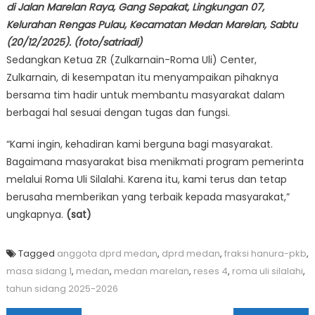
di Jalan Marelan Raya, Gang Sepakat, Lingkungan 07,
Kelurahan Rengas Pulau, Kecamatan Medan Marelan, Sabtu
(20/12/2025). (foto/satriadi)
Sedangkan Ketua ZR (Zulkarnain-Roma Uli) Center,
Zulkarnain, di kesempatan itu menyampaikan pihaknya
bersama tim hadir untuk membantu masyarakat dalam
berbagai hal sesuai dengan tugas dan fungsi.
“Kami ingin, kehadiran kami berguna bagi masyarakat.
Bagaimana masyarakat bisa menikmati program pemerinta
melalui Roma Uli Silalahi. Karena itu, kami terus dan tetap
berusaha memberikan yang terbaik kepada masyarakat,”
ungkapnya.
(sat)
Tagged
anggota dprd medan
,
dprd medan
,
fraksi hanura-pkb
,
masa sidang 1
,
medan
,
medan marelan
,
reses 4
,
roma uli silalahi
,
tahun sidang 2025-2026