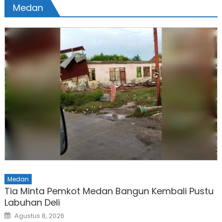
Medan
Medan
Tia Minta Pemkot Medan Bangun Kembali Pustu
Labuhan Deli
Posted
Agustus 8, 2026
on