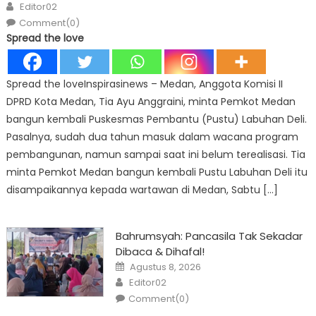
Author
Editor02
Comment(0)
Spread the love
Spread the loveInspirasinews – Medan, Anggota Komisi II
DPRD Kota Medan, Tia Ayu Anggraini, minta Pemkot Medan
bangun kembali Puskesmas Pembantu (Pustu) Labuhan Deli.
Pasalnya, sudah dua tahun masuk dalam wacana program
pembangunan, namun sampai saat ini belum terealisasi. Tia
minta Pemkot Medan bangun kembali Pustu Labuhan Deli itu
disampaikannya kepada wartawan di Medan, Sabtu […]
Bahrumsyah: Pancasila Tak Sekadar
Dibaca & Dihafal!
Posted
Agustus 8, 2026
on
Author
Editor02
Comment(0)