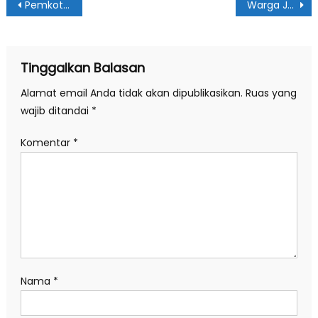
Navigasi
Pemkot Medan Kirim Armada Bantu Pembersihan ke Aceh Tamiang
Warga Jalan Air Bersih Belum Nikmati Air Bersih
pos
Tinggalkan Balasan
Alamat email Anda tidak akan dipublikasikan.
Ruas yang
wajib ditandai
*
Komentar
*
Nama
*