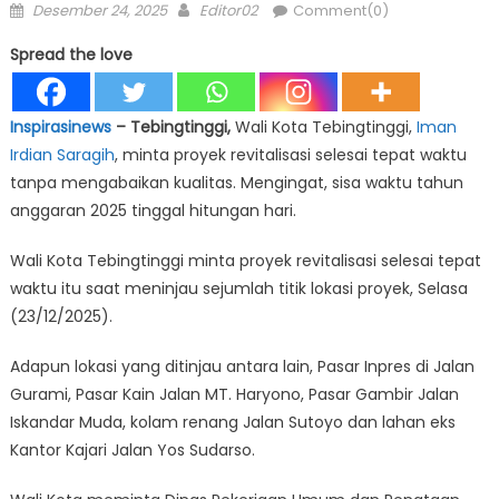
Posted
Author
Desember 24, 2025
Editor02
Comment(0)
on
Spread the love
Inspirasinews
– Tebingtinggi,
Wali Kota Tebingtinggi,
Iman
Irdian Saragih
, minta proyek revitalisasi selesai tepat waktu
tanpa mengabaikan kualitas. Mengingat, sisa waktu tahun
anggaran 2025 tinggal hitungan hari.
Wali Kota Tebingtinggi minta proyek revitalisasi selesai tepat
waktu itu saat meninjau sejumlah titik lokasi proyek, Selasa
(23/12/2025).
Adapun lokasi yang ditinjau antara lain, Pasar Inpres di Jalan
Gurami, Pasar Kain Jalan MT. Haryono, Pasar Gambir Jalan
Iskandar Muda, kolam renang Jalan Sutoyo dan lahan eks
Kantor Kajari Jalan Yos Sudarso.