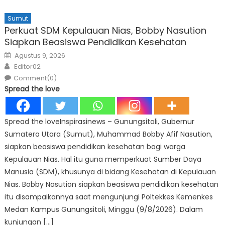
Sumut
Perkuat SDM Kepulauan Nias, Bobby Nasution
Siapkan Beasiswa Pendidikan Kesehatan
Posted
Agustus 9, 2026
on
Author
Editor02
Comment(0)
Spread the love
Spread the loveInspirasinews – Gunungsitoli, Gubernur
Sumatera Utara (Sumut), Muhammad Bobby Afif Nasution,
siapkan beasiswa pendidikan kesehatan bagi warga
Kepulauan Nias. Hal itu guna memperkuat Sumber Daya
Manusia (SDM), khusunya di bidang Kesehatan di Kepulauan
Nias. Bobby Nasution siapkan beasiswa pendidikan kesehatan
itu disampaikannya saat mengunjungi Poltekkes Kemenkes
Medan Kampus Gunungsitoli, Minggu (9/8/2026). Dalam
kunjungan […]