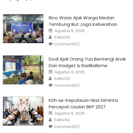
Rico Waas Ajak Warga Medan
Tembung Ikut Jaga Kebersihan
Posted
Agustus 9, 2026
on
Author
Editor02
Comment(0)
Dodi Ajak Orang Tua Bentengi Anak
Dari Gadget & Radikalisme
Posted
Agustus 8, 2026
on
Author
Editor02
Comment(0)
KDh se-Kepulauan Nias Diminta
Percepat Usulan BKP 2027
Posted
Agustus 8, 2026
on
Author
Editor02
Comment(0)