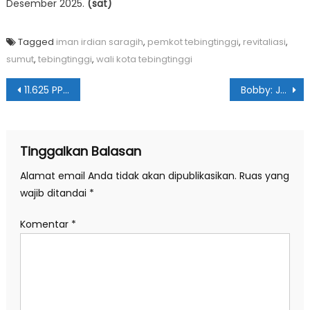
Desember 2025.
(sat)
Tagged
iman irdian saragih
,
pemkot tebingtinggi
,
revitaliasi
,
sumut
,
tebingtinggi
,
wali kota tebingtinggi
Navigasi
11.625 PPPK Paruh Waktu Pemprov Sumut Terima SK
Bobby: Jalur Transportasi ke Tapanuli Sudah Dapat Dilalui
pos
Tinggalkan Balasan
Alamat email Anda tidak akan dipublikasikan.
Ruas yang
wajib ditandai
*
Komentar
*