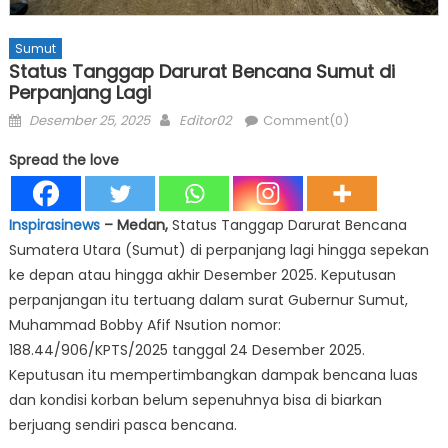
Sumut
Status Tanggap Darurat Bencana Sumut di
Perpanjang Lagi
Posted
Author
Desember 25, 2025
Editor02
Comment(0)
on
Spread the love
Inspirasinews
– Medan,
Status Tanggap Darurat Bencana
Sumatera Utara (Sumut) di perpanjang lagi hingga sepekan
ke depan atau hingga akhir Desember 2025. Keputusan
perpanjangan itu tertuang dalam surat Gubernur Sumut,
Muhammad Bobby Afif Nsution nomor:
188.44/906/KPTS/2025 tanggal 24 Desember 2025.
Keputusan itu mempertimbangkan dampak bencana luas
dan kondisi korban belum sepenuhnya bisa di biarkan
berjuang sendiri pasca bencana.