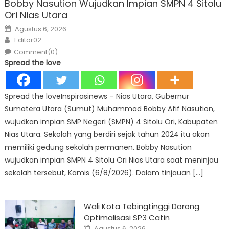
Bobby Nasution Wujudkan Impian SMPN 4 Sitolu
Ori Nias Utara
Posted
Agustus 6, 2026
on
Author
Editor02
Comment(0)
Spread the love
Spread the loveInspirasinews – Nias Utara, Gubernur
Sumatera Utara (Sumut) Muhammad Bobby Afif Nasution,
wujudkan impian SMP Negeri (SMPN) 4 Sitolu Ori, Kabupaten
Nias Utara. Sekolah yang berdiri sejak tahun 2024 itu akan
memiliki gedung sekolah permanen. Bobby Nasution
wujudkan impian SMPN 4 Sitolu Ori Nias Utara saat meninjau
sekolah tersebut, Kamis (6/8/2026). Dalam tinjauan […]
Wali Kota Tebingtinggi Dorong
Optimalisasi SP3 Catin
Posted
Agustus 6, 2026