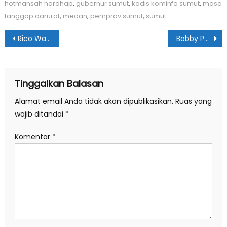
hotmansah harahap
,
gubernur sumut
,
kadis kominfo sumut
,
masa
tanggap darurat
,
medan
,
pemprov sumut
,
sumut
Navigasi
Rico Waas Usulkan UMK 2026 Rp4,3 Juta
Bobby Percepat Huntap Bagi Korban Bencana di Sumut
pos
Tinggalkan Balasan
Alamat email Anda tidak akan dipublikasikan.
Ruas yang
wajib ditandai
*
Komentar
*