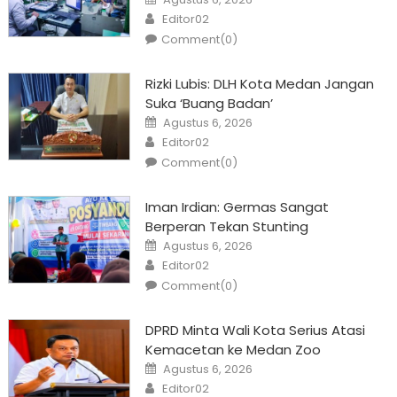
on
Author
Editor02
Comment(0)
Rizki Lubis: DLH Kota Medan Jangan
Suka ‘Buang Badan’
Posted
Agustus 6, 2026
on
Author
Editor02
Comment(0)
Iman Irdian: Germas Sangat
Berperan Tekan Stunting
Posted
Agustus 6, 2026
on
Author
Editor02
Comment(0)
DPRD Minta Wali Kota Serius Atasi
Kemacetan ke Medan Zoo
Posted
Agustus 6, 2026
on
Author
Editor02