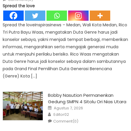
Spread the love
Spread the loveInspirasinews – Medan, Wali Kota Medan, Rico
Tri Putra Bayu Waas, mengatakan Duta Genre harus jadi
konselor sebaya, yakni menjadi tempat berbagi, memberikan
informasi, mengarahkan serta mengajak generasi muda
untuk menjauhi perilaku berisiko. Rico Waas mengatakan
Duta Genre harus jadi konselor sebaya dalam sambutannya
pada Grand Final Pemilihan Duta Generasi Berencana
(Genre) Kota […]
Bobby Nasution Permanenkan
Gedung SMPN 4 Sitolu Ori Nias Utara
Posted
Agustus 7, 2026
on
Author
Editor02
Comment(0)