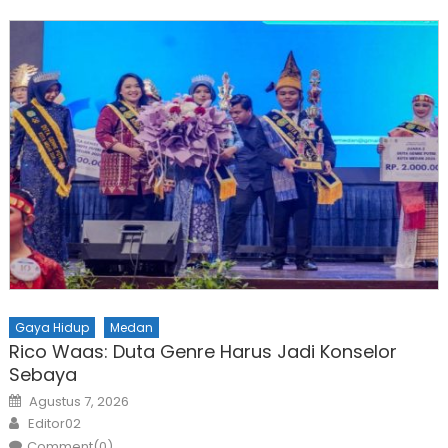
Gaya Hidup
Medan
Rico Waas: Duta Genre Harus Jadi Konselor
Sebaya
Posted
Agustus 7, 2026
on
Author
Editor02
Comment(0)