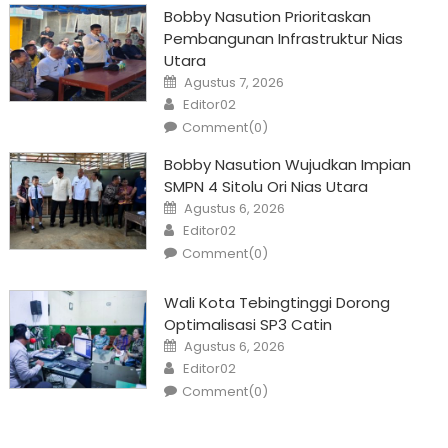
Bobby Nasution Prioritaskan
Pembangunan Infrastruktur Nias
Utara
Posted
Agustus 7, 2026
on
Author
Editor02
Comment(0)
Bobby Nasution Wujudkan Impian
SMPN 4 Sitolu Ori Nias Utara
Posted
Agustus 6, 2026
on
Author
Editor02
Comment(0)
Wali Kota Tebingtinggi Dorong
Optimalisasi SP3 Catin
Posted
Agustus 6, 2026
on
Author
Editor02
Comment(0)