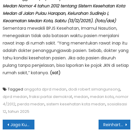
Medan Nomor 4 tahun 2012 tentang Sistem Kesehatan Kota
Medan di Jalan Pulau Harapan, Kelurahan Sudirejo I,
Kecamatan Medan Kota, Sabtu (13/12/2025). (foto/dok)
Sementara mewakili BPJS Kesehatan, Imamul Nasution,
menegaskan tidak ada batasan waktu pasien menjalani
rawat inap di rumah sakit. “Yang menentukan rawat inap itu
adalah dokter penanggungjawab pasien. Sebab, dokter yang
tahu kondisi kesehatan pasien. Jika ada pasien disuruh
pulang tanpa penjelasan, bisa laporkan ke pojok JKN di setiap
rumah sakit,” katanya.
(sat)
Tagged
anggota dprd medan
,
dodi robert simangunsong
,
dprd medan
,
fraksi partai demokrat
,
medan
,
medan kota
,
nomor
4/2012
,
perda medan
,
sistem kesehatan kota medan
,
sosialisasi
12
,
tahun 2025
Navigasi
Jaga Kualitas Air, Tirtanadi Cuci Reservoir 2 IPAM Sunggal
Reinhart Jeremy: Anak Adalah Aset yang Harus Dijaga!