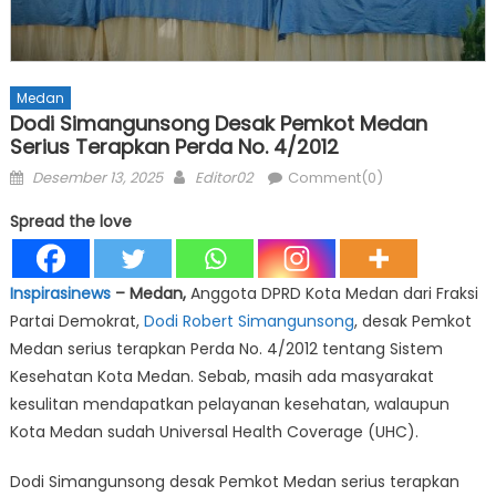
Medan
Dodi Simangunsong Desak Pemkot Medan
Serius Terapkan Perda No. 4/2012
Posted
Author
Desember 13, 2025
Editor02
Comment(0)
on
Spread the love
Inspirasinews
– Medan,
Anggota DPRD Kota Medan dari Fraksi
Partai Demokrat,
Dodi Robert Simangunsong
, desak Pemkot
Medan serius terapkan Perda No. 4/2012 tentang Sistem
Kesehatan Kota Medan. Sebab, masih ada masyarakat
kesulitan mendapatkan pelayanan kesehatan, walaupun
Kota Medan sudah Universal Health Coverage (UHC).
Dodi Simangunsong desak Pemkot Medan serius terapkan