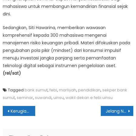
mahasiswa untuk membangun kemandirian finansial sejak
dini.
Sedangkan, Siti Hawarina, memberikan wawasan
komprehensif kepada 300 mahasiswa mengenai
manajemen risiko keuangan pribadi. Materi difokuskan pada
pengubahan pola pikir (mindset) dari konsumsi impulsif
menuju investasi jangka panjang serta pemanfaatan
teknologi digital sebagai instrumen pengelolaan aset.
(rel/sat)
Tagged
bank sumut
,
febi
,
marliyah
,
pendidikan
,
sekper bank
sumut
,
seminar
,
suwandi
,
uinsu
,
wakil dekan e febi uinsu
Navigasi
Kerugian Bencana di Sumut Ditaksir Capai Rp9,98 Triliun
Jelang Nataru, Rico Waas Pastikan Stok Bahan Pangan di Kota Medan Cukup
pos