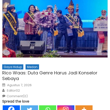
Gaya Hidup
Medan
Rico Waas: Duta Genre Harus Jadi Konselor
Sebaya
Posted
Agustus 7, 2026
on
Author
Editor02
Comment(0)
Spread the love