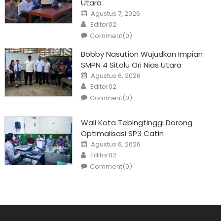
Utara
Posted
Agustus 7, 2026
on
Author
Editor02
Comment(0)
Bobby Nasution Wujudkan Impian
SMPN 4 Sitolu Ori Nias Utara
Posted
Agustus 6, 2026
on
Author
Editor02
Comment(0)
Wali Kota Tebingtinggi Dorong
Optimalisasi SP3 Catin
Posted
Agustus 6, 2026
on
Author
Editor02
Comment(0)