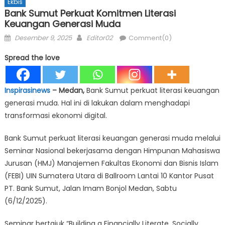
Ekbis
Bank Sumut Perkuat Komitmen Literasi
Keuangan Generasi Muda
Posted
Author
Desember 9, 2025
Editor02
Comment(0)
on
Spread the love
Inspirasinews
– Medan,
Bank Sumut perkuat literasi keuangan
generasi muda. Hal ini di lakukan dalam menghadapi
transformasi ekonomi digital.
Bank Sumut perkuat literasi keuangan generasi muda melalui
Seminar Nasional bekerjasama dengan Himpunan Mahasiswa
Jurusan (HMJ) Manajemen Fakultas Ekonomi dan Bisnis Islam
(FEBI) UIN Sumatera Utara di Ballroom Lantai 10 Kantor Pusat
PT. Bank Sumut, Jalan Imam Bonjol Medan, Sabtu
(6/12/2025).
Seminar bertajuk “Building a Financially Literate, Socially