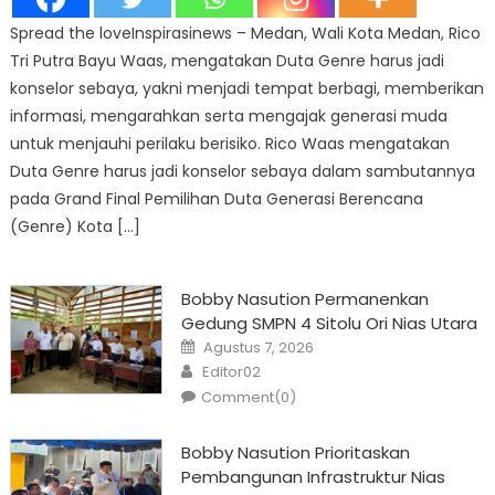
Spread the loveInspirasinews – Medan, Wali Kota Medan, Rico
Tri Putra Bayu Waas, mengatakan Duta Genre harus jadi
konselor sebaya, yakni menjadi tempat berbagi, memberikan
informasi, mengarahkan serta mengajak generasi muda
untuk menjauhi perilaku berisiko. Rico Waas mengatakan
Duta Genre harus jadi konselor sebaya dalam sambutannya
pada Grand Final Pemilihan Duta Generasi Berencana
(Genre) Kota […]
Bobby Nasution Permanenkan
Gedung SMPN 4 Sitolu Ori Nias Utara
Posted
Agustus 7, 2026
on
Author
Editor02
Comment(0)
Bobby Nasution Prioritaskan
Pembangunan Infrastruktur Nias