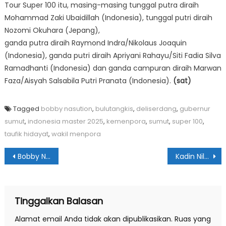
Tour Super 100 itu, masing-masing tunggal putra diraih
Mohammad Zaki Ubaidillah (Indonesia), tunggal putri diraih
Nozomi Okuhara (Jepang),
ganda putra diraih Raymond Indra/Nikolaus Joaquin
(Indonesia), ganda putri diraih Apriyani Rahayu/Siti Fadia Silva
Ramadhanti (Indonesia) dan ganda campuran diraih Marwan
Faza/Aisyah Salsabila Putri Pranata (Indonesia).
(sat)
Tagged
bobby nasution
,
bulutangkis
,
deliserdang
,
gubernur
sumut
,
indonesia master 2025
,
kemenpora
,
sumut
,
super 100
,
taufik hidayat
,
wakil menpora
Navigasi
Bobby Nasution Beri Hadiah Istimewa Keluarga Syarikat Islam
Kadin Nilai Bobby Nasution Berhasil Kendalikan Rantai Pasokan Pangan
pos
Tinggalkan Balasan
Alamat email Anda tidak akan dipublikasikan.
Ruas yang