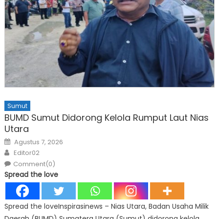
Sumut
BUMD Sumut Didorong Kelola Rumput Laut Nias
Utara
Posted
Agustus 7, 2026
on
Author
Editor02
Comment(0)
Spread the love
Spread the loveInspirasinews – Nias Utara, Badan Usaha Milik
Daerah (BUMD) Sumatera Utara (Sumut) didorong kelola