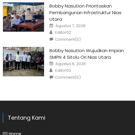
Bobby Nasution Prioritaskan
Pembangunan Infrastruktur Nias
Utara
Posted
Agustus 7, 2026
on
Author
Editor02
Comment(0)
Bobby Nasution Wujudkan Impian
SMPN 4 Sitolu Ori Nias Utara
Posted
Agustus 6, 2026
on
Author
Editor02
Comment(0)
Tentang Kami
Home