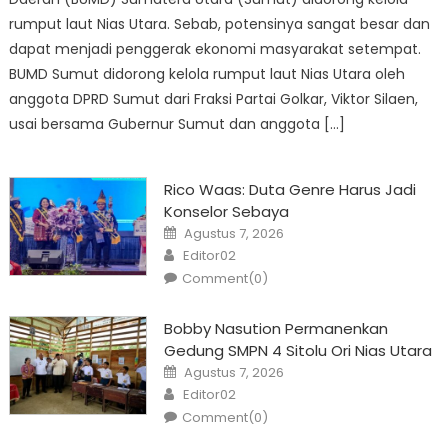
rumput laut Nias Utara. Sebab, potensinya sangat besar dan
dapat menjadi penggerak ekonomi masyarakat setempat.
BUMD Sumut didorong kelola rumput laut Nias Utara oleh
anggota DPRD Sumut dari Fraksi Partai Golkar, Viktor Silaen,
usai bersama Gubernur Sumut dan anggota […]
Rico Waas: Duta Genre Harus Jadi
Konselor Sebaya
Posted
Agustus 7, 2026
on
Author
Editor02
Comment(0)
Bobby Nasution Permanenkan
Gedung SMPN 4 Sitolu Ori Nias Utara
Posted
Agustus 7, 2026
on
Author
Editor02
Comment(0)