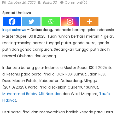
Posted
Author
Oktober 26, 2025
Editor02
Comment(0)
on
Spread the love
Inspirasinews
– Deliserdang,
Indonesia borong gelar Indonesia
Master Super 100 II 2025. Tuan rumah berhasil meraih 4 gelar,
masing-masing nomor tunggal putra, ganda putra, ganda
putri dan ganda campuran. Sedangkan tunggal putri diraih,
Nozomi Okuhara, dari Jepang.
Indonesia borong gelar Indonesia Master Super 100 II 2025 itu
di ketahui pada partai final di GOR PBSI Sumut, Jalan PBSI,
Desa Medan Estate, Kabupaten Deliserdang, Minggu
(26/10/2025). Partai final disaksikan Gubernur Sumut,
Muhammad Bobby Afif Nasution
dan Wakil Menpora,
Taufik
Hidayat
.
Usai partai final dan menyerahkan hadiah kepada para juara,