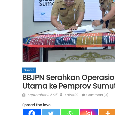
Sumut
BBJPN Serahkan Operasio
Utama ke Pemprov Sumu
Posted
Author
September 1, 2025
Editor02
Comment(0)
on
Spread the love