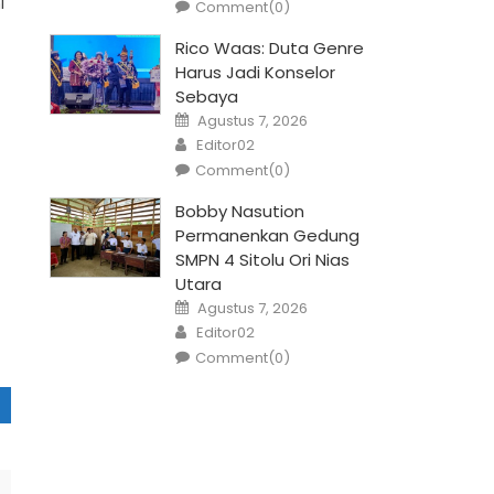
i
Comment(0)
Rico Waas: Duta Genre
Harus Jadi Konselor
Sebaya
Posted
Agustus 7, 2026
on
Author
Editor02
Comment(0)
Bobby Nasution
Permanenkan Gedung
SMPN 4 Sitolu Ori Nias
Utara
Posted
Agustus 7, 2026
on
Author
Editor02
Comment(0)