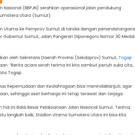
an Nasional (BBPJN) serahkan operasional jalan pendukung
Sumatera Utara (Sumut).
dion Utama ke Pemprov Sumut di tandai dengan penandatangan
ntor Gubernur Sumut, Jalan Pangeran Diponegoro Nomor 30 Medan
kan oleh Sekretaris Daerah Provinsi (Sekdaprov) Sumut,
Togap
n. “Berita acara serah terima ini kita sambut penuh suka cita,
kata Togap.
Dinas Kepemudaan dan Keolahragaan bisa menindaklanjuti, agar
n, sehingga aset berharga ini tetap terawat dan terjaga.
hal ini Balai Besar Pelaksanaan Jalan Nasional Sumut. Terima
atu langkah baik, Stadion Utama Sumatera Utara ini bisa kita