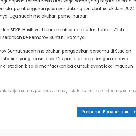
gucapkan terima kasih atas kerja sama yang terjalin selama in
mulai pembangunan jalan pendukung tersebut sejak Juni 2024
aknya juga sudah melakukan pemeliharaan.
I dan BPKP. Hasilnya, temuan minor dan sudah tuntas. Oleh
ami serahkan ke Pemprov Sumut,” katanya.
prov Sumut sudah melakukan pengecekan bersama di Stadion
i stadion yang masih baik. Dia pun berharap dengan adanya
ur di stadion bisa di manfaatkan baik untuk event lokal maupun
pala bbjpn sumut
,
pemprov sumut
,
sekda sumut
,
serah terima
,
sumut
,
Paripurna Penyampaian P-APBD Medan 2025 Secara Daring