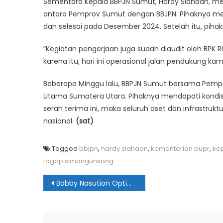
Sementara Kepala BBPJN Sumut, Hardy Siahaan, men
antara Pemprov Sumut dengan BBJPN. Pihaknya me
dan selesai pada Desember 2024. Setelah itu, pih
“Kegiatan pengerjaan juga sudah diaudit oleh BPK R
karena itu, hari ini operasional jalan pendukung k
Beberapa Minggu lalu, BBPJN Sumut bersama Pem
Utama Sumatera Utara. Pihaknya mendapati kondis
serah terima ini, maka seluruh aset dan infrastrukt
nasional.
(sat)
Tagged
bbjpn
,
hardy siahaan
,
kementerian pupr
,
ke
togap simangunsong
Navigasi
Bobby Nasution Optimis Target 1.792 SPPG Tercapai
pos