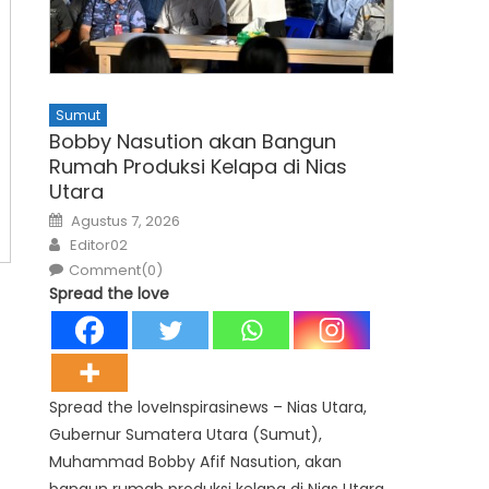
Sumut
Bobby Nasution akan Bangun
Rumah Produksi Kelapa di Nias
Utara
Posted
Agustus 7, 2026
on
Author
Editor02
Comment(0)
Spread the love
Spread the loveInspirasinews – Nias Utara,
Gubernur Sumatera Utara (Sumut),
Muhammad Bobby Afif Nasution, akan