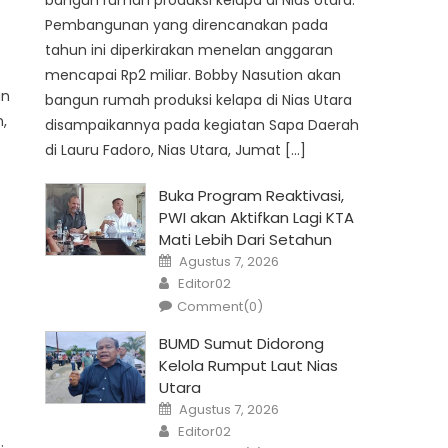
bangun rumah produksi kelapa di Nias Utara.
Pembangunan yang direncanakan pada
tahun ini diperkirakan menelan anggaran
mencapai Rp2 miliar. Bobby Nasution akan
an
bangun rumah produksi kelapa di Nias Utara
,
disampaikannya pada kegiatan Sapa Daerah
di Lauru Fadoro, Nias Utara, Jumat […]
Buka Program Reaktivasi,
PWI akan Aktifkan Lagi KTA
Mati Lebih Dari Setahun
Posted
Agustus 7, 2026
on
Author
Editor02
Comment(0)
BUMD Sumut Didorong
Kelola Rumput Laut Nias
Utara
Posted
Agustus 7, 2026
on
Author
Editor02