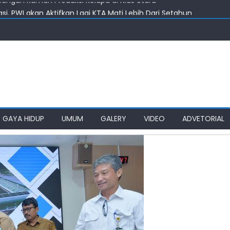
i, PWI akan Aktifkan Lagi KTA Mati Lebih Dari Setahun
Kelola Rumput Laut Nias Utara
 Harus Jadi Konselor Sebaya
nenkan Gedung SMPN 4 Sitolu Ori Nias Utara
angun Rumah Produksi Kelapa di Nias Utara
GAYA HIDUP
UMUM
GALERY
VIDEO
ADVETORIAL