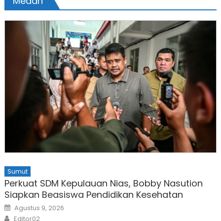
Medan
Sumut
Perkuat SDM Kepulauan Nias, Bobby Nasution
Siapkan Beasiswa Pendidikan Kesehatan
Posted
Agustus 9, 2026
on
Author
Editor02