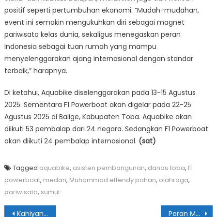
positif seperti pertumbuhan ekonomi. “Mudah-mudahan,
event ini semakin mengukuhkan diri sebagai magnet
pariwisata kelas dunia, sekaligus menegaskan peran
Indonesia sebagai tuan rumah yang mampu
menyelenggarakan ajang internasional dengan standar
terbaik,” harapnya.
Di ketahui, Aquabike diselenggarakan pada 13-15 Agustus
2025. Sementara F1 Powerboat akan digelar pada 22-25
Agustus 2025 di Balige, Kabupaten Toba. Aquabike akan
diikuti 53 pembalap dari 24 negara. Sedangkan F1 Powerboat
akan diikuti 24 pembalap internasional.
(sat)
Tagged
aquabike
,
asisten pembangunan
,
danau toba
,
f1
powerboat
,
medan
,
Muhammad effendy pohan
,
olahraga
,
pariwisata
,
sumut
Navigasi
Kahiyang Ayu Jadi Bunda PAUD & Literasi Sumut
Peran MUI Sangat Krusial Bimbing Masyarakat Sumut