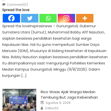
Comment(0)
Spread the love
Spread the loveInspirasinews – Gunungsitoli, Gubernur
Sumatera Utara (Sumut), Muhammad Bobby Afif Nasution,
siapkan beasiswa pendidikan kesehatan bagi warga
Kepulauan Nias. Hal itu guna memperkuat Sumber Daya
Manusia (SDM), khusunya di bidang Kesehatan di Kepulauan
Nias. Bobby Nasution siapkan beasiswa pendidikan kesehatan
itu disampaikannya saat mengunjungi Poltekkes Kemenkes
Medan Kampus Gunungsitoli, Minggu (9/8/2026). Dalam
kunjungan […]
Rico Waas Ajak Warga Medan
Tembung Ikut Jaga Kebersihan
Posted
Agustus 9, 2026
on
Author
Editor02