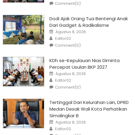
Comment(0)
Dodi Ajak Orang Tua Bentengi Anak
Dari Gadget & Radikalisme
Posted
Agustus 8, 2026
on
Author
Editor02
Comment(0)
KDh se-Kepulauan Nias Diminta
Percepat Usulan BKP 2027
Posted
Agustus 8, 2026
on
Author
Editor02
Comment(0)
Tertinggal Dari Kelurahan Lain, DPRD
Medan Desak Wali Kota Perhatikan
Simalingkar B
Posted
Agustus 8, 2026
on
Author
Editor02