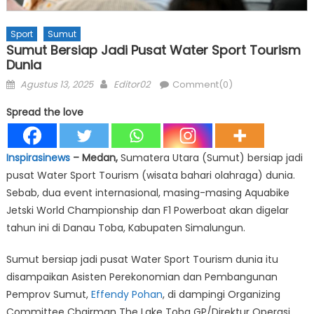
Sport
Sumut
Sumut Bersiap Jadi Pusat Water Sport Tourism
Dunia
Posted
Author
Agustus 13, 2025
Editor02
Comment(0)
on
Spread the love
Inspirasinews
– Medan,
Sumatera Utara (Sumut) bersiap jadi
pusat Water Sport Tourism (wisata bahari olahraga) dunia.
Sebab, dua event internasional, masing-masing Aquabike
Jetski World Championship dan F1 Powerboat akan digelar
tahun ini di Danau Toba, Kabupaten Simalungun.
Sumut bersiap jadi pusat Water Sport Tourism dunia itu
disampaikan Asisten Perekonomian dan Pembangunan
Pemprov Sumut,
Effendy Pohan
, di dampingi Organizing
Committee Chairman The Lake Toba GP/Direktur Operasi