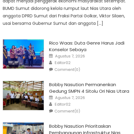
dapat menjadi penggerak ekonomi masyarakat setempat.
BUMD Sumut didorong kelola rumput laut Nias Utara oleh
anggota DPRD Sumut dari Fraksi Partai Golkar, Viktor Silaen,
usai bersama Gubernur Sumut dan anggota […]
Rico Waas: Duta Genre Harus Jadi
Konselor Sebaya
Posted
Agustus 7, 2026
on
Author
Editor02
Comment(0)
Bobby Nasution Permanenkan
Gedung SMPN 4 Sitolu Ori Nias Utara
Posted
Agustus 7, 2026
on
Author
Editor02
Comment(0)
Bobby Nasution Prioritaskan
Pembangunan Infrastruktur Nias