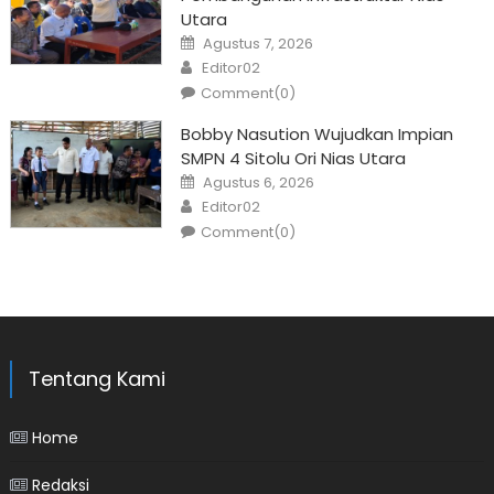
Utara
Posted
Agustus 7, 2026
on
Author
Editor02
Comment(0)
Bobby Nasution Wujudkan Impian
SMPN 4 Sitolu Ori Nias Utara
Posted
Agustus 6, 2026
on
Author
Editor02
Comment(0)
Tentang Kami
Home
Redaksi