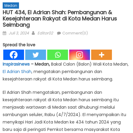
Medan
HUT 434, El Adrian Shah: Pembangunan &
Kesejahteraan Rakyat di Kota Medan Harus
Seimbang
Posted
Author
Juli 3, 2024
Editor02
Comment(0)
on
Spread the love
Inspirasinews
– Medan,
Bakal Calon (Balon) Wali Kota Medan,
El Adrian Shah
, mengatakan pembangunan dan
kesejahteraan rakyat di Kota Medan harus seimbang.
El Adrian Shah mengatakan, pembangunan dan
kesejahteraan rakyat di Kota Medan harus seimbang itu
menjawab wartawan di Medan saat dihubungi melalui
sambungan seluler, Rabu (4/7/2024). El menyampaikan itu
menyikapi Hari Jadi Kota Medan ke 434 tahun 2024 yang
baru saja di peringati Pemkot bersama masyarakat Kota