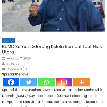
Sumut
BUMD Sumut Didorong Kelola Rumput Laut Nias
Utara
Posted
Agustus 7, 2026
on
Author
Editor02
Comment(0)
Spread the love
Spread the loveInspirasinews – Nias Utara, Badan Usaha Milik
Daerah (BUMD) Sumatera Utara (Sumut) didorong kelola
rumput laut Nias Utara. Sebab, potensinya sangat besar dan