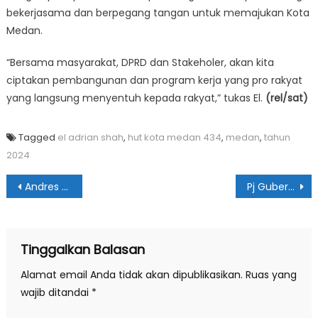
bekerjasama dan berpegang tangan untuk memajukan Kota
Medan.
“Bersama masyarakat, DPRD dan Stakeholer, akan kita
ciptakan pembangunan dan program kerja yang pro rakyat
yang langsung menyentuh kepada rakyat,” tukas El.
(rel/sat)
Tagged
el adrian shah
,
hut kota medan 434
,
medan
,
tahun
2024
Navigasi
Andres Pandapotan Purba Harap Kader Sapma IPK Berintegritas
Pj Gubernur Ajak Masyarakat Sumut Gunakan Produk Lokal
pos
Tinggalkan Balasan
Alamat email Anda tidak akan dipublikasikan.
Ruas yang
wajib ditandai
*