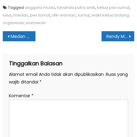
Tagged
anggota muda
,
farianda putra sinik
,
ketua pwi sumut
,
lulus
,
medan
,
pwi sumut
,
rifki warisan
,
sumut
,
wakil ketua bidang
organisasi
,
wartawan
Navigasi
Medan Deli Juara Umum Porkot 2024
Rendy Minta Disdikbud Pastikan PPDB di Medan Berjalan Baik
pos
Tinggalkan Balasan
Alamat email Anda tidak akan dipublikasikan.
Ruas yang
wajib ditandai
*
Komentar
*