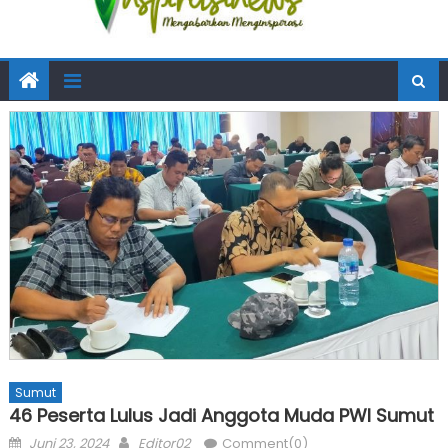
Sumut
46 Peserta Lulus Jadi Anggota Muda PWI Sumut
Posted
Author
Juni 23, 2024
Editor02
Comment(0)