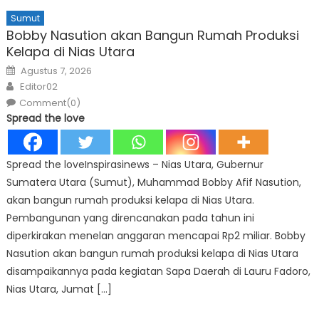
Sumut
Bobby Nasution akan Bangun Rumah Produksi
Kelapa di Nias Utara
Posted
Agustus 7, 2026
on
Author
Editor02
Comment(0)
Spread the love
Spread the loveInspirasinews – Nias Utara, Gubernur
Sumatera Utara (Sumut), Muhammad Bobby Afif Nasution,
akan bangun rumah produksi kelapa di Nias Utara.
Pembangunan yang direncanakan pada tahun ini
diperkirakan menelan anggaran mencapai Rp2 miliar. Bobby
Nasution akan bangun rumah produksi kelapa di Nias Utara
disampaikannya pada kegiatan Sapa Daerah di Lauru Fadoro,
Nias Utara, Jumat […]