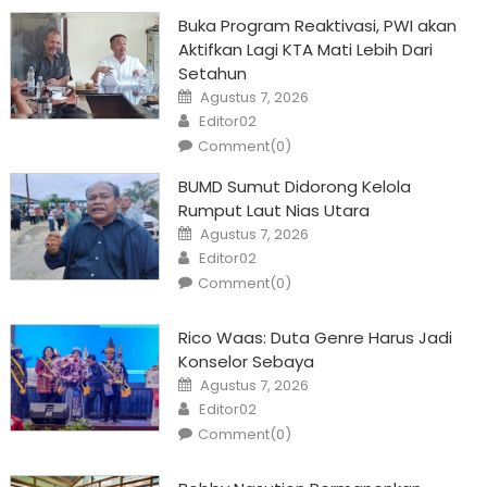
Buka Program Reaktivasi, PWI akan
Aktifkan Lagi KTA Mati Lebih Dari
Setahun
Posted
Agustus 7, 2026
on
Author
Editor02
Comment(0)
BUMD Sumut Didorong Kelola
Rumput Laut Nias Utara
Posted
Agustus 7, 2026
on
Author
Editor02
Comment(0)
Rico Waas: Duta Genre Harus Jadi
Konselor Sebaya
Posted
Agustus 7, 2026
on
Author
Editor02
Comment(0)